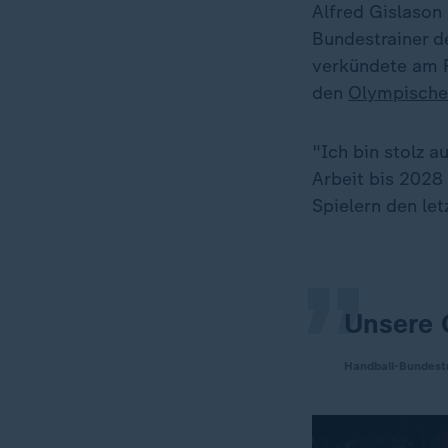
Alfred Gislason
Bundestrainer 
verkündete am F
den
Olympische
"Ich bin stolz a
„
Arbeit bis 2028
Spielern den let
Unsere G
Handball-Bundestr