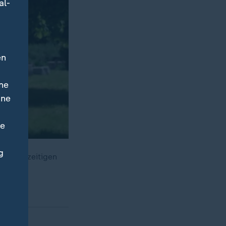
al-
en
ne
ine
ne
g
dem vorzeitigen