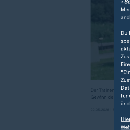
• S
Med
and
Du 
spe
akt
Zus
Ein
"Ei
Zus
Dat
Der Trainer des S
für
Gewinn der deuts
änd
22.05.2026 | 3:00 min
Hie
Wei