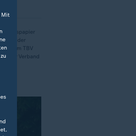
 Mit
n
 Arbeitspapier
ine
mer wieder
ten
mann vom TBV
 zu
och der Verband
des
und
et.