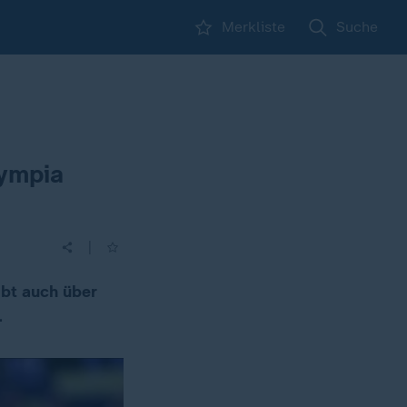
Merkliste
Suche
lympia
|
ibt auch über
.