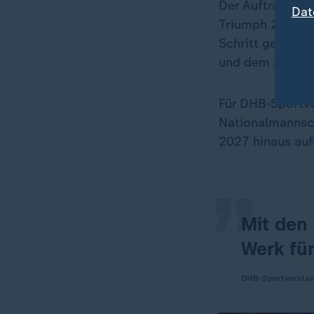
Der Auftrag ist 
Dat
Triumph 2016 so
Schritt gehen z
und dem zweiten
Für DHB-Sportvo
„
Nationalmannsch
2027 hinaus aufg
Mit den
Werk fü
DHB-Sportvorsta