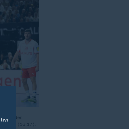
verlor den
tivi
r 29:31 (16:17).