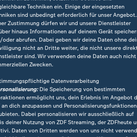
gleichbare Techniken ein. Einige der eingesetzten
hniken sind unbedingt erforderlich für unser Angebot.
ner Zustimmung dürfen wir und unsere Dienstleister
über hinaus Informationen auf deinem Gerät speicher
islason ist seit Februar 2020 im Amt, sein bisheriges
/oder abrufen. Dabei geben wir deine Daten ohne de
h der Heim-WM. In der Öffentlichkeit waren zuletzt im
willigung nicht an Dritte weiter, die nicht unsere direk
 Bennet Wiegert vom SC Magdeburg und Florian Kehr
nstleister sind. Wir verwenden deine Daten auch nicht
 mögliche Gislason-Nachfolger gehandelt worden. D
merziellen Zwecken.
chtigsten Personalie auf Kontinuität und Erfahrung.
timmungspflichtige Datenverarbeitung
rg ist Deutscher Meister
ersonalisierung:
Die Speicherung von bestimmten
eraktionen ermöglicht uns, dein Erlebnis im Angebot 
 an dich anzupassen und Personalisierungsfunktionen
ubieten. Dabei personalisieren wir ausschließlich auf
is deiner Nutzung von ZDF Streaming, der ZDFheute 
tivi. Daten von Dritten werden von uns nicht verwend