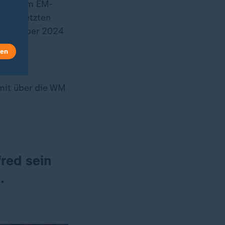
 seit dem EM-
 den letzten
mpiasilber 2024
len
mit über die WM
red sein
.