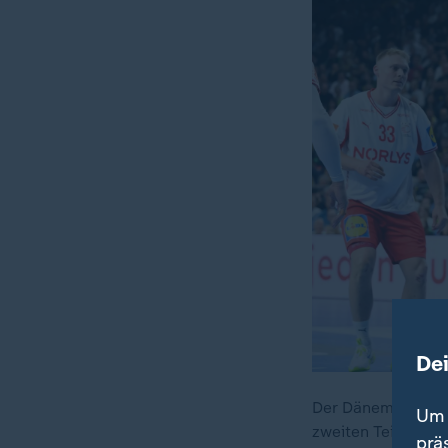
De
Der Dänemark-Fluc
Um 
zweiten Teil des 
prä