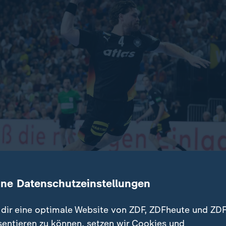
ine Datenschutzeinstellungen
h hält für Deutschlands Handballer an. Das Gislason-Team 
dir eine optimale Website von ZDF, ZDFheute und ZDF
Länderspiel-Doppelpacks gegen den Welt- und Europameiste
sentieren zu können, setzen wir Cookies und