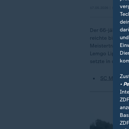
ver
17.05.2026 | 1:44 min
Tec
dei
dar
Der 66-jährige G
und
reichte bis nac
Ein
Meistertrainer
Die
Lemgo Lippe als
kom
setzte in der wi
Zus
SC Magdebu
• P
Int
ZDF
anz
Bas
ZDF