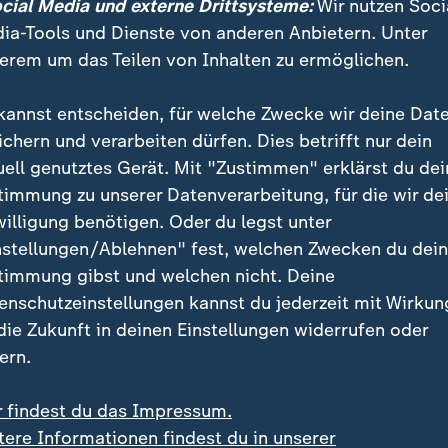
ocial Media und externe Drittsysteme:
Wir nutzen Soci
ia-Tools und Dienste von anderen Anbietern. Unter
erem um das Teilen von Inhalten zu ermöglichen.
kannst entscheiden, für welche Zwecke wir deine Dat
ichern und verarbeiten dürfen. Dies betrifft nur dein
uell genutztes Gerät. Mit "Zustimmen" erklärst du dei
timmung zu unserer Datenverarbeitung, für die wir de
willigung benötigen. Oder du legst unter
nstellungen/Ablehnen" fest, welchen Zwecken du dei
timmung gibst und welchen nicht. Deine
enschutzeinstellungen kannst du jederzeit mit Wirkun
C Magdeburg Bennet Wiegert im Interview, einen Tag nach 
 die Zukunft in deinen Einstellungen widerrufen oder
chen Handball-Meisterschaft.
ern.
r findest du das Impressum.
tere Informationen findest du in unserer