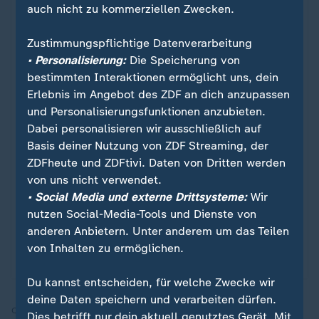
auch nicht zu kommerziellen Zwecken.
Zustimmungspflichtige Datenverarbeitung
• Personalisierung:
Die Speicherung von
bestimmten Interaktionen ermöglicht uns, dein
Erlebnis im Angebot des ZDF an dich anzupassen
und Personalisierungsfunktionen anzubieten.
Dabei personalisieren wir ausschließlich auf
Basis deiner Nutzung von ZDF Streaming, der
ZDFheute und ZDFtivi. Daten von Dritten werden
Sport
von uns nicht verwendet.
FIFA WM 2026
:
• Social Media und externe Drittsysteme:
Wir
nutzen Social-Media-Tools und Dienste von
Alle Spiele, spektakuläre Tore und alle Partien des
anderen Anbietern. Unter anderem um das Teilen
DFB-Teams: Die Highlights der Fußball-WM 2026
von Inhalten zu ermöglichen.
in den USA, Kanada und Mexiko.
Du kannst entscheiden, für welche Zwecke wir
deine Daten speichern und verarbeiten dürfen.
Quelle:
AP
Dies betrifft nur dein aktuell genutztes Gerät. Mit