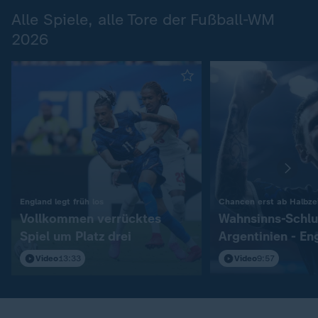
Alle Spiele, alle Tore der Fußball-WM
2026
:
England legt früh los
Chancen erst ab Halbzei
Vollkommen verrücktes
Wahnsinns-Schlu
Spiel um Platz drei
Argentinien - En
Video
13:33
Video
9:57