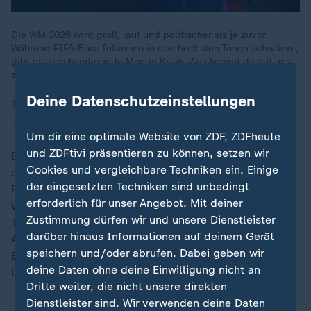
Die WM 2026 wird groß, laut und politischer als je zuvor.
Während FIFA-Boss Infantino in den höchsten Tönen schwärmt,
gibt es gleichzeitig jede Menge Kritik. Was kommt da auf uns
zu?
Deine Datenschutzeinstellungen
11.12.2025 | 18:09 min
Um dir eine optimale Website von ZDF, ZDFheute
und ZDFtivi präsentieren zu können, setzen wir
Die Fußball-WM wird vom 11. Juni bis zum 19. Juli in
Cookies und vergleichbare Techniken ein. Einige
den USA, Kanada und Mexiko ausgetragen. Die US-
der eingesetzten Techniken sind unbedingt
Regierung hat angekündigt, Visa für die
erforderlich für unser Angebot. Mit deiner
Weltmeisterschaft schneller zu bearbeiten. Die US-
Zustimmung dürfen wir und unsere Dienstleister
Tourismusbranche rechnet mit einem großen
darüber hinaus Informationen auf deinem Gerät
Aufschwung durch die Besucher, auch wenn Trumps
speichern und/oder abrufen. Dabei geben wir
Einreiseverbot für Bürger aus 19 Ländern für
deine Daten ohne deine Einwilligung nicht an
Unsicherheit gesorgt hat.
Dritte weiter, die nicht unsere direkten
Dienstleister sind. Wir verwenden deine Daten