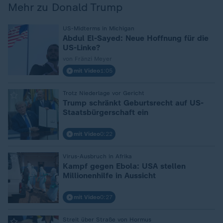
Mehr zu Donald Trump
US-Midterms in Michigan
:
Abdul El-Sayed: Neue Hoffnung für die
US-Linke?
von Fränzi Meyer
mit Video
1:05
Trotz Niederlage vor Gericht
:
Trump schränkt Geburtsrecht auf US-
Staatsbürgerschaft ein
mit Video
0:22
Virus-Ausbruch in Afrika
:
Kampf gegen Ebola: USA stellen
Millionenhilfe in Aussicht
mit Video
0:27
Streit über Straße von Hormus