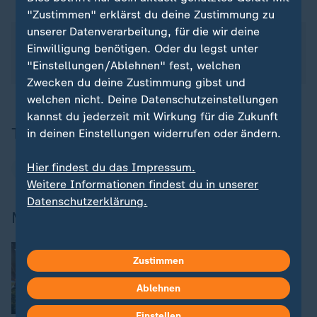
"Zustimmen" erklärst du deine Zustimmung zu
unserer Datenverarbeitung, für die wir deine
Über das Thema berichtete das ZDF am 21.04.2026
Einwilligung benötigen. Oder du legst unter
um 19:00 Uhr in dem Beitrag "Weltweite Krise der
"Einstellungen/Ablehnen" fest, welchen
Menschenrechte".
Zwecken du deine Zustimmung gibst und
welchen nicht. Deine Datenschutzeinstellungen
kannst du jederzeit mit Wirkung für die Zukunft
Thema
in deinen Einstellungen widerrufen oder ändern.
Hier findest du das Impressum.
Donald Trump
Weitere Informationen findest du in unserer
Datenschutzerklärung.
Mehr zur WM
:
Die Partien auf einen Blick
Zustimmen
Der Spielplan
Ablehnen
Einstellen