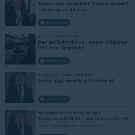
:
Trump: Iran-Gespräche "laufen gerade"
- Drohung an Teheran
mit Video
1:22
Ankündigung von Trump
:
Dax auf Rekordhoch - wegen möglicher
USA-Iran-Gespräche
mit Video
0:57
Angeblich Annäherung mit Iran
:
Trump sagt neue Angriffswelle ab
mit Video
0:31
Vermögenszuwachs im Weißen Haus
:
Trump macht Geld - und keinen stört's?
Julian Schmidt-Farrent, Washington, D.C.