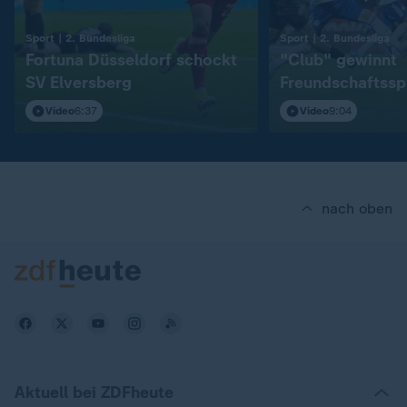
:
:
Sport | 2. Bundesliga
Sport | 2. Bundesliga
Fortuna Düsseldorf schockt
"Club" gewinnt
SV Elversberg
Freundschaftssp
S04
Video
6:37
Video
9:04
nach oben
Aktuell bei ZDFheute