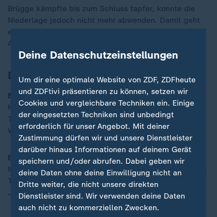
Brügge kämpfte bis zum Schluss tapfer, konnte die
Niederlage jedoch nicht mehr abwenden. Damit geht
es für die Villans im Viertelfinale weiter - dort wartet
Anfang April Paris Saint-Germain.
Deine Datenschutzeinstellungen
Die Aufstellungen
Um dir eine optimale Website von ZDF, ZDFheute
und ZDFtivi präsentieren zu können, setzen wir
Birmingham
: Martinez - Cash (73. Disasi), Konsa,
Cookies und vergleichbare Techniken ein. Einige
Mings (66. Pau), Maatsen - Kamara (46. Bailey),
der eingesetzten Techniken sind unbedingt
Tielemans, McGinn, Rogers (66. Ramsey), Rashford -
erforderlich für unser Angebot. Mit deiner
Watkins (46. Asensio) - Trainer: Unai Emery
Zustimmung dürfen wir und unsere Dienstleister
darüber hinaus Informationen auf deinem Gerät
Brügge
: Mignolet - Sabbe, Ordonez (58. Romero),
speichern und/oder abrufen. Dabei geben wir
Mechele, de Cuyper - Onyedika, Jashari (58. Nielsen),
deine Daten ohne deine Einwilligung nicht an
Talbi (58. Skoras), Vanaken, Tzolis (66. Siquet) -
Dritte weiter, die nicht unsere direkten
Jutgla (58. Nilsson) - Trainer: Nicky Hayen
Dienstleister sind. Wir verwenden deine Daten
auch nicht zu kommerziellen Zwecken.