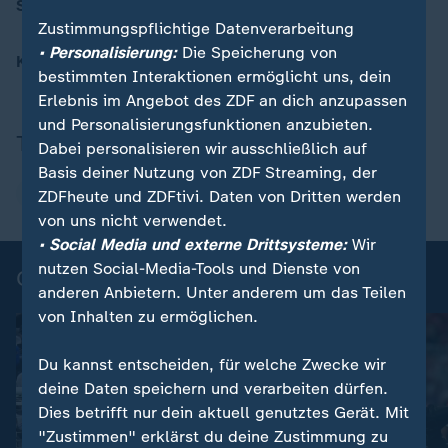
Schiedsrichter
: Daniel Siebert (Deutschland)
Zustimmungspflichtige Datenverarbeitung
• Personalisierung:
Die Speicherung von
Kommentator
: Adrian von der Groeben
bestimmten Interaktionen ermöglicht uns, dein
Erlebnis im Angebot des ZDF an dich anzupassen
und Personalisierungsfunktionen anzubieten.
Thema
Dabei personalisieren wir ausschließlich auf
Basis deiner Nutzung von ZDF Streaming, der
Champions League
ZDFheute und ZDFtivi. Daten von Dritten werden
von uns nicht verwendet.
• Social Media und externe Drittsysteme:
Wir
nutzen Social-Media-Tools und Dienste von
Champions League - Highlights
anderen Anbietern. Unter anderem um das Teilen
von Inhalten zu ermöglichen.
Du kannst entscheiden, für welche Zwecke wir
deine Daten speichern und verarbeiten dürfen.
Dies betrifft nur dein aktuell genutztes Gerät. Mit
"Zustimmen" erklärst du deine Zustimmung zu