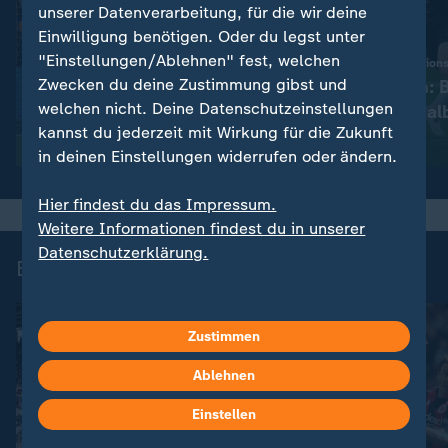
unserer Datenverarbeitung, für die wir deine
Einwilligung benötigen. Oder du legst unter
"Einstellungen/Ablehnen" fest, welchen
:
Sport | UEFA Champions League - Saison 2025/26
Zwecken du deine Zustimmung gibst und
PSG schlägt Arsenal im
Aus der Traum: 
welchen nicht. Deine Datenschutzeinstellungen
Elfmeterschießen
scheitert im Hal
kannst du jederzeit mit Wirkung für die Zukunft
Video
9:31
Video
2:59
in deinen Einstellungen widerrufen oder ändern.
Hier findest du das Impressum.
Weitere Informationen findest du in unserer
Datenschutzerklärung.
Bundesliga 34. Spieltag
Zustimmen
Ablehnen
Einstellen