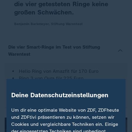
die vier getesteten Ringe keine
großen Schwächen.
Benjamin Barkmeyer, Stiftung Warentest
Die vier Smart-Ringe im Test von Stiftung
Warentest
Helio Ring von Amazfit für 170 Euro
Ring 3 von Oura für 225 Euro
Ring 4 von Oura für 399 Euro
Galaxy Ring von Samsung für 399 Euro
Deine Datenschutzeinstellungen
Um dir eine optimale Website von ZDF, ZDFheute
und ZDFtivi präsentieren zu können, setzen wir
Cookies und vergleichbare Techniken ein. Einige
der eingesetzten Techniken sind unbedingt