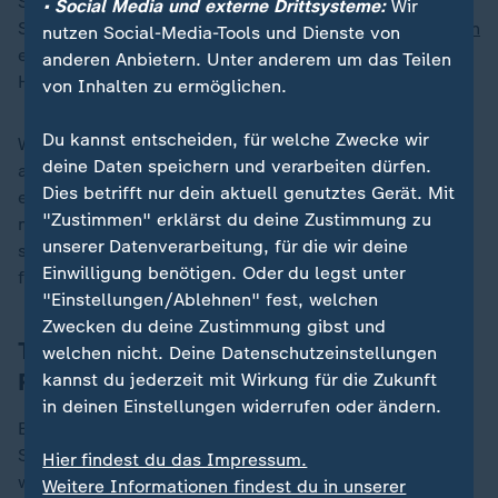
Smartwatches ist ein Smart-Ring viel kleiner. Bei
• Social Media und externe Drittsysteme:
Wir
Sportarten mit Körperkontakt wie beispielsweise
Boxen
nutzen Social-Media-Tools und Dienste von
eigne er sich besser, sagt Fitnesstrainer Alex
anderen Anbietern. Unter anderem um das Teilen
Hindersmann.
von Inhalten zu ermöglichen.
Du kannst entscheiden, für welche Zwecke wir
Weiterer Vorteil: Der Akku des Smart-Rings muss nur
deine Daten speichern und verarbeiten dürfen.
alle fünf bis sechs Tage aufgeladen werden. Während
Dies betrifft nur dein aktuell genutztes Gerät. Mit
einige Smartwatches täglich aufgeladen werden
"Zustimmen" erklärst du deine Zustimmung zu
müssen, hielten die getesteten Ringe von
Samsung
unserer Datenverarbeitung, für die wir deine
sowie beide Ringe von Oura ohne Trainingsmessung
Einwilligung benötigen. Oder du legst unter
fast eine Woche durch.
"Einstellungen/Ablehnen" fest, welchen
Zwecken du deine Zustimmung gibst und
Testergebnisse im Detail: Wo Smart-
welchen nicht. Deine Datenschutzeinstellungen
Ringe noch Schwächen zeigen
kannst du jederzeit mit Wirkung für die Zukunft
in deinen Einstellungen widerrufen oder ändern.
Ein "sehr gut" gibt es bei allen vier Ringen nur für
Stabilität und Verarbeitung. Die Fitnessfunktionen
Hier findest du das Impressum.
wurden bei dem Helio-Ring von Amazfit und dem Ring
Weitere Informationen findest du in unserer