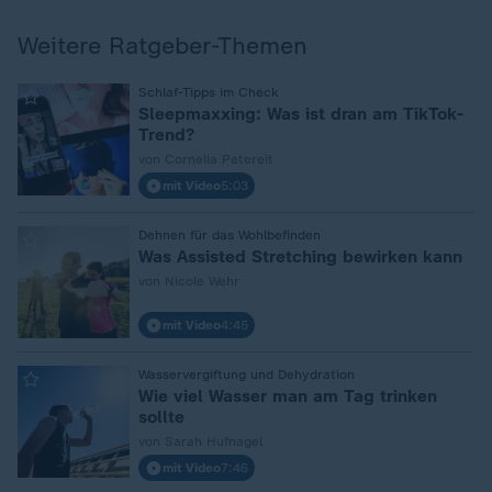
Weitere Ratgeber-Themen
:
Schlaf-Tipps im Check
Sleepmaxxing: Was ist dran am TikTok-
Trend?
von Cornelia Petereit
mit Video
5:03
:
Dehnen für das Wohlbefinden
Was Assisted Stretching bewirken kann
von Nicole Wehr
mit Video
4:45
:
Wasservergiftung und Dehydration
Wie viel Wasser man am Tag trinken
sollte
von Sarah Hufnagel
mit Video
7:46