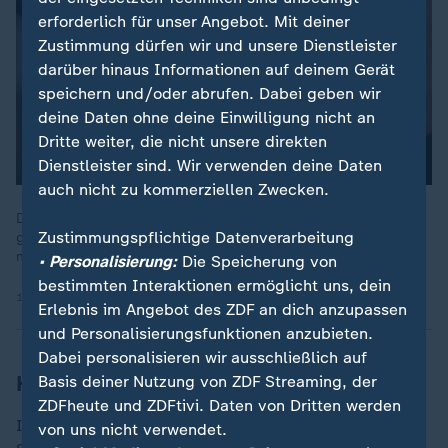
erforderlich für unser Angebot. Mit deiner
Zustimmung dürfen wir und unsere Dienstleister
darüber hinaus Informationen auf deinem Gerät
speichern und/oder abrufen. Dabei geben wir
deine Daten ohne deine Einwilligung nicht an
Dritte weiter, die nicht unsere direkten
Dienstleister sind. Wir verwenden deine Daten
auch nicht zu kommerziellen Zwecken.
Die Stiftung Warentest hat vier Smart-Ringe unter die Lupe
Zustimmungspflichtige Datenverarbeitung
genommen. Wie zuverlässig sind die Messungen? Wie sieht es
mit der Datensicherheit aus? Die Ergebnisse.
• Personalisierung:
Die Speicherung von
bestimmten Interaktionen ermöglicht uns, dein
18.08.2025 | 2:40 min
Erlebnis im Angebot des ZDF an dich anzupassen
und Personalisierungsfunktionen anzubieten.
Dabei personalisieren wir ausschließlich auf
Hier können Smart-Ringe punkten
Basis deiner Nutzung von ZDF Streaming, der
ZDFheute und ZDFtivi. Daten von Dritten werden
Im Vergleich zu Fitness-Armbändern und
von uns nicht verwendet.