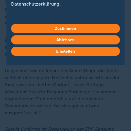
3 von Oura nur mit "ausreichend" bewertet, bei dem
Datenschutzerklärung.
Ring 4 von Oura sowie dem Galaxy Ring von Samsung
reichte es in dieser Prüfkategorie für ein
"befriedigend".
Zustimmen
Laut Stiftung Warentest gab es gerade bei der
Ablehnen
Pulsmessung große Abweichungen. Hier war keine
Einstellen
Note besser als "befriedigend".
Insgesamt konnte keiner der Smart-Ringe die Tester
wirklich überzeugen: Für Technikinteressierte sei der
Ring zwar ein "nettes Gadget", fasst Stiftung-
Warentest-Experte Benjamin Barkmeyer zusammen -
ergänzt aber: "Ich empfehle auf die nächste
Generation zu warten, bis das ganze etwas
ausgereifter ist."
Saskia Schüring ist Redakteurin der ZDF-Sendung