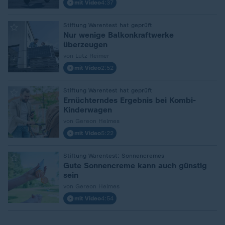
mit Video
4:37
:
Stiftung Warentest hat geprüft
Nur wenige Balkonkraftwerke
überzeugen
von Lutz Reimer
mit Video
2:52
:
Stiftung Warentest hat geprüft
Ernüchterndes Ergebnis bei Kombi-
Kinderwagen
von Gereon Helmes
mit Video
5:22
:
Stiftung Warentest: Sonnencremes
Gute Sonnencreme kann auch günstig
sein
von Gereon Helmes
mit Video
4:54