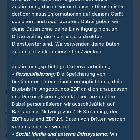
Zustimmung dürfen wir und unsere Dienstleister
Schminke und Sonnencreme können kombiniert
darüber hinaus Informationen auf deinem Gerät
werden. Stiftung Warentest rät dazu, nach der
speichern und/oder abrufen. Dabei geben wir
Basispflege mit einer Tagescreme die
deine Daten ohne deine Einwilligung nicht an
Sonnencreme auf die Gesichtshaut aufzutragen.
Dritte weiter, die nicht unsere direkten
Wenn das Sonnenschutzmittel eingezogen ist,
Dienstleister sind. Wir verwenden deine Daten
kann die Schminke folgen. Sie beeinträchtigt den
auch nicht zu kommerziellen Zwecken.
Sonnenschutz nicht.
Zustimmungspflichtige Datenverarbeitung
• Personalisierung:
Die Speicherung von
bestimmten Interaktionen ermöglicht uns, dein
Erlebnis im Angebot des ZDF an dich anzupassen
Hautkrebszahlen stark gestiegen
und Personalisierungsfunktionen anzubieten.
Dabei personalisieren wir ausschließlich auf
Hautarzt Winfried Wischer aus Düsseldorf rät dringend
Basis deiner Nutzung von ZDF Streaming, der
dazu, Sonnencreme zu benutzen und warnt: "Die Haut
ZDFheute und ZDFtivi. Daten von Dritten werden
vergisst nichts". Ungeschütztes Sonnenbaden könne
von uns nicht verwendet.
Jahrzehnte später zu Hautkrebs führen. Das belegen
• Social Media und externe Drittsysteme:
Wir
auch Zahlen des
Barmer-Arztreports
. Wurde 2005 in