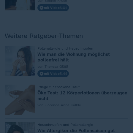
von Bonnie Kruse
mit Video
6:01
Weitere Ratgeber-Themen
:
Pollenallergie und Heuschnupfen
Wie man die Wohnung möglichst
pollenfrei hält
von Theresa Gläßl
mit Video
5:44
:
Pflege für trockene Haut
Öko-Test: 12 Körperlotionen überzeugen
nicht
von Florence-Anne Kälble
:
Heuschnupfen und Pollenallergie
Wie Allergiker die Pollensaison gut