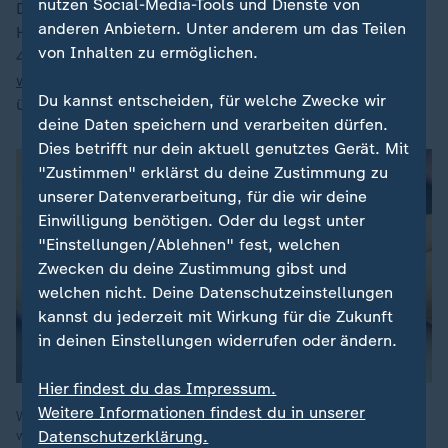
nutzen Social-Media-Tools und Dienste von
Deutschland noch bei 189.000 Menschen schwarzer
anderen Anbietern. Unter anderem um das Teilen
Hautkrebs diagnostiziert, waren es 2023 schon
von Inhalten zu ermöglichen.
417.000, also mehr als doppelt so viele Fälle. Beim
weißen Hautkrebs
hat sich die Zahl von 639.000 auf
Du kannst entscheiden, für welche Zwecke wir
über 1,8 Millionen sogar nahezu verdreifacht.
deine Daten speichern und verarbeiten dürfen.
Dies betrifft nur dein aktuell genutztes Gerät. Mit
"Zustimmen" erklärst du deine Zustimmung zu
unserer Datenverarbeitung, für die wir deine
Einwilligung benötigen. Oder du legst unter
"Einstellungen/Ablehnen" fest, welchen
Zwecken du deine Zustimmung gibst und
welchen nicht. Deine Datenschutzeinstellungen
kannst du jederzeit mit Wirkung für die Zukunft
in deinen Einstellungen widerrufen oder ändern.
Hier findest du das Impressum.
Weitere Informationen findest du in unserer
Weißer Hautkrebs ist im Gegensatz zum schwarzen Hautkrebs
Datenschutzerklärung.
weniger aggressiv. Trotzdem kann er schwere Folgen haben.