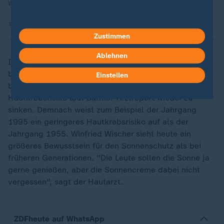
Weltweit nehmen die Erkrankungs- und Todesfälle zu.
13.09.2025 | 5:05 min
Zustimmen
Ablehnen
Interessant ist ein Blick auf das Alter der Menschen,
bei denen Hautkrebs diagnostiziert wurde. Spätestens
Einstellen
bei den Jahrgängen nach 1980 scheint das
Hautkrebsrisiko laut Barmer-Arztreport wieder zu
sinken. Demnach weist zum Beispiel der Jahrgang
1995 ein geringeres Hautkrebsrisiko auf als der
Jahrgang 1955. Winfried Wischer sieht heute ein
größeres Bewusstsein für den Sonnenschutz als bei
früheren Generationen. "Die Leute sollen die Sonne ja
gerne genießen, aber die Sonnencreme dabei nicht
vergessen", sagt der Hautarzt.
ZDFheute auf WhatsApp