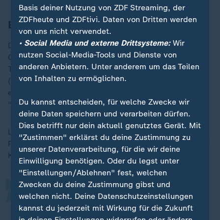
Basis deiner Nutzung von ZDF Streaming, der
ZDFheute und ZDFtivi. Daten von Dritten werden
Einmaltücher mit Schwächen im Test
von uns nicht verwendet.
• Social Media und externe Drittsysteme:
Wir
Die Einmaltücher von dm Balea gehören mit etwa drei
nutzen Social-Media-Tools und Dienste von
Cent pro Tuch zu den günstigen Produkten dieser
anderen Anbietern. Unter anderem um das Teilen
Testkategorie. Sie schnitten mit der Gesamtnote "gut"
von Inhalten zu ermöglichen.
(2,3) ab. Drei der sieben geprüften Einmaltücher
erhielten bei der Reinigungswirkung die Note
Du kannst entscheiden, für welche Zwecke wir
"befriedigend".
deine Daten speichern und verarbeiten dürfen.
„
Dies betrifft nur dein aktuell genutztes Gerät. Mit
Laut Stiftung Warentest seinen Feuchttücher gut für
"Zustimmen" erklärst du deine Zustimmung zu
Personen geeignet, die viel unterwegs sind - sei es auf
unserer Datenverarbeitung, für die wir deine
Kurztrips, im
Fitnessstudio
oder auf Reisen.
Einwilligung benötigen. Oder du legst unter
"Einstellungen/Ablehnen" fest, welchen
Zwecken du deine Zustimmung gibst und
Die Einwegtücher können ins
welchen nicht. Deine Datenschutzeinstellungen
Handgepäck, sind überall sofort
kannst du jederzeit mit Wirkung für die Zukunft
in deinen Einstellungen widerrufen oder ändern.