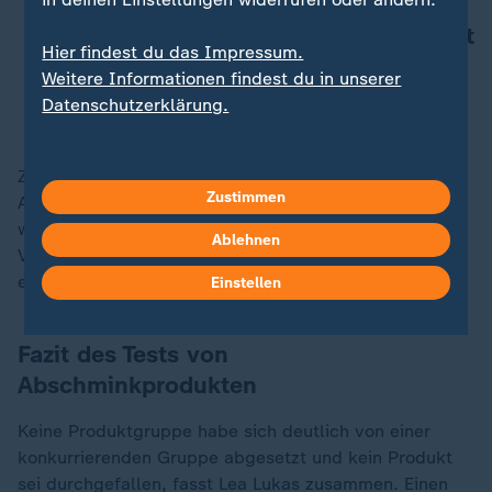
einsatzbereit und die Qualität des
Leitungswassers am Urlaubsort spielt
Hier findest du das Impressum.
keine Rolle.
Weitere Informationen findest du in unserer
Datenschutzerklärung.
Lea Lukas, Stiftung Warentest
Zu bedenken ist, dass Einmaltücher bei jeder
Zustimmen
Anwendung Abfall erzeugen, der im
Restmüll
entsorgt
werden muss.
Im Abwasser
könnten Feuchttücher zu
Ablehnen
Verstopfungen von Rohren und Pumpen führen,
ergänzt die Expertin.
Einstellen
Fazit des Tests von
Abschminkprodukten
Keine Produktgruppe habe sich deutlich von einer
konkurrierenden Gruppe abgesetzt und kein Produkt
sei durchgefallen, fasst Lea Lukas zusammen. Einen