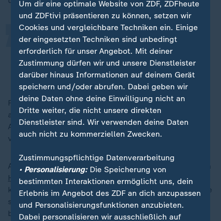
„
und wurden insgesamt mit "gut" bewertet.
Um dir eine optimale Website von ZDF, ZDFheute
und ZDFtivi präsentieren zu können, setzen wir
Cookies und vergleichbare Techniken ein. Einige
Die Pads kommen ohne zusätzliche
der eingesetzten Techniken sind unbedingt
erforderlich für unser Angebot. Mit deiner
Abschminkmittel aus.
Zustimmung dürfen wir und unsere Dienstleister
Lea Lukas, Redakteurin für Kosmetik, Stiftung Warentest
darüber hinaus Informationen auf deinem Gerät
speichern und/oder abrufen. Dabei geben wir
deine Daten ohne deine Einwilligung nicht an
Für Menschen, die auf kosmetische Inhaltsstoffe
Dritte weiter, die nicht unsere direkten
allergisch reagieren, sei dies ein Vorteil, so Lukas.
Dienstleister sind. Wir verwenden deine Daten
Außerdem sind sie günstig, wiederverwendbar und
auch nicht zu kommerziellen Zwecken.
verursachen deshalb kaum Abfall.
Zustimmungspflichtige Datenverarbeitung
Auch für
Vielreisende
sind die Pads geeignet, da sie im
• Personalisierung:
Die Speicherung von
Handgepäck
transportiert werden und nicht auslaufen
bestimmten Interaktionen ermöglicht uns, dein
können. Regelmäßiges Waschen in der Waschmaschine
Erlebnis im Angebot des ZDF an dich anzupassen
sei allerdings zum Schutz vor Keimen erforderlich,
und Personalisierungsfunktionen anzubieten.
betont Lukas.
Dabei personalisieren wir ausschließlich auf