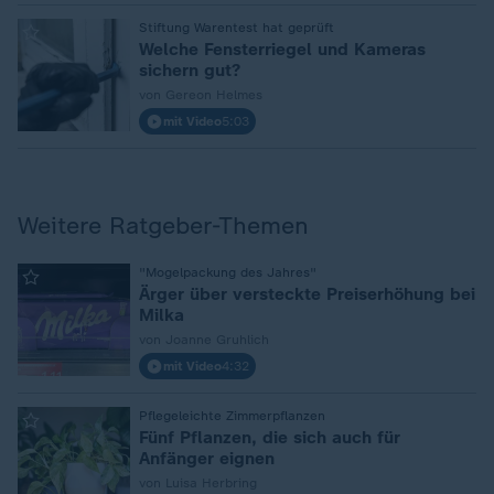
:
Stiftung Warentest hat geprüft
Welche Fensterriegel und Kameras
sichern gut?
von Gereon Helmes
mit Video
5:03
Weitere Ratgeber-Themen
:
"Mogelpackung des Jahres"
Ärger über versteckte Preiserhöhung bei
Milka
von Joanne Gruhlich
mit Video
4:32
:
Pflegeleichte Zimmerpflanzen
Fünf Pflanzen, die sich auch für
Anfänger eignen
von Luisa Herbring