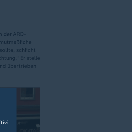
n der ARD-
r mutmaßliche
ollte, schlicht
htung." Er stelle
und übertrieben
tivi