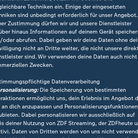
gleichbare Techniken ein. Einige der eingesetzten
hniken sind unbedingt erforderlich für unser Angebot.
ner Zustimmung dürfen wir und unsere Dienstleister
über hinaus Informationen auf deinem Gerät speicher
/oder abrufen. Dabei geben wir deine Daten ohne de
willigung nicht an Dritte weiter, die nicht unsere direk
nstleister sind. Wir verwenden deine Daten auch nicht
merziellen Zwecken.
timmungspflichtige Datenverarbeitung
n in Solingen ein Wechselbad der Gefühle, so Oberbürgerme
ersonalisierung:
Die Speicherung von bestimmten
terview. Die Stadt dürfe jetzt nicht als Symbol für einen po
eraktionen ermöglicht uns, dein Erlebnis im Angebot 
 an dich anzupassen und Personalisierungsfunktionen
ubieten. Dabei personalisieren wir ausschließlich auf
is deiner Nutzung von ZDF Streaming, der ZDFheute 
tivi. Daten von Dritten werden von uns nicht verwend