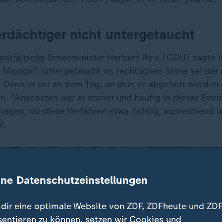
erdächtiger nicht untergetaucht
estfälische
Innenminister Herbert Reul (CDU) sagte i
Miosga", untergetaucht im rechtlichen Sinne sei de
. Denn er sei an dem Tag, an dem er abgeholt werden s
. "Ansonsten war er immer und häufig in dieser Einric
Fragen, ob diese Verfahren etwa richtig, ausreichend 
l.
ine Datenschutzeinstellungen
dir eine optimale Website von ZDF, ZDFheute und ZDF
sentieren zu können, setzen wir Cookies und