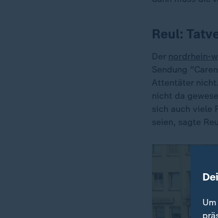
Reul: Tatv
Der
nordrhein-w
Sendung "Caren 
Attentäter nicht
nicht da gewesen
sich auch viele 
seien, sagte Reu
De
Um 
prä