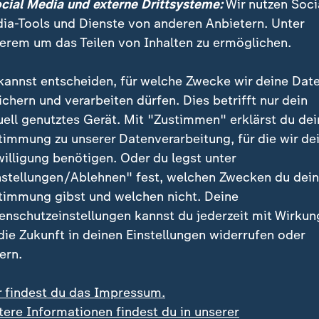
ocial Media und externe Drittsysteme:
Wir nutzen Soci
ahmestopp für Flüchtlinge aus Syr
ia-Tools und Dienste von anderen Anbietern. Unter
an
erem um das Teilen von Inhalten zu ermöglichen.
rich Merz
forderte einen Aufnahmestopp für Flüchtli
kannst entscheiden, für welche Zwecke wir deine Dat
in Deutschland. In seinem E-Mail-Newsletter "MerzMa
ichern und verarbeiten dürfen. Dies betrifft nur dein
rakt von Solingen dürfte nun endgültig klar sein: Nic
uell genutztes Gerät. Mit "Zustimmen" erklärst du dei
m, sondern die Personen, die damit herumlaufen."
timmung zu unserer Datenverarbeitung, für die wir de
willigung benötigen. Oder du legst unter
nstellungen/Ablehnen" fest, welchen Zwecken du dei
ehrzahl der Fälle sind dies Flüchtlin
timmung gibst und welchen nicht. Deine
l der Taten stehen islamistische Mo
enschutzeinstellungen kannst du jederzeit mit Wirkun
 die Zukunft in deinen Einstellungen widerrufen oder
.
ern.
DU-Vorsitzender
r findest du das Impressum.
tere Informationen findest du in unserer
nkt" sagte Merz: "Wenn Solingen jetzt für die Koaliti