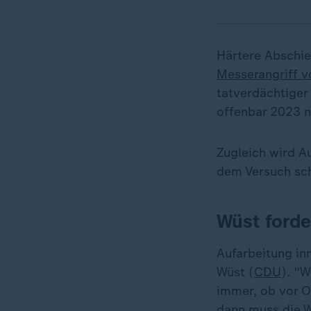
Härtere Abschie
Messerangriff v
tatverdächtiger 
offenbar 2023 
Zugleich wird A
dem Versuch sch
Wüst forde
Aufarbeitung in
Wüst (
CDU
). "
immer, ob vor O
dann muss die Wa