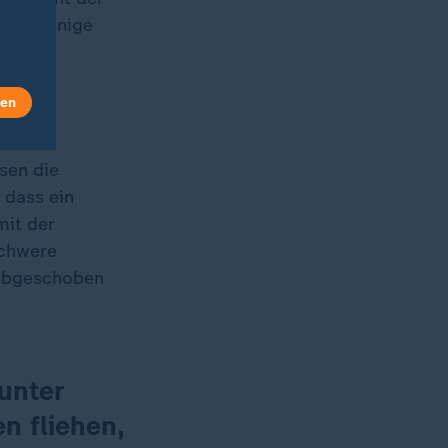
hier einige
len
sen die
 dass ein
mit der
Schwere
 abgeschoben
unter
n fliehen,