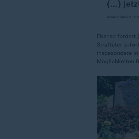
(...) je
Kevin Kühnert, S
Ebenso fordert
Straftäter sofo
insbesondere in
Möglichkeiten f