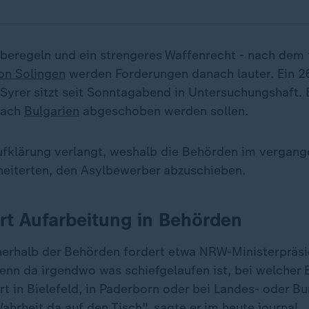
beregeln und ein strengeres Waffenrecht - nach dem 
on Solingen
werden Forderungen danach lauter. Ein 26
Syrer sitzt seit Sonntagabend in Untersuchungshaft. 
nach
Bulgarien
abgeschoben werden sollen.
ufklärung verlangt, weshalb die Behörden im vergang
eiterten, den Asylbewerber abzuschieben.
rt Aufarbeitung in Behörden
nerhalb der Behörden fordert etwa NRW-Ministerpräs
Wenn da irgendwo was schiefgelaufen ist, bei welcher
rt in Bielefeld, in Paderborn oder bei Landes- oder 
hrheit da auf den Tisch", sagte er im heute journal.