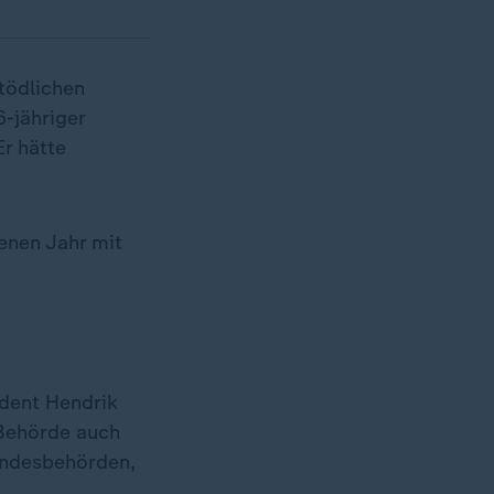
tödlichen
-jähriger
Er hätte
enen Jahr mit
ident Hendrik
 Behörde auch
Bundesbehörden,