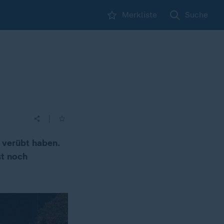
Merkliste
Suche
|
n verübt haben.
st noch