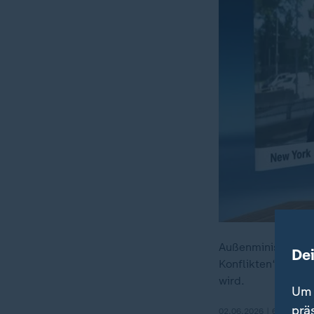
Außenminister Wad
De
Konflikten“ von e
wird.
Um 
prä
02.06.2026 | 6:36 min