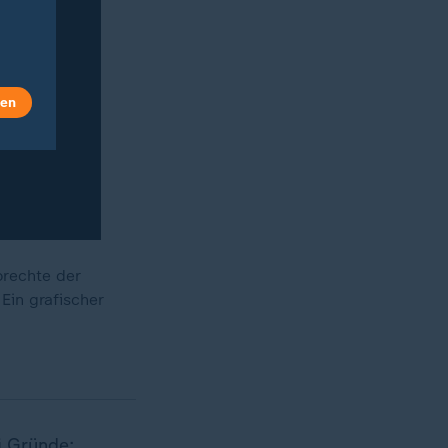
len
orechte der
Ein grafischer
i Gründe: