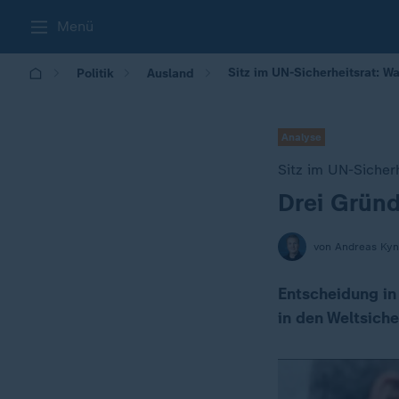
Menü
Sitz im UN-Sicherheitsrat: W
Politik
Ausland
Analyse
Sitz im UN-Sicherh
Drei Grün
:
von Andreas Kyn
Entscheidung in
in den Weltsich