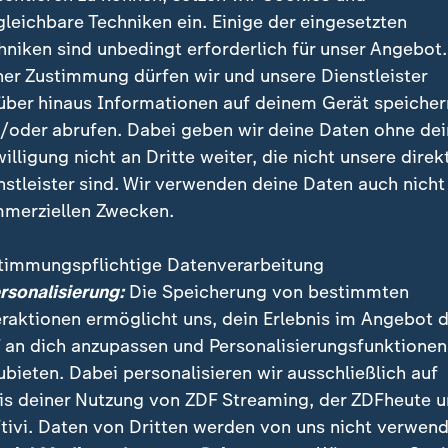
gleichbare Techniken ein. Einige der eingesetzten
hniken sind unbedingt erforderlich für unser Angebot.
ner Zustimmung dürfen wir und unsere Dienstleister
eitsrat: Kandidatur unsicher wie no
über hinaus Informationen auf deinem Gerät speicher
/oder abrufen. Dabei geben wir deine Daten ohne de
s kämpfen. So unsicher wie diesmal war die Kandida
willigung nicht an Dritte weiter, die nicht unsere direk
sten Tisch der Welt noch nie. Alle acht Jahre hat sich
nstleister sind. Wir verwenden deine Daten auch nicht
bisher um einen nichtständigen Sitz im UN-Sicherhei
merziellen Zwecken.
edes Mal, hat es geklappt.
timmungspflichtige Datenverarbeitung
itsrat: Wie wirbt man für Deutschland?
ersonalisierung:
Die Speicherung von bestimmten
eraktionen ermöglicht uns, dein Erlebnis im Angebot 
r ist die Nervosität, die beim Wahlkampf für die Per
 an dich anzupassen und Personalisierungsfunktionen
emand im Auswärtigen Amt wagt eine Vorhersage. Berei
ubieten. Dabei personalisieren wir ausschließlich auf
Minister Wadephul in New York, um persönlich sechs 
is deiner Nutzung von ZDF Streaming, der ZDFheute 
elkandidaten und Skeptiker zu bearbeiten. Mehr als 1
tivi. Daten von Dritten werden von uns nicht verwend
as Auswärtige Amt seitdem gezählt haben.