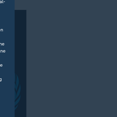
al-
en
ne
ine
ne
g