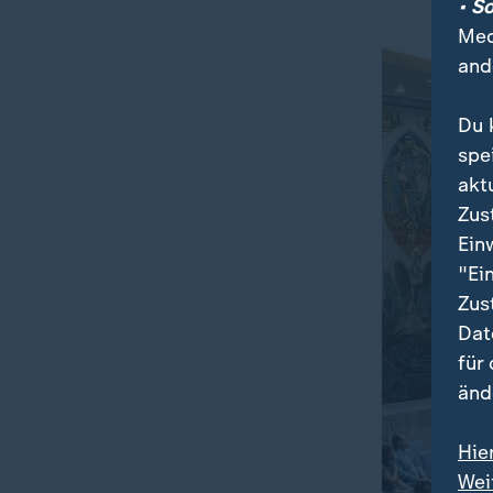
• S
Med
and
Du 
spe
akt
Zus
Ein
"Ei
Zus
Dat
für
änd
Hie
Wei