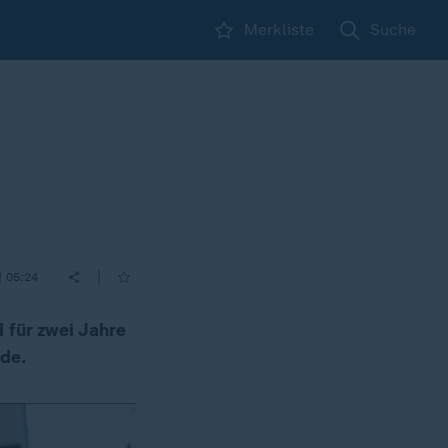
Merkliste
Suche
n
|
| 05:24
 für zwei Jahre
de.