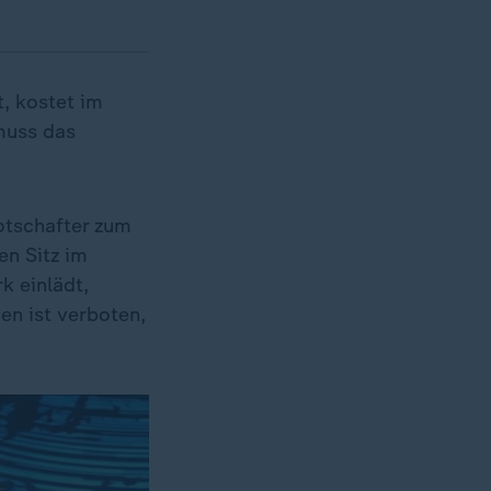
t, kostet im
muss das
otschafter zum
en Sitz im
k einlädt,
en ist verboten,