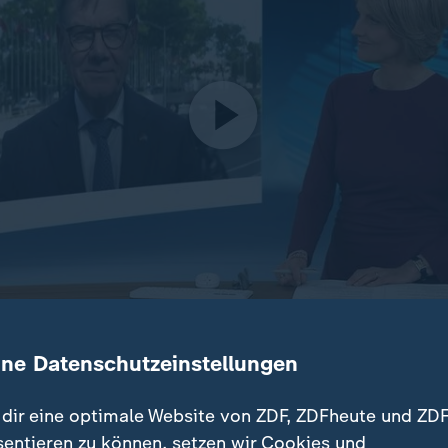
ephul (CDU) spricht "angesichts der steigenden Zahl von 
ine Datenschutzeinstellungen
inem großen Bedürfnis, dass im Sicherheitsrat wieder um L
dir eine optimale Website von ZDF, ZDFheute und ZDF
sentieren zu können, setzen wir Cookies und