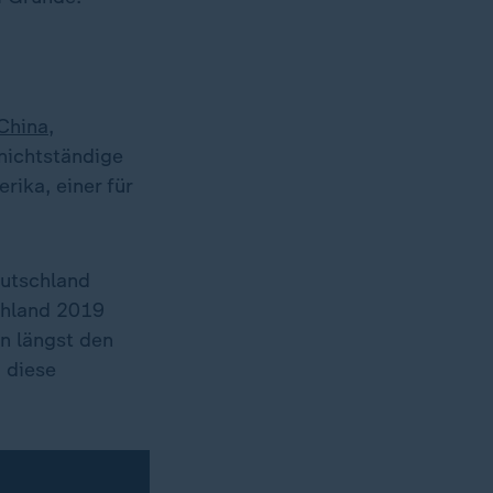
China
,
 nichtständige
erika, einer für
eutschland
chland 2019
en längst den
 diese