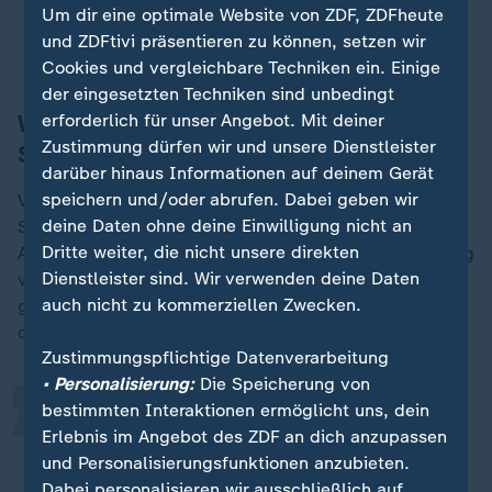
Um dir eine optimale Website von ZDF, ZDFheute
Regierung sieht in Putins Schröder-Vorstoß
und ZDFtivi präsentieren zu können, setzen wir
"Scheinangebot"
Cookies und vergleichbare Techniken ein. Einige
der eingesetzten Techniken sind unbedingt
Welche Kritik gibt es an Gerhard
erforderlich für unser Angebot. Mit deiner
Zustimmung dürfen wir und unsere Dienstleister
Schröder?
darüber hinaus Informationen auf deinem Gerät
speichern und/oder abrufen. Dabei geben wir
Von Lucke kann sich nicht vorstellen, dass die Ukraine
deine Daten ohne deine Einwilligung nicht an
Schröder als neutralen Verhandler begreifen wird. Der
Dritte weiter, die nicht unsere direkten
Altkanzler habe zwar wiederholt gesagt, dass der Krieg
„
Dienstleister sind. Wir verwenden deine Daten
völkerrechtswidrig ist. "Aber hat im nächsten Atemzug
auch nicht zu kommerziellen Zwecken.
gesagt, wir dürften Russland nicht auf ewig
dämonisieren."
Zustimmungspflichtige Datenverarbeitung
• Personalisierung:
Die Speicherung von
bestimmten Interaktionen ermöglicht uns, dein
Schröder hat sich von der
Erlebnis im Angebot des ZDF an dich anzupassen
Freundschaft zu Putin nie
und Personalisierungsfunktionen anzubieten.
entscheidend distanziert.
Dabei personalisieren wir ausschließlich auf