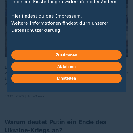
in deinen Einstellungen widerrufen oder ändern.
Hier findest du das Impressum.
Weitere Informationen findest du in unserer
Datenschutzerklärung.
Zustimmen
Ablehnen
Dass die Ukraine Altkanzler Schröder als Vermittler annehmen
würde, sei unwahrscheinlich, sagt Publizist Albrecht von Lucke
Einstellen
bei ZDFheute live. Schröder sei jahrelang von Putin finanziert
worden.
10.05.2026 | 13:40 min
Warum deutet Putin ein Ende des
Ukraine-Kriegs an?