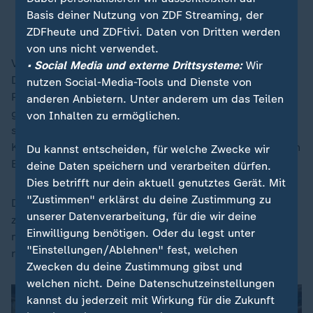
Basis deiner Nutzung von ZDF Streaming, der
Albrecht von Lucke, Publizist
ZDFheute und ZDFtivi. Daten von Dritten werden
von uns nicht verwendet.
Von Lucke sieht weder menschlich noch objektiv eine
• Social Media und externe Drittsysteme:
Wir
Distanzierung und bezeichnet Schröder als "Mann
nutzen Social-Media-Tools und Dienste von
Putins". Er sei jahrelang nicht nur ein Freund Putins
anderen Anbietern. Unter anderem um das Teilen
gewesen, sondern "von Putin finanziert". Von Lucke
von Inhalten zu ermöglichen.
spielt darauf an, dass Schröder nach seiner
Kanzlerschaft zum Beispiel Aufsichtsrat des russischen
Du kannst entscheiden, für welche Zwecke wir
Energiekonzerns Rosneft war.
deine Daten speichern und verarbeiten dürfen.
Dies betrifft nur dein aktuell genutztes Gerät. Mit
"Zustimmen" erklärst du deine Zustimmung zu
Deshalb plädiert von Lucke dafür, erstmal die Ukraine
unserer Datenverarbeitung, für die wir deine
zu fragen. Deren Präsident
Wolodymyr Selenskyj
Einwilligung benötigen. Oder du legst unter
müsse überlassen werden, "wie er auf diese Angebote
"Einstellungen/Ablehnen" fest, welchen
reagiert".
Zwecken du deine Zustimmung gibst und
welchen nicht. Deine Datenschutzeinstellungen
kannst du jederzeit mit Wirkung für die Zukunft