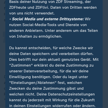
Basis deiner Nutzung von ZDF Streaming, der
Auch Bundesbauministerin
Verena Hubertz
(SPD)
„
ZDFheute und ZDFtivi. Daten von Dritten werden
fordert verstärkte Anstrengungen in Sachen
von uns nicht verwendet.
Hitzeschutz. Dem Redaktionsnetzwerk Deutschland
• Social Media und externe Drittsysteme:
Wir
sagte sie:
nutzen Social-Media-Tools und Dienste von
anderen Anbietern. Unter anderem um das Teilen
von Inhalten zu ermöglichen.
Wir müssen unsere Städte
angesichts des Klimawandels fit für
Du kannst entscheiden, für welche Zwecke wir
die Zukunft machen.
deine Daten speichern und verarbeiten dürfen.
Dies betrifft nur dein aktuell genutztes Gerät. Mit
Verena Hubertz, Bundesbauministerin
"Zustimmen" erklärst du deine Zustimmung zu
unserer Datenverarbeitung, für die wir deine
Drückende Hitze und heiße Nächte böten kaum Luft
Einwilligung benötigen. Oder du legst unter
zum Durchatmen und erschwerten den Alltag - "egal
"Einstellungen/Ablehnen" fest, welchen
„
ob man auf der Baustelle, in der Kita oder im
Zwecken du deine Zustimmung gibst und
Pflegeheim arbeitet". Deutsche Städte drohten so zur
welchen nicht. Deine Datenschutzeinstellungen
"Hitzefalle" zu werden.
kannst du jederzeit mit Wirkung für die Zukunft
in deinen Einstellungen widerrufen oder ändern.