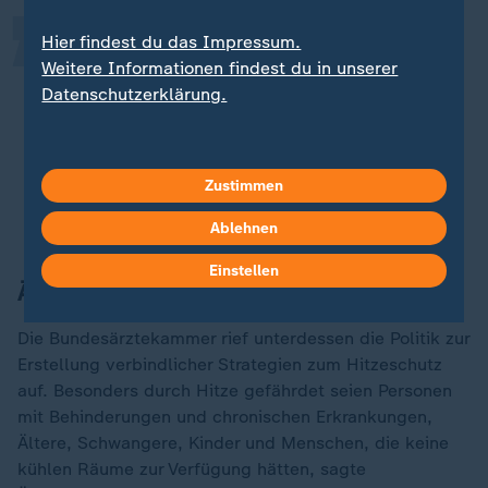
Hier findest du das Impressum.
Mehr Grün und Parks, mehr
Weitere Informationen findest du in unserer
Schatten, kühlere Ecken, hellere
Datenschutzerklärung.
Häuserfassaden und nachhaltige
Materialien wie Holz helfen dabei,
die Temperaturen zu verringern.
Zustimmen
Verena Hubertz, Bundesbauministerin
Ablehnen
Einstellen
Ärzte fordern Hitzeschutzpläne
Die Bundesärztekammer rief unterdessen die Politik zur
Erstellung verbindlicher Strategien zum Hitzeschutz
auf. Besonders durch Hitze gefährdet seien Personen
mit Behinderungen und chronischen Erkrankungen,
Ältere, Schwangere, Kinder und Menschen, die keine
kühlen Räume zur Verfügung hätten, sagte