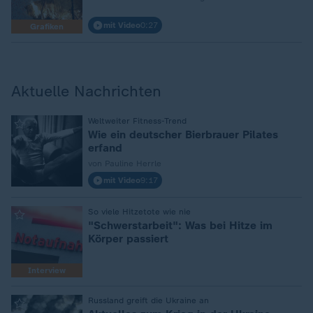
mit Video
0:27
Grafiken
Aktuelle Nachrichten
Weltweiter Fitness-Trend
:
Wie ein deutscher Bierbrauer Pilates
erfand
von Pauline Herrle
mit Video
9:17
So viele Hitzetote wie nie
:
"Schwerstarbeit": Was bei Hitze im
Körper passiert
Interview
Russland greift die Ukraine an
: