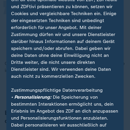
und ZDFtivi präsentieren zu können, setzen wir
Deutschland muss als Reiseland
Cookies und vergleichbare Techniken ein. Einige
attraktiv bleiben und die Anpassung
der eingesetzten Techniken sind unbedingt
an den Klimawandel sehr ernst
erforderlich für unser Angebot. Mit deiner
nehmen.
Zustimmung dürfen wir und unsere Dienstleister
darüber hinaus Informationen auf deinem Gerät
Norbert Kunz, Tourismusverband
speichern und/oder abrufen. Dabei geben wir
deine Daten ohne deine Einwilligung nicht an
Dritte weiter, die nicht unsere direkten
Ohne entsprechende Maßnahmen könnten Innenstädte
Dienstleister sind. Wir verwenden deine Daten
im Sommer zeitweise unattraktiv für Besucher werden.
auch nicht zu kommerziellen Zwecken.
"Heat Dome" oder Omega-Lage: Was ist eine
Zustimmungspflichtige Datenverarbeitung
Hitzekuppel - wie entsteht sie?
• Personalisierung:
Die Speicherung von
bestimmten Interaktionen ermöglicht uns, dein
Erlebnis im Angebot des ZDF an dich anzupassen
Bauministerin drängt auf Umgestaltung
und Personalisierungsfunktionen anzubieten.
der Städte
Dabei personalisieren wir ausschließlich auf