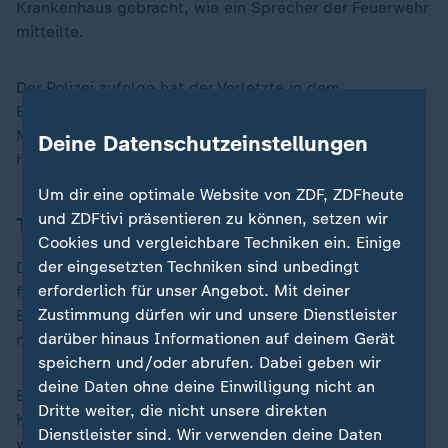
Krankenhaus gebracht, wie ein Sprecher der Feuerwehr
mitteilte.
Der Polizei zufolge hat der Verletzte in dem
Burgerladen gearbeitet. Ob es sich dabei um einen
Mitarbeiter oder den Inhaber des Schnellrestaurants
Deine Datenschutzeinstellungen
handelt, konnte der Sprecher zunächst nicht sagen.
Um dir eine optimale Website von ZDF, ZDFheute
und ZDFtivi präsentieren zu können, setzen wir
Täter auf der Flucht
Cookies und vergleichbare Techniken ein. Einige
der eingesetzten Techniken sind unbedingt
Die Polizei konnte bislang noch keinen Verdächtigen
erforderlich für unser Angebot. Mit deiner
festnehmen. Der Täter sei weiterhin auf der Flucht, die
Zustimmung dürfen wir und unsere Dienstleister
Ermittlungen liefen. Die Hintergründe des Vorfalls sind
darüber hinaus Informationen auf deinem Gerät
noch unklar.
speichern und/oder abrufen. Dabei geben wir
deine Daten ohne deine Einwilligung nicht an
Bereits einige Tage zuvor waren auf einem Parkplatz in
Dritte weiter, die nicht unsere direkten
Köln zwei Männer durch Schüsse schwer verletzt
Dienstleister sind. Wir verwenden deine Daten
worden. Zuvor soll es zu einer verbalen