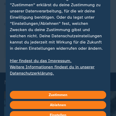
01.12.2025 | 1:07 min
"Zustimmen" erklärst du deine Zustimmung zu
unserer Datenverarbeitung, für die wir deine
Einwilligung benötigen. Oder du legst unter
"Einstellungen/Ablehnen" fest, welchen
Quelle:
dpa
Zwecken du deine Zustimmung gibst und
welchen nicht. Deine Datenschutzeinstellungen
Über das Thema berichtete hallo deutschland in
kannst du jederzeit mit Wirkung für die Zukunft
dem
Beitrag "Schüsse in Hamburger
in deinen Einstellungen widerrufen oder ändern.
Schnellrestaurant"
am 2.12.2025 um 9:00 Uhr.
Hier findest du das Impressum.
Weitere Informationen findest du in unserer
Datenschutzerklärung.
Mehr aktuelle News
Zustimmen
Ablehnen
Einstellen