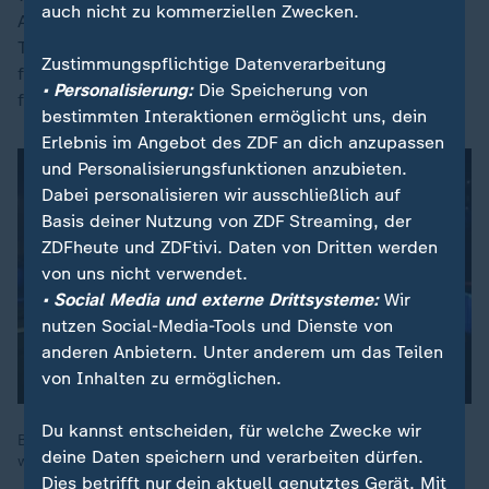
auch nicht zu kommerziellen Zwecken.
Auseinandersetzung gekommen sein. Ein
Tatverdächtiger wurde in der Nähe des Tatorts
Zustimmungspflichtige Datenverarbeitung
festgenommen, ist mittlerweile jedoch wieder auf
• Personalisierung:
Die Speicherung von
freiem Fuß.
bestimmten Interaktionen ermöglicht uns, dein
Erlebnis im Angebot des ZDF an dich anzupassen
und Personalisierungsfunktionen anzubieten.
Dabei personalisieren wir ausschließlich auf
Basis deiner Nutzung von ZDF Streaming, der
ZDFheute und ZDFtivi. Daten von Dritten werden
von uns nicht verwendet.
• Social Media und externe Drittsysteme:
Wir
nutzen Social-Media-Tools und Dienste von
anderen Anbietern. Unter anderem um das Teilen
von Inhalten zu ermöglichen.
Du kannst entscheiden, für welche Zwecke wir
Bei einer Schießerei in Köln sind zwei Männer schwer verletzt
deine Daten speichern und verarbeiten dürfen.
worden.
Dies betrifft nur dein aktuell genutztes Gerät. Mit