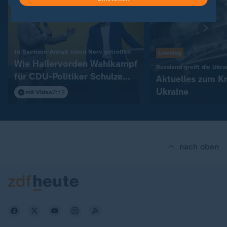
:
In Sachsen-Anhalt einen Nerv getroffen
Liveblog
Wie Hallervorden Wahlkampf
Russland greift die Ukra
für CDU-Politiker Schulze
Aktuelles zum Kr
macht
Ukraine
mit Video
2:12
nach oben