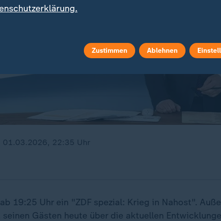
enschutzerklärung.
Zustimmen
Ablehnen
Einstel
, 01.03.2026, 22:35 Uhr
ab 19:25 Uhr ein "ZDF spezial: Krieg in Nahost". Auß
 seinen Gästen heute über die aktuellen Entwicklunge