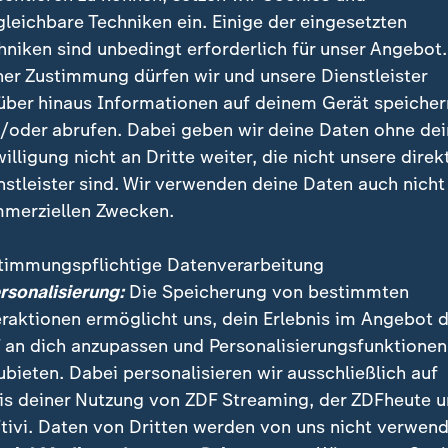
gleichbare Techniken ein. Einige der eingesetzten
hniken sind unbedingt erforderlich für unser Angebot.
ner Zustimmung dürfen wir und unsere Dienstleister
über hinaus Informationen auf deinem Gerät speicher
/oder abrufen. Dabei geben wir deine Daten ohne de
willigung nicht an Dritte weiter, die nicht unsere direk
nstleister sind. Wir verwenden deine Daten auch nicht
2.03.2026, 12:15 Uhr
merziellen Zwecken.
timmungspflichtige Datenverarbeitung
ersonalisierung:
Die Speicherung von bestimmten
uf Iran verletzen Völkerrecht
eraktionen ermöglicht uns, dein Erlebnis im Angebot 
 an dich anzupassen und Personalisierungsfunktionen
:
Durften die USA und Israel nach dem Völkerrecht Ira
ubieten. Dabei personalisieren wir ausschließlich auf
aftler Dominik Steiger hat eine klare Antwort: "Nein"
is deiner Nutzung von ZDF Streaming, der ZDFheute 
tivi. Daten von Dritten werden von uns nicht verwend