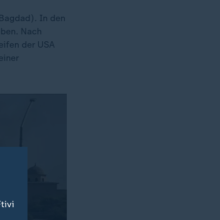
(Bagdad). In den
eben. Nach
reifen der USA
einer
tivi