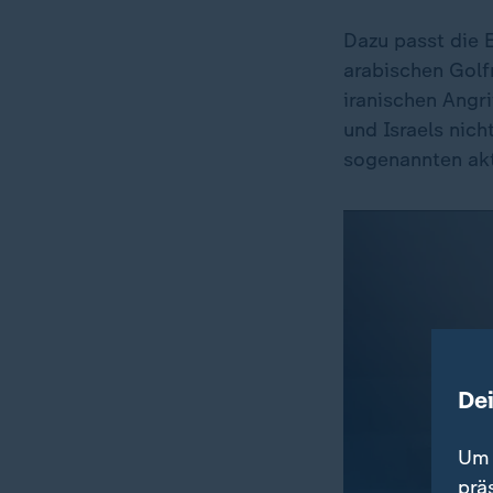
Dazu passt die 
arabischen Gol
iranischen Angri
und Israels nic
sogenannten akt
De
Um 
prä