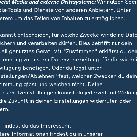
tergrund:
Das völkerrechtliche Gewaltverbot unter de
ocial Media und externe Drittsysteme:
Wir nutzen Soci
nsatz militärischer Gewalt. Jurist Steiger nennt zwei
ia-Tools und Dienste von anderen Anbietern. Unter
icherheitsrates und das Selbstverteidigungsrecht. Bei
erem um das Teilen von Inhalten zu ermöglichen.
ht gegeben.
kannst entscheiden, für welche Zwecke wir deine Dat
ichern und verarbeiten dürfen. Dies betrifft nur dein
chtsexperte zu dem brutalen Vorgehen der Mullahs g
uell genutztes Gerät. Mit "Zustimmen" erklärst du dei
 schwere Menschenrechtsverletzungen" dürften nicht
timmung zu unserer Datenverarbeitung, für die wir de
verbot ausgehebelt werde. Kriege führten "in jeder 
willigung benötigen. Oder du legst unter
Daher müsse man eine Eskalation so lange wie möglich
nstellungen/Ablehnen" fest, welchen Zwecken du dei
ewaltspirale nicht immer weiter drehe.
timmung gibst und welchen nicht. Deine
enschutzeinstellungen kannst du jederzeit mit Wirkun
 die Zukunft in deinen Einstellungen widerrufen oder
ern.
r findest du das Impressum.
tere Informationen findest du in unserer