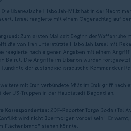
:
Die libanesische Hisbollah-Miliz hat in der Nacht m
euert.
Israel reagierte mit einem Gegenschlag auf de
tergrund:
Zum ersten Mal seit Beginn der Waffenruhe mi
ft die von Iran unterstützte Hisbollah Israel mit Rake
ee reagierte nach eigenen Angaben mit einem Angriff
 in Beirut. Die Angriffe im Libanon würden fortgesetzt,
 kündigte der zuständige israelische Kommandeur Raf
e weitere mit Iran verbündete Miliz im Irak griff nach
t der US-Truppen in der Hauptstadt Bagdad an.
re Korrespondenten:
ZDF-Reporter Torge Bode (Tel Avi
Konflikt wird nicht übermorgen vorbei sein." Er warnt,
m Flächenbrand" stehen könnte.