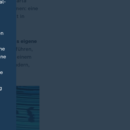
r UN-Charta
al-
 Ausnahmen: eine
des ist in
en
egen das eigene
ne
 dazu führen,
ine
Form zu einem
 verhindern,
ne
g