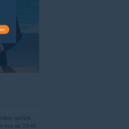
len
erdem spricht
n live ab 23:40