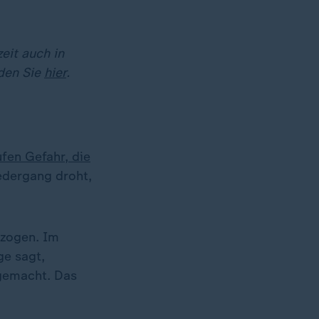
eit auch in
nden Sie
hier
.
fen Gefahr, die
edergang droht,
rzogen. Im
ge sagt,
 gemacht. Das