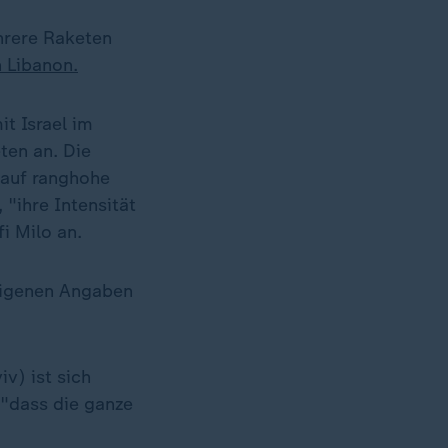
ehrere Raketen
n Libanon.
t Israel im
ten an. Die
 auf ranghohe
 "ihre Intensität
i Milo an.
 eigenen Angaben
v) ist sich
 "dass die ganze