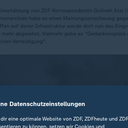
Einschätzung von ZDF-Korrespondentin Golineh Atai 
fmonarchien habe es einen Meinungsumschwung geg
ffen auf deren Infrastruktur werde dort nun das Eing
ht mehr abgelehnt. Vielmehr gebe es "Gedankenspiele 
iven Verteidigung".
ine Datenschutzeinstellungen
dir eine optimale Website von ZDF, ZDFheute und ZDF
sentieren zu können, setzen wir Cookies und