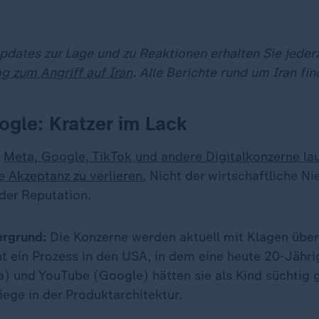
dates zur Lage und zu Reaktionen erhalten Sie jederz
og zum Angriff auf Iran
. Alle Berichte rund um Iran fi
gle: Kratzer im Lack
Meta, Google, TikTok und andere Digitalkonzerne lau
e Akzeptanz zu verlieren.
Nicht der wirtschaftliche Ni
 der Reputation.
ergrund:
Die Konzerne werden aktuell mit Klagen übe
ht ein Prozess in den USA, in dem eine heute 20-Jähri
) und YouTube (Google) hätten sie als Kind süchtig
iege in der Produktarchitektur.