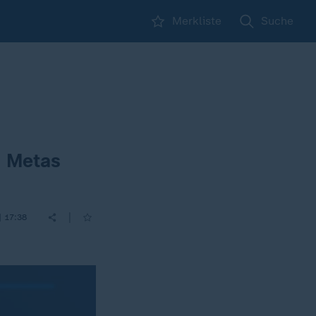
Merkliste
Suche
d Metas
|
| 17:38