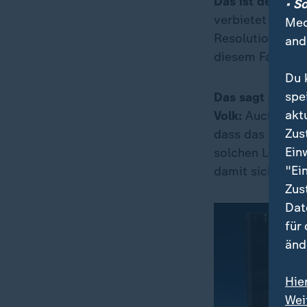
Das ist der Hin
• S
verbietet den Ei
Med
Resolution des S
and
diesem Fall nic
Du 
spe
Das sagt der Re
akt
Volk:
Auch "ganz
Zus
dass das Gewalt
Ein
solchen Leid". 
"Ei
damit sich die G
Zus
Dat
für
änd
Hie
Wei