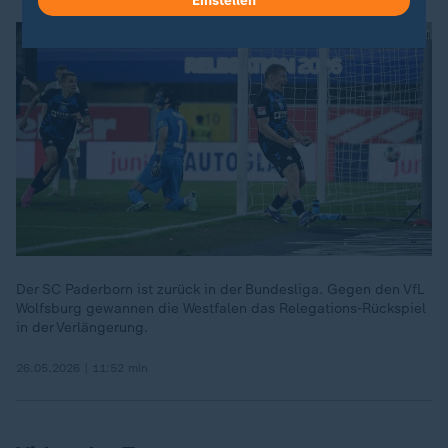
Einstellen
Der SC Paderborn ist zurück in der Bundesliga. Gegen den VfL
Wolfsburg gewannen die Westfalen das Relegations-Rückspiel
in der Verlängerung.
26.05.2026 | 11:52 min