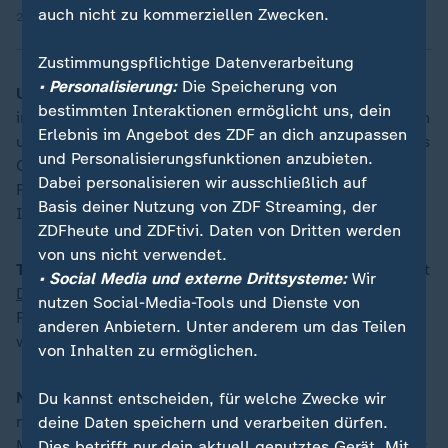
auch nicht zu kommerziellen Zwecken.
23.05.2026 | 0:42 min
Zustimmungspflichtige Datenverarbeitung
• Personalisierung:
Die Speicherung von
US-Außenminister trifft Kollegen
: Marco Rubio kommt
bestimmten Interaktionen ermöglicht uns, dein
in Neu-Delhi mit den Außenministern aus Indien, Japan
Erlebnis im Angebot des ZDF an dich anzupassen
und Australien zusammen. Die vier Länder, die auch als
und Personalisierungsfunktionen anzubieten.
Quad-Gruppe bezeichnet werden, diskutieren im
Dabei personalisieren wir ausschließlich auf
Rahmen des Treffens über einen freien und offenen
Basis deiner Nutzung von ZDF Streaming, der
Indopazifik-Raum.
ZDFheute und ZDFtivi. Daten von Dritten werden
von uns nicht verwendet.
Trump unterzieht sich Gesundheitscheck:
US-Präsident
• Social Media und externe Drittsysteme:
Wir
Donald Trump
absolviert seine jährliche
nutzen Social-Media-Tools und Dienste von
Routineuntersuchung in einem Militärkrankenhaus. In
anderen Anbietern. Unter anderem um das Teilen
wenigen Wochen wird Trump 80 Jahre alt.
von Inhalten zu ermöglichen.
Nächste Chance auf 120 Millionen:
Heute gibt es eine
Du kannst entscheiden, für welche Zwecke wir
neue Chance auf den Eurojackpot. Darin: Ganze 120
deine Daten speichern und verarbeiten dürfen.
Millionen Euro. Gegen 21 Uhr wird bekannt, ob bei der
Dies betrifft nur dein aktuell genutztes Gerät. Mit