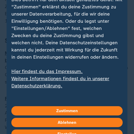
Ziehung in Helsinki der Jackpot geknackt wurde.
"Zustimmen" erklärst du deine Zustimmung zu
Einziger Haken: Die Gewinnwahrscheinlichkeit liegt bei
unserer Datenverarbeitung, für die wir deine
1 zu 140 Millionen.
Einwilligung benötigen. Oder du legst unter
"Einstellungen/Ablehnen" fest, welchen
Zwecken du deine Zustimmung gibst und
Sport
welchen nicht. Deine Datenschutzeinstellungen
kannst du jederzeit mit Wirkung für die Zukunft
Mexiko: USA wollten Irans Nationalteam nicht
in deinen Einstellungen widerrufen oder ändern.
beherbergen
: Irans Nationalteam verlegt sein WM-
Quartier ins mexikanische Tijuana. Mexikos Präsidentin
Hier findest du das Impressum.
Claudia Sheinbaum sagt, die FIFA sei mit der Bitte auf
Weitere Informationen findest du in unserer
sie zugekommen.
Datenschutzerklärung.
Paderborn steigt in die Fußball-Bundesliga auf
: Nach
2014 und 2019 gelingt dem SC Paderborn der dritte
Zustimmen
Aufstieg in die Fußball-Bundesliga. Im zweiten
Relegationsduell waren die früh dezimierten
Ablehnen
Wolfsburger weitgehend chancenlos.