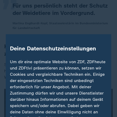
Für uns persönlich steht der Schutz
der Weidetiere im Vordergrund.
Martina Englhardt-Kopf, Staatssekretärin im Bundesministerium
für Landwirtschaft
Kritik an Entscheidung des Bundestags
Deine Datenschutzeinstellungen
zur Wolfsjagd
Um dir eine optimale Website von ZDF, ZDFheute
Schäfer Swen Keller aus
Sachsen-Anhalt
findet
und ZDFtivi präsentieren zu können, setzen wir
hingegen, dass die einzige Möglichkeit, Wölfe von
Cookies und vergleichbare Techniken ein. Einige
Weidetieren fernzuhalten, effektiver Herdenschutz sei.
der eingesetzten Techniken sind unbedingt
erforderlich für unser Angebot. Mit deiner
Zustimmung dürfen wir und unsere Dienstleister
darüber hinaus Informationen auf deinem Gerät
speichern und/oder abrufen. Dabei geben wir
deine Daten ohne deine Einwilligung nicht an