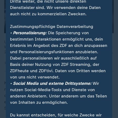
Dritte weiter, die nicht unsere direkten
Dienstleister sind. Wir verwenden deine Daten
auch nicht zu kommerziellen Zwecken.
Zustimmungspflichtige Datenverarbeitung
• Personalisierung:
Die Speicherung von
bestimmten Interaktionen ermöglicht uns, dein
Um Weidetiere besser zu schützen, sollte der Abschuss von
Erlebnis im Angebot des ZDF an dich anzupassen
Wölfen leichter werden. Der Bestand habe sich erholt, mehr als
und Personalisierungsfunktionen anzubieten.
200 Rudel leben vor allem im Osten und Norden Deutschlands.
Dabei personalisieren wir ausschließlich auf
17.12.2025 | 1:31 min
Basis deiner Nutzung von ZDF Streaming, der
ZDFheute und ZDFtivi. Daten von Dritten werden
von uns nicht verwendet.
Konkret heiße das: Während die Schafe den Tag unter
• Social Media und externe Drittsysteme:
Wir
menschlicher Obhut sind, verbringen sie die Nacht mit
nutzen Social-Media-Tools und Dienste von
drei Herdenschutzhunden in einem Gehege, der mit
anderen Anbietern. Unter anderem um das Teilen
einem Elektrozaun gesichert ist. Die angelegte
von Inhalten zu ermöglichen.
Spannung liegt bei 14.500 Volt.
Du kannst entscheiden, für welche Zwecke wir