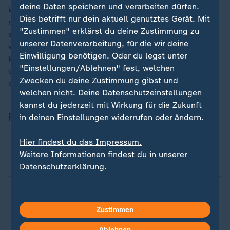
deine Daten speichern und verarbeiten dürfen.
Wenn sich neu zugewanderte Wölfe den Weidetieren
Dies betrifft nur dein aktuell genutztes Gerät. Mit
näherten und den Zaun berührten, erklärt Swen Keller,
"Zustimmen" erklärst du deine Zustimmung zu
sollten sie unmissverständlich lernen: "Die Schafe tun
unserer Datenverarbeitung, für die wir deine
weh, da gehe ich nicht mehr hin." Das Prinzip:
Einwilligung benötigen. Oder du legst unter
Prävention statt Abschuss. Seit Schäfer Swen Keller
"Einstellungen/Ablehnen" fest, welchen
diese Art des Herdenschutzes anwendet, habe er kein
Zwecken du deine Zustimmung gibst und
einziges Tier an einen Wolf verloren.
welchen nicht. Deine Datenschutzeinstellungen
kannst du jederzeit mit Wirkung für die Zukunft
Faktencheck zur Wolfsjagd
in deinen Einstellungen widerrufen oder ändern.
Hier findest du das Impressum.
Was bringt der Abschuss von Wölfen beim
Weitere Informationen findest du in unserer
Herdenschutz?
Datenschutzerklärung.
Bedeuten mehr Wölfe mehr Übergriffe auf
Nutztiere?
Zustimmen
Ablehnen