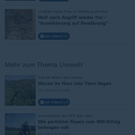
:
Jungtier hatte Frau in Hamburg verletzt
Wolf nach Angriff wieder frei -
"Auswilderung auf Bewährung"
mit Video
0:22
Mehr zum Thema Umwelt
:
Aas als Motor des Lebens
Warum im Harz tote Tiere liegen
von Andreas Ewels
mit Video
1:18
:
Greenkeeper des DFB gibt alles
Wie perfekter Rasen zum WM-Erfolg
beitragen soll
von Nico Schmolke