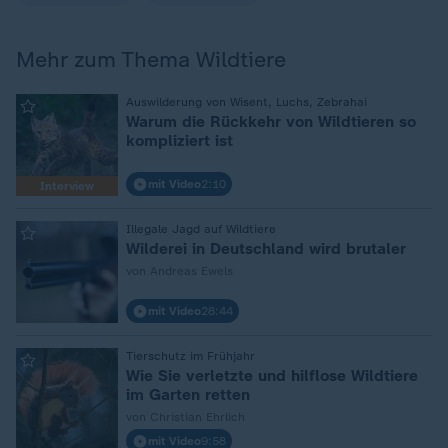
Mehr zum Thema Wildtiere
:
Auswilderung von Wisent, Luchs, Zebrahai
Warum die Rückkehr von Wildtieren so
kompliziert ist
mit Video
2:10
Interview
:
Illegale Jagd auf Wildtiere
Wilderei in Deutschland wird brutaler
von Andreas Ewels
mit Video
28:44
:
Tierschutz im Frühjahr
Wie Sie verletzte und hilflose Wildtiere
im Garten retten
von Christian Ehrlich
mit Video
9:58