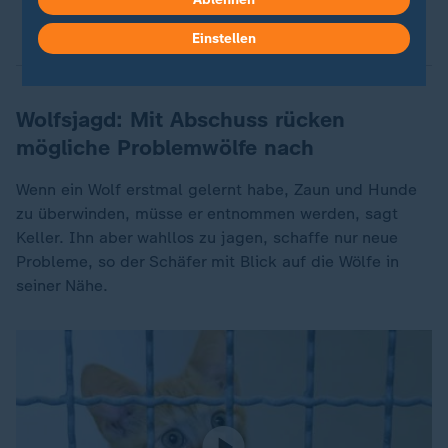
Sinken die Wildtier-Risse mit der Jagd auf den
Wolf?
Einstellen
Wolfsjagd: Mit Abschuss rücken
mögliche Problemwölfe nach
Wenn ein Wolf erstmal gelernt habe, Zaun und Hunde
zu überwinden, müsse er entnommen werden, sagt
Keller. Ihn aber wahllos zu jagen, schaffe nur neue
Probleme, so der Schäfer mit Blick auf die Wölfe in
seiner Nähe.