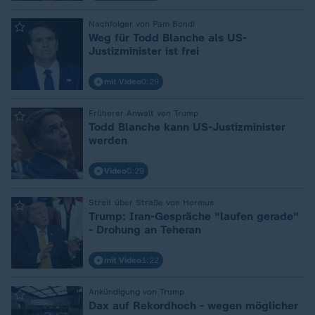
Nachfolger von Pam Bondi
:
Weg für Todd Blanche als US-
Justizminister ist frei
mit Video
0:29
Früherer Anwalt von Trump
:
Todd Blanche kann US-Justizminister
werden
Video
0:29
Streit über Straße von Hormus
:
Trump: Iran-Gespräche "laufen gerade"
- Drohung an Teheran
mit Video
1:22
Ankündigung von Trump
:
Dax auf Rekordhoch - wegen möglicher