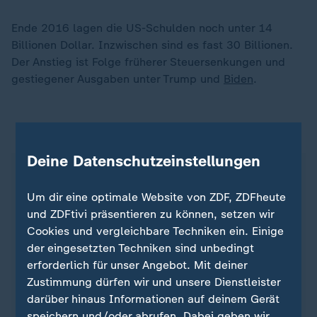
Ende 2016 lagen die US-Schulden noch unter 14
Billionen Dollar. Inzwischen sind es fast 30 Billionen.
Der Anstieg ist Folge früherer Steuersenkungen und
gestiegener Ausgaben unter Trump und
Biden
.
Die USA melden einen anderen BIP-Wert
Deine Datenschutzeinstellungen
In den USA ist es üblich, eine andere als die in
Deutschland berichtete Wachstumszahl zu
Um dir eine optimale Website von ZDF, ZDFheute
veröffentlichen. Wenn wir in Deutschland von zwei
und ZDFtivi präsentieren zu können, setzen wir
Prozent Wachstum sprechen, vergleichen wir das
Cookies und vergleichbare Techniken ein. Einige
BIP des aktuellen Quartals entweder mit dem
der eingesetzten Techniken sind unbedingt
vorangegangenen Quartal oder mit dem Wert von
erforderlich für unser Angebot. Mit deiner
vor einem Jahr. Die Wirtschaftsleistung liegt also
Zustimmung dürfen wir und unsere Dienstleister
zwei Prozent höher als im Quartal davor oder im
darüber hinaus Informationen auf deinem Gerät
gleichen Quartal vor einem Jahr.
speichern und/oder abrufen. Dabei geben wir