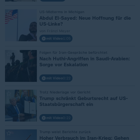
US-Midterms in Michigan
:
Abdul El-Sayed: Neue Hoffnung für die
US-Linke?
von Fränzi Meyer
mit Video
1:05
Folgen für Iran-Gespräche befürchtet
:
Nach Huthi-Angriffen in Saudi-Arabien:
Sorge vor Eskalation
mit Video
0:22
Trotz Niederlage vor Gericht
:
Trump schränkt Geburtsrecht auf US-
Staatsbürgerschaft ein
mit Video
0:22
Trump weist Berichte zurück
:
Hoher Verbrauch im Iran-Krieg: Gehen