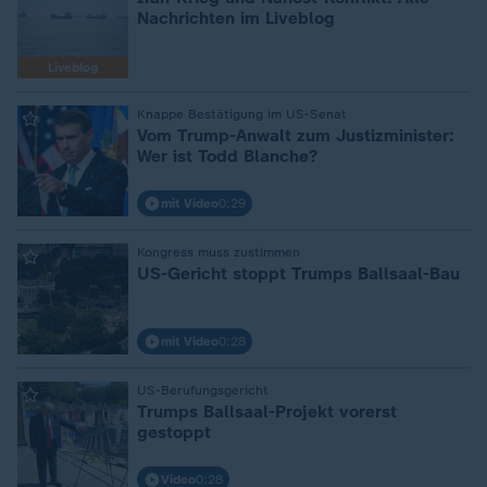
Nachrichten im Liveblog
Liveblog
Knappe Bestätigung im US-Senat
:
Vom Trump-Anwalt zum Justizminister:
Wer ist Todd Blanche?
mit Video
0:29
Kongress muss zustimmen
:
US-Gericht stoppt Trumps Ballsaal-Bau
mit Video
0:28
US-Berufungsgericht
:
Trumps Ballsaal-Projekt vorerst
gestoppt
Video
0:28