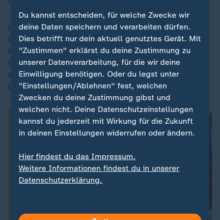
Leistungen angewiesen.
Du kannst entscheiden, für welche Zwecke wir
deine Daten speichern und verarbeiten dürfen.
Das Gesetz liegt nun dem Senat vor, wo die
Dies betrifft nur dein aktuell genutztes Gerät. Mit
Republikaner eine knappe Mehrheit haben. US-
"Zustimmen" erklärst du deine Zustimmung zu
Finanzminister Scott Bessent warnte bereits vor dem
unserer Datenverarbeitung, für die wir deine
Kongress: Der Schuldenpfad sei "nicht tragfähig".
Einwilligung benötigen. Oder du legst unter
Wann die Märkte endgültig rebellieren, bleibt unklar.
"Einstellungen/Ablehnen" fest, welchen
Doch die Zeichen stehen auf Sturm.
Zwecken du deine Zustimmung gibst und
welchen nicht. Deine Datenschutzeinstellungen
kannst du jederzeit mit Wirkung für die Zukunft
in deinen Einstellungen widerrufen oder ändern.
Hier findest du das Impressum.
Weitere Informationen findest du in unserer
Datenschutzerklärung.