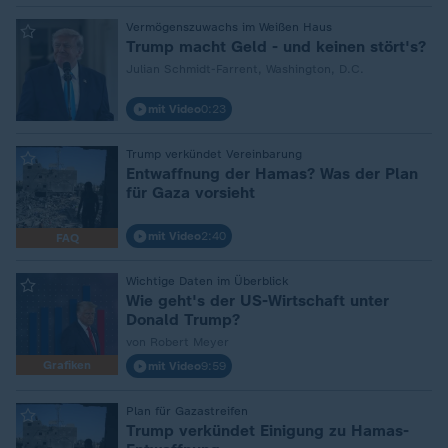
Vermögenszuwachs im Weißen Haus
:
Trump macht Geld - und keinen stört's?
Julian Schmidt-Farrent, Washington, D.C.
mit Video
0:23
Trump verkündet Vereinbarung
:
Entwaffnung der Hamas? Was der Plan
für Gaza vorsieht
mit Video
2:40
FAQ
Wichtige Daten im Überblick
:
Wie geht's der US-Wirtschaft unter
Donald Trump?
von Robert Meyer
Grafiken
mit Video
9:59
Plan für Gazastreifen
:
Trump verkündet Einigung zu Hamas-