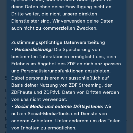
deine Daten ohne deine Einwilligung nicht an
In den USA wird das BIP des aktuellen Quartals
Dritte weiter, die nicht unsere direkten
auf das gesamte Jahr hochgerechnet. Es wird
Dienstleister sind. Wir verwenden deine Daten
quasi so getan, als würde sich die wirtschaftliche
auch nicht zu kommerziellen Zwecken.
Entwicklung des aktuellen Quartals auch im Rest
des Jahres genauso wiederholen. Deshalb können
Zustimmungspflichtige Datenverarbeitung
berichtete Zahlen voneinander abweichen.
• Personalisierung:
Die Speicherung von
bestimmten Interaktionen ermöglicht uns, dein
Erlebnis im Angebot des ZDF an dich anzupassen
und Personalisierungsfunktionen anzubieten.
Sparen bei den Ärmsten
Dabei personalisieren wir ausschließlich auf
Basis deiner Nutzung von ZDF Streaming, der
Um die Steuerausfälle teilweise zu kompensieren, will
ZDFheute und ZDFtivi. Daten von Dritten werden
die Regierung bei Sozialprogrammen kürzen. Die
von uns nicht verwendet.
Krankenversicherung Medicaid und die staatliche
• Social Media und externe Drittsysteme:
Wir
Lebensmittelhilfe stehen auf der Streichliste. Millionen
nutzen Social-Media-Tools und Dienste von
Menschen könnten ihre Krankenversicherung verlieren.
anderen Anbietern. Unter anderem um das Teilen
Dabei sind mehr als 70 Millionen US-Bürger auf diese
von Inhalten zu ermöglichen.