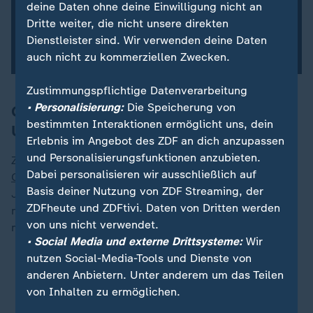
deine Daten ohne deine Einwilligung nicht an
Dritte weiter, die nicht unsere direkten
Dienstleister sind. Wir verwenden deine Daten
auch nicht zu kommerziellen Zwecken.
Zustimmungspflichtige Datenverarbeitung
• Personalisierung:
Die Speicherung von
Goldreserven sollen unabhängiger vom
bestimmten Interaktionen ermöglicht uns, dein
US-Dollar machen
Erlebnis im Angebot des ZDF an dich anzupassen
und Personalisierungsfunktionen anzubieten.
Zentralbanken weltweit, insbesondere aus Ländern wie
Dabei personalisieren wir ausschließlich auf
China
, haben ihre Goldreserven in den vergangenen
Basis deiner Nutzung von ZDF Streaming, der
Jahren deutlich aufgestockt. Diese Käufe sollen die
ZDFheute und ZDFtivi. Daten von Dritten werden
nationalen Reserven unabhängiger vom US-Dollar
von uns nicht verwendet.
machen und gelten als wichtiger Preistreiber.
• Social Media und externe Drittsysteme:
Wir
nutzen Social-Media-Tools und Dienste von
In Gold investieren: Lohnt sich der Einstieg bei
anderen Anbietern. Unter anderem um das Teilen
hohem Goldpreis?
von Inhalten zu ermöglichen.