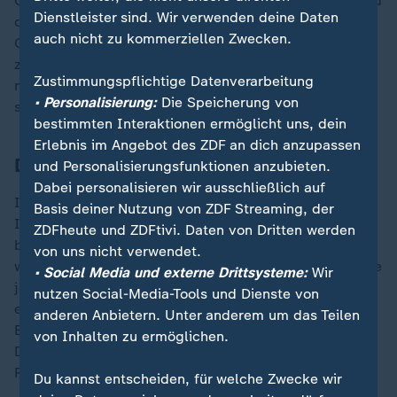
Generell gilt: Je größer die Menge, desto geringer sind
Dienstleister sind. Wir verwenden deine Daten
die Aufgelder, also der Unterschied zum tatsächlichen
auch nicht zu kommerziellen Zwecken.
Goldpreis. Dazu kommen Kosten für die Verwahrung
zum Beispiel in einem Bankschließfach. Immerhin,
Zustimmungspflichtige Datenverarbeitung
nach einem Jahr Haltedauer sind mögliche Gewinne
• Personalisierung:
Die Speicherung von
steuerfrei.
bestimmten Interaktionen ermöglicht uns, dein
Erlebnis im Angebot des ZDF an dich anzupassen
Das sollte bei Gold beachtet werden
und Personalisierungsfunktionen anzubieten.
Dabei personalisieren wir ausschließlich auf
Ist das Ziel eher eine kurz- bis mittelfristige
Basis deiner Nutzung von ZDF Streaming, der
Investition, sei es laut Stotz "am sinnvollsten,
ZDFheute und ZDFtivi. Daten von Dritten werden
börsengehandelte, günstige Produkte wie ETCs zu
von uns nicht verwendet.
wählen. Die können Sie dann kaufen und verkaufen wie
• Social Media und externe Drittsysteme:
Wir
jedes andere Wertpapier und sind sehr flexibel." Für
nutzen Social-Media-Tools und Dienste von
eine echte Krisenabsicherung eignen sich die
anderen Anbietern. Unter anderem um das Teilen
Exchange Traded Commodities (ETC) allerdings nicht.
von Inhalten zu ermöglichen.
Denn sie bilden nur die Preisentwicklung von
Rohstoffen ab.
Du kannst entscheiden, für welche Zwecke wir