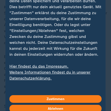
deine Daten speichern und verarbeiten dürfen.
Dies betrifft nur dein aktuell genutztes Gerät. Mit
Konkret handelt es sich dabei um
"Zustimmen" erklärst du deine Zustimmung zu
Schuldverschreibungen, die in der Regel beim Anbieter
unserer Datenverarbeitung, für die wir deine
durch physisches Gold besichert sind. Diese
Einwilligung benötigen. Oder du legst unter
Absicherung durch physisches Gold ist besonders
"Einstellungen/Ablehnen" fest, welchen
wichtig, da sonst bei einer Pleite des Emittenten ein
Zwecken du deine Zustimmung gibst und
Verlust droht. Die laufenden Kosten von ETCs sind
welchen nicht. Deine Datenschutzeinstellungen
dafür vergleichsweise gering.
kannst du jederzeit mit Wirkung für die Zukunft
in deinen Einstellungen widerrufen oder ändern.
Eine weitere Anlageform bieten Goldsparpläne. Hier
erspart sich der Anleger Stück für Stück Anteile an
Hier findest du das Impressum.
Gold, das beim Anbieter eingelagert ist. Dies dient vor
Weitere Informationen findest du in unserer
allem der langfristigen Anlage, geht jedoch mit
Datenschutzerklärung.
höheren Kosten einher. Bei allen drei Anlageformen
sollte man sich vorher gut informieren und auf seriöse
Anbieter setzen.
Zustimmen
Seinen Ruf als sicherer Hafen in unsicheren Zeiten
Ablehnen