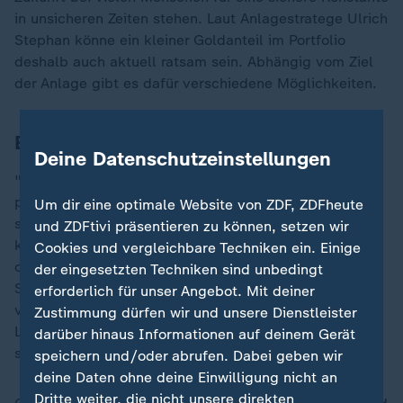
in unsicheren Zeiten stehen. Laut Anlagestratege Ulrich
Stephan könne ein kleiner Goldanteil im Portfolio
deshalb auch aktuell ratsam sein. Abhängig vom Ziel
der Anlage gibt es dafür verschiedene Möglichkeiten.
Experte gibt Tipps zum Goldkauf
Deine Datenschutzeinstellungen
"Wenn es um Krisenabsicherung geht, dann ist
physisches Gold, das sie zu Hause oder irgendwo
Um dir eine optimale Website von ZDF, ZDFheute
sicher verwahrt haben, das bevorzugte Mittel",
und ZDFtivi präsentieren zu können, setzen wir
konstatiert Stotz. Wer sein Geld für Währungskrisen
Cookies und vergleichbare Techniken ein. Einige
oder Kriege in Gold investiert, sollte auf
der eingesetzten Techniken sind unbedingt
Standardprodukte wie Barren und Münzen von
erforderlich für unser Angebot. Mit deiner
vertrauenswürdigen Händlern setzen, die von der
Zustimmung dürfen wir und unsere Dienstleister
London Buillon Market Association (LBMA) zertifiziert
darüber hinaus Informationen auf deinem Gerät
sind.
speichern und/oder abrufen. Dabei geben wir
deine Daten ohne deine Einwilligung nicht an
Dritte weiter, die nicht unsere direkten