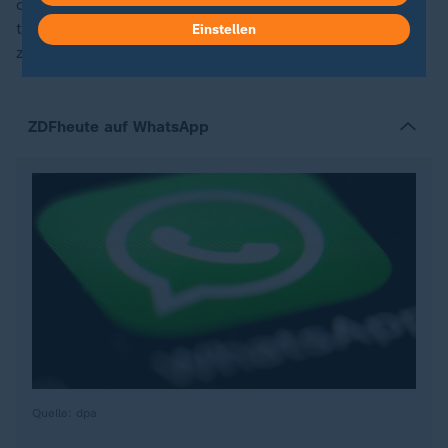
dürfte Gold behalten. Als renditebringende Investition
taugt es jedoch nur bedingt. Die Entscheidung, Gold
Einstellen
zu halten, bleibt also vor allem eine persönliche.
ZDFheute auf WhatsApp
Quelle: dpa