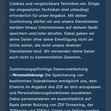
„
Rückführung des Goldes in die Tresore der
Cookies und vergleichbare Techniken ein. Einige
Bundesbank fordert - und zumindest auch einmal
der eingesetzten Techniken sind unbedingt
deren Inspektion.
erforderlich für unser Angebot. Mit deiner
Zustimmung dürfen wir und unsere Dienstleister
darüber hinaus Informationen auf deinem Gerät
Es ist wichtig, erstens persönlich in
speichern und/oder abrufen. Dabei geben wir
deine Daten ohne deine Einwilligung nicht an
Augenschein zu nehmen, ob das
Dritte weiter, die nicht unsere direkten
Gold physisch vorhanden ist und
Dienstleister sind. Wir verwenden deine Daten
zweitens zu prüfen, ob das Gold
auch nicht zu kommerziellen Zwecken.
auch tatsächlich dem Standard
entspricht.
Zustimmungspflichtige Datenverarbeitung
• Personalisierung:
Die Speicherung von
Michael Jäger, Europäischer Steuerzahlerbund
bestimmten Interaktionen ermöglicht uns, dein
Erlebnis im Angebot des ZDF an dich anzupassen
und Personalisierungsfunktionen anzubieten.
Es sei die Pflicht jedes Unternehmers, seine Bestände
Dabei personalisieren wir ausschließlich auf
zu prüfen und zu dokumentieren, so Jäger. Prüfen
Basis deiner Nutzung von ZDF Streaming, der
könnten den Verbleib und die Echtheit des Goldes
ZDFheute und ZDFtivi. Daten von Dritten werden