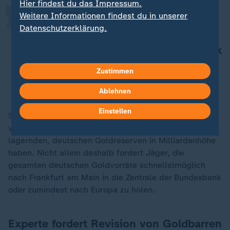
Hier findest du das Impressum.
Weitere Informationen findest du in unserer
Das erklärte Ziel von Präsident
Datenschutzerklärung.
Donald Trump: Er möchte eine
engere Anbindung der US-Notenbank
FED an das Oval Office.
Zustimmen
Michael Jäger, Europäischer Steuerzahlerbund
Ablehnen
Einstellen
Sollte die US-Notenbank zum Teil ihre Unabhängigkeit
verlieren, könnte das auch Folgen für die dort
lagernden, deutschen Goldreserven in Milliardenhöhe
haben. Nicht allein deshalb fordert Jäger, die
gesamten deutschen Goldvorräte schnellstmöglich
nach Frankfurt am Main in die Zentrale der Bundesbank
oder zumindest nach Europa zu holen.
Experte fordert Revision von Goldbarren