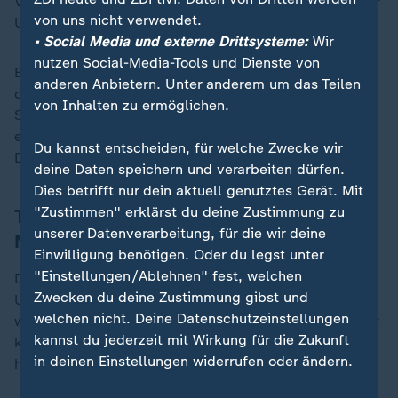
Vertreter der Bundesbank, indem sie die Barren bei der
von uns nicht verwendet.
US-Notenbank in Augenschein nehmen.
• Social Media und externe Drittsysteme:
Wir
nutzen Social-Media-Tools und Dienste von
Eigentlich nicht der Rede wert, solange die FED ihnen
anderen Anbietern. Unter anderem um das Teilen
den Zutritt gewährt und politisch unabhängig bleibt.
von Inhalten zu ermöglichen.
Sie ist aus gutem Grund autark, denn sie hat dadurch
eine herausragende Bedeutung für die Stabilität des
Du kannst entscheiden, für welche Zwecke wir
Dollars.
deine Daten speichern und verarbeiten dürfen.
Dies betrifft nur dein aktuell genutztes Gerät. Mit
"Zustimmen" erklärst du deine Zustimmung zu
Trump will mehr Kontrolle über US-
unserer Datenverarbeitung, für die wir deine
Notenbank
Einwilligung benötigen. Oder du legst unter
"Einstellungen/Ablehnen" fest, welchen
Doch US-Präsident Donald Trump stellt deren
Zwecken du deine Zustimmung gibst und
Unabhängigkeit gerne in Frage. Er wettert immer mal
„
welchen nicht. Deine Datenschutzeinstellungen
wieder gerne gegen deren Chef Jerome Powell, den er
kannst du jederzeit mit Wirkung für die Zukunft
kurioserweise selbst 2018 zum Chef der FED ernannt
in deinen Einstellungen widerrufen oder ändern.
hat.