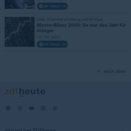
mit Video
2:36
:
Zölle, Staatsverschuldung und KI-Hype
Börsen-Bilanz 2025: So war das Jahr für
Anleger
von Tim Weber
mit Video
1:26
nach oben
Aktuell bei ZDFheute