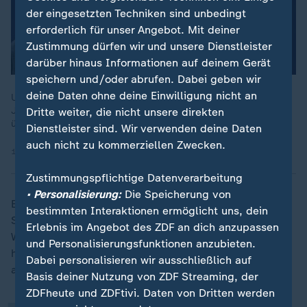
der eingesetzten Techniken sind unbedingt
erforderlich für unser Angebot. Mit deiner
Zustimmung dürfen wir und unsere Dienstleister
darüber hinaus Informationen auf deinem Gerät
speichern und/oder abrufen. Dabei geben wir
deine Daten ohne deine Einwilligung nicht an
US-Notenbankchef Powell nennt die Ermittlungen des
Justizministeriums einen "Vorwand". Politiker beider Parteien
Dritte weiter, die nicht unsere direkten
üben Kritik, Präsident Trump weist die Verantwortung zurück.
Dienstleister sind. Wir verwenden deine Daten
auch nicht zu kommerziellen Zwecken.
12.01.2026 | 0:54 min
Zustimmungspflichtige Datenverarbeitung
• Personalisierung:
Die Speicherung von
Er soll im Zusammenhang mit der mehrjährigen
bestimmten Interaktionen ermöglicht uns, dein
Sanierung von Gebäuden der Zentralbank in
„
Erlebnis im Angebot des ZDF an dich anzupassen
Washington vor dem Senat Falschaussagen gemacht
und Personalisierungsfunktionen anzubieten.
haben, so der Vorwurf. Der Fed-Chef sieht darin
Dabei personalisieren wir ausschließlich auf
allerdings nur einen Vorwand:
Basis deiner Nutzung von ZDF Streaming, der
ZDFheute und ZDFtivi. Daten von Dritten werden