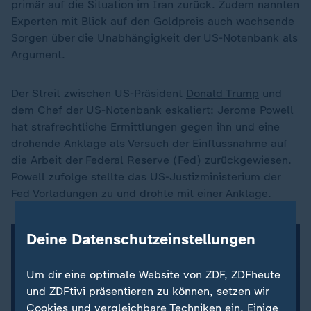
primär auf die Situation im Iran zurück. Zudem nannten
Experten mit Blick auf den Goldpreis auch wachsende
Sorgen über die Unabhängigkeit der US-Notenbank als
Argument.
Der Streit zwischen US-Präsident
Donald Trump
und
dem Chef der US-Notenbank eskaliert: Jerome Powell
hat strafrechtliche Ermittlungen gegen ihn und eine
drohende Anklage als Versuch der Einflussnahme auf
die Arbeit der Federal Reserve (Fed) zurückgewiesen.
Powell zufolge stellte das US-Justizministerium der
Fed Vorladungen zu und drohte mit einer Anklage.
Deine Datenschutzeinstellungen
Um dir eine optimale Website von ZDF, ZDFheute
und ZDFtivi präsentieren zu können, setzen wir
Cookies und vergleichbare Techniken ein. Einige