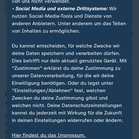
von uns nicht verwendet.
Es geht darum, ob die Fed die
• Social Media und externe Drittsysteme:
Wir
Zinssätze weiterhin auf Grundlage
nutzen Social-Media-Tools und Dienste von
anderen Anbietern. Unter anderem um das Teilen
von Fakten und wirtschaftlichen
von Inhalten zu ermöglichen.
Gegebenheiten festlegen kann - oder
ob die Geldpolitik stattdessen von
Du kannst entscheiden, für welche Zwecke wir
politischem Druck oder
deine Daten speichern und verarbeiten dürfen.
Einschüchterung bestimmt wird.
Dies betrifft nur dein aktuell genutztes Gerät. Mit
"Zustimmen" erklärst du deine Zustimmung zu
Jerome Powell, Chef der US-Notenbank FED
unserer Datenverarbeitung, für die wir deine
Einwilligung benötigen. Oder du legst unter
"Einstellungen/Ablehnen" fest, welchen
Gold und Silber als sichere
Zwecken du deine Zustimmung gibst und
Anlageoptionen
welchen nicht. Deine Datenschutzeinstellungen
kannst du jederzeit mit Wirkung für die Zukunft
Edelmetalle - allen voran Gold - gelten bei vielen
in deinen Einstellungen widerrufen oder ändern.
Investoren als sichere Häfen, in die Anleger Geld bei
politischen Unsicherheiten schieben. Silber ist zudem
Hier findest du das Impressum.
ein wichtiges Industriemetall, das für zahlreiche