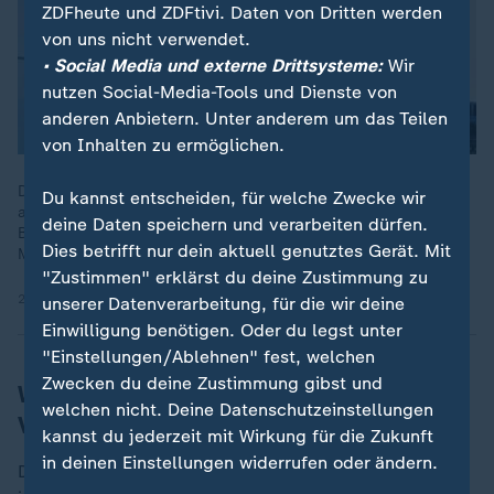
ZDFheute und ZDFtivi. Daten von Dritten werden
von uns nicht verwendet.
• Social Media und externe Drittsysteme:
Wir
nutzen Social-Media-Tools und Dienste von
anderen Anbietern. Unter anderem um das Teilen
von Inhalten zu ermöglichen.
Die Löcher im Bundeshaushalt 2025 sind größer als bislang
Du kannst entscheiden, für welche Zwecke wir
angenommen. Das zeigen aktuelle Zahlen des Statistischen
deine Daten speichern und verarbeiten dürfen.
Bundesamts. Demnach lag die Finanzierungslücke bei 119,1
Dies betrifft nur dein aktuell genutztes Gerät. Mit
Milliarden Euro.
"Zustimmen" erklärst du deine Zustimmung zu
25.02.2026 | 0:20 min
unserer Datenverarbeitung, für die wir deine
Einwilligung benötigen. Oder du legst unter
"Einstellungen/Ablehnen" fest, welchen
Zwecken du deine Zustimmung gibst und
Welche Investition ist neue
welchen nicht. Deine Datenschutzeinstellungen
Verschuldung wert?
kannst du jederzeit mit Wirkung für die Zukunft
in deinen Einstellungen widerrufen oder ändern.
Die Debatte dazu, was eine Investition in die Zukunft