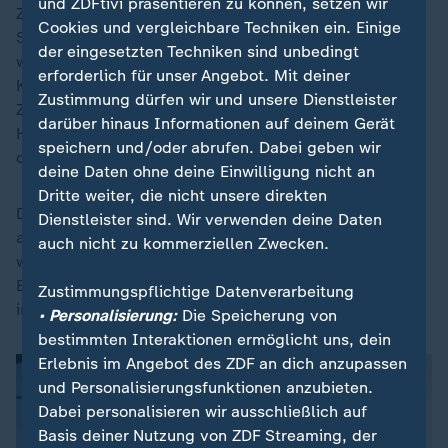
und ZDFtivi präsentieren zu können, setzen wir
Zukunftsausgaben in die zeitlich befristeten
Cookies und vergleichbare Techniken ein. Einige
Sondervermögen wandern, rücken andere Ausgaben
der eingesetzten Techniken sind unbedingt
wie höhere Zuschüsse zur
Rentenversicherung
in den
erforderlich für unser Angebot. Mit deiner
Kernhaushalt." Statt dieser Ausgaben später wieder
Zustimmung dürfen wir und unsere Dienstleister
Zukunftsausgaben zurückzuholen, sei schwer, so
darüber hinaus Informationen auf deinem Gerät
Heinemann: "Wenn etwas einmal im Haushalt
speichern und/oder abrufen. Dabei geben wir
drinsteht, sind die Beharrungskräfte groß."
deine Daten ohne deine Einwilligung nicht an
Dritte weiter, die nicht unsere direkten
Der Anteil neuer Schulden, die für Zukunftsausgaben
Dienstleister sind. Wir verwenden deine Daten
aufgenommen wurden, sei mit knapp einem Drittel
auch nicht zu kommerziellen Zwecken.
weiter gering, so das ZEW. Dabei führe die Politik zur
Begründung neuer Schulden oft an, in die Zukunft
Zustimmungspflichtige Datenverarbeitung
investieren zu wollen.
• Personalisierung:
Die Speicherung von
bestimmten Interaktionen ermöglicht uns, dein
Erlebnis im Angebot des ZDF an dich anzupassen
und Personalisierungsfunktionen anzubieten.
Dabei personalisieren wir ausschließlich auf
Basis deiner Nutzung von ZDF Streaming, der