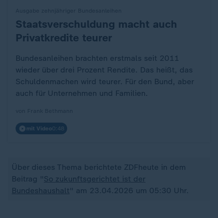
Ausgabe zehnjähriger Bundesanleihen
Staatsverschuldung macht auch
:
Privatkredite teurer
Bundesanleihen brachten erstmals seit 2011
wieder über drei Prozent Rendite. Das heißt, das
Schuldenmachen wird teurer. Für den Bund, aber
auch für Unternehmen und Familien.
von Frank Bethmann
mit Video
0:48
Über dieses Thema berichtete ZDFheute in dem
Beitrag "
So zukunftsgerichtet ist der
Bundeshaushalt
" am 23.04.2026 um 05:30 Uhr.