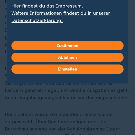
ist, ist übrigens nicht neu. Besonders virulent war sie
Hier findest du das Impressum.
vor 2009, denn bis dahin durften Investitionen
Weitere Informationen findest du in unserer
generell mit Schulden finanziert werden. "In der Phase
Datenschutzerklärung.
gab es mehrfach Rechtsstreitigkeiten, was nun als
Investition gelten sollte und das
Bundesverfassungsgericht
hat die Regelungen
kritisiert", erklärt Prof. Désirée Christofzik von der
Zustimmen
Universität für Verwaltungswissenschaften in Speyer.
Ablehnen
Das führte schließlich dazu, dass vor 17 Jahren die
Einstellen
Schuldenbremse
ins Grundgesetz geschrieben wurde.
Sie begrenzt die Kreditaufnahme von Bund und
Ländern generell - egal, um welche Ausgaben es geht.
Auch Umgehungsmöglichkeiten wurden eingeschränkt.
Doch zuletzt wurde die Schuldenbremse wieder
aufgeweicht. Über Sondervermögen oder die
Bereichsausnahme von der Schuldenbremse (unter