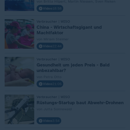
von Britta Hilpert, Martin Niessen, Sven Rieken
Video
18:58
:
Verbraucher | WISO
China - Wirtschaftsgigant und
Machtfaktor
von Miriam Steimer
Video
22:44
:
Verbraucher | WISO
Gesundheit um jeden Preis - Bald
unbezahlbar?
von Petra Otto
Video
21:05
:
Verbraucher | WISO
Rüstungs-Startup baut Abwehr-Drohnen
von Jutta Sonnewald
Video
3:54