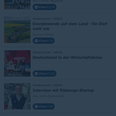
von Florian Neuhann
Video
13:09
:
Verbraucher | WISO
Energiewende auf dem Land - Ein Dorf
weiß wie
von Lea Pauls
Video
4:19
:
Verbraucher | WISO
Deutschland in der Wirtschaftskrise
Video
23:20
:
Verbraucher | WISO
Interview mit Rüstungs-Startup
von Jutta Sonnewald
Video
7:00