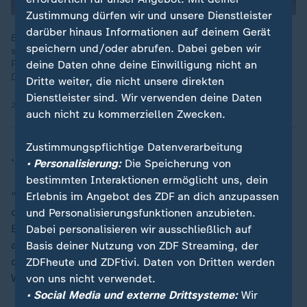
Zustimmung dürfen wir und unsere Dienstleister
darüber hinaus Informationen auf deinem Gerät
Beim Weltwirtschaftsforum in Davos gibt die Trump-Entourage
speichern und/oder abrufen. Dabei geben wir
seit Wochen den Ton an. "Die US-Amerikaner bestimmen das
Forum“, berichtet ZDF-Reporterin Susanne Biedenkopf aus
deine Daten ohne deine Einwilligung nicht an
Davos.
Dritte weiter, die nicht unsere direkten
Dienstleister sind. Wir verwenden deine Daten
21.01.2026 | 2:50 min
auch nicht zu kommerziellen Zwecken.
Zustimmungspflichtige Datenverarbeitung
... wie es um die deutsche Wirtschaft steht?
• Personalisierung:
Die Speicherung von
bestimmten Interaktionen ermöglicht uns, dein
"Wir gehen im Moment davon aus, dass die Wirtschaft
Erlebnis im Angebot des ZDF an dich anzupassen
dieses Jahr mit 0,9 Prozent wachsen wird", sagt
und Personalisierungsfunktionen anzubieten.
Bettina Orlopp. Die Commerzbank-Chefin mahnte
Dabei personalisieren wir ausschließlich auf
allerdings auch an, dass noch mehr Reformen durch
Basis deiner Nutzung von ZDF Streaming, der
die
Bundesregierung
benötigt würden, um ein
ZDFheute und ZDFtivi. Daten von Dritten werden
Wachstum von 0,9 Prozent zu festigen.
von uns nicht verwendet.
• Social Media und externe Drittsysteme:
Wir