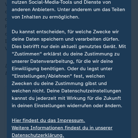
nutzen Social-Media-Tools und Dienste von
Vor allem beim Bürokratieabbau, der Flexibilisierung
anderen Anbietern. Unter anderem um das Teilen
des Arbeitsmarktes und bei den Energiekosten sei
von Inhalten zu ermöglichen.
dringender Handlungsbedarf, erklärte Orlopp. Ohne
Reformen daran bekämen Unternehmen kein Gefühl
Du kannst entscheiden, für welche Zwecke wir
der Sicherheit. Dies aber werde dringend benötigt, um
deine Daten speichern und verarbeiten dürfen.
Investitionen nach Deutschland zu holen, machte die
Dies betrifft nur dein aktuell genutztes Gerät. Mit
Vorstandsvorsitzende der Commerzbank deutlich.
"Zustimmen" erklärst du deine Zustimmung zu
unserer Datenverarbeitung, für die wir deine
Die Interviews fassten Christine Elsner und Henning
Einwilligung benötigen. Oder du legst unter
Behrends zusammen.
"Einstellungen/Ablehnen" fest, welchen
Zwecken du deine Zustimmung gibst und
welchen nicht. Deine Datenschutzeinstellungen
kannst du jederzeit mit Wirkung für die Zukunft
in deinen Einstellungen widerrufen oder ändern.
Hier findest du das Impressum.
Weitere Informationen findest du in unserer
Datenschutzerklärung.