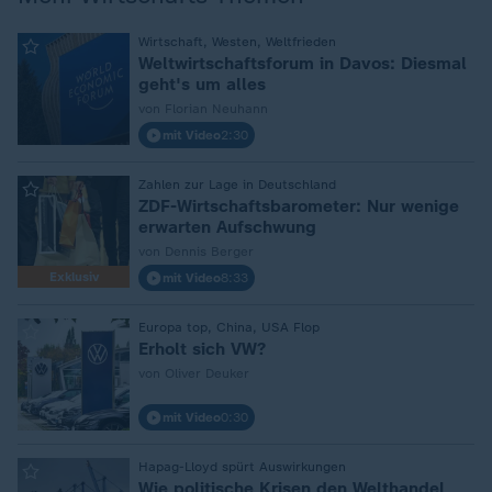
:
Wirtschaft, Westen, Weltfrieden
Weltwirtschaftsforum in Davos: Diesmal
geht's um alles
von Florian Neuhann
mit Video
2:30
:
Zahlen zur Lage in Deutschland
ZDF-Wirtschaftsbarometer: Nur wenige
erwarten Aufschwung
von Dennis Berger
Exklusiv
mit Video
8:33
:
Europa top, China, USA Flop
Erholt sich VW?
von Oliver Deuker
mit Video
0:30
:
Hapag-Lloyd spürt Auswirkungen
Wie politische Krisen den Welthandel