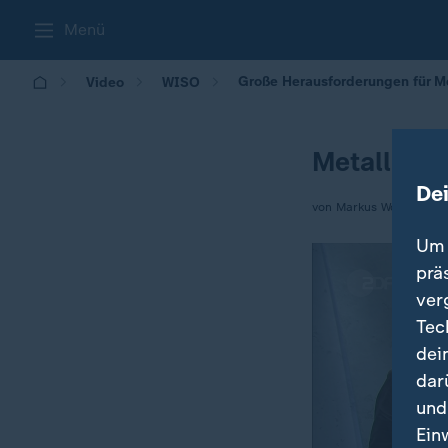
Menü
Große Herausforderungen für Me
Video
WISO
Metallbetr
De
von Markus Wolsiffer, A
Um 
prä
ver
Tec
dei
dar
und
Ein