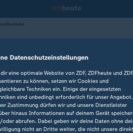
tallbetriebe
iebe vor Herausforderungen
ine Datenschutzeinstellungen
ndrea Meuser, Isabel de la Vega
21.01.2026 
dir eine optimale Website von ZDF, ZDFheute und ZDF
sentieren zu können, setzen wir Cookies und
gleichbare Techniken ein. Einige der eingesetzten
hniken sind unbedingt erforderlich für unser Angebot.
ner Zustimmung dürfen wir und unsere Dienstleister
über hinaus Informationen auf deinem Gerät speicher
/oder abrufen. Dabei geben wir deine Daten ohne de
willigung nicht an Dritte weiter, die nicht unsere direk