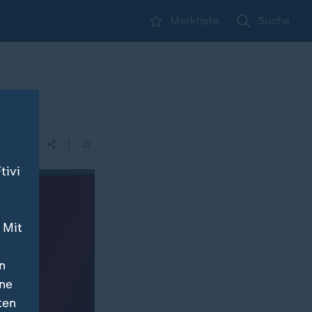
Merkliste
Suche
|
| 00:15
tivi
 Mit
n
ine
ten