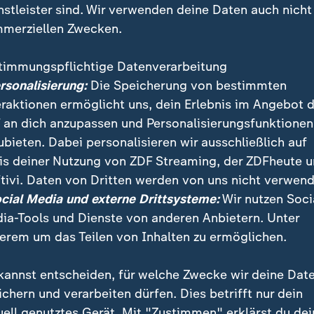
nstleister sind. Wir verwenden deine Daten auch nicht
merziellen Zwecken.
timmungspflichtige Datenverarbeitung
ersonalisierung:
Die Speicherung von bestimmten
eraktionen ermöglicht uns, dein Erlebnis im Angebot 
 an dich anzupassen und Personalisierungsfunktionen
ubieten. Dabei personalisieren wir ausschließlich auf
is deiner Nutzung von ZDF Streaming, der ZDFheute 
e, Fachkräftemangel und Billigpreise der globalen K
tivi. Daten von Dritten werden von uns nicht verwend
e Unternehmen unter Druck. Wie die Eisengießerei Frit
ocial Media und externe Drittsysteme:
Wir nutzen Soci
ia-Tools und Dienste von anderen Anbietern. Unter
erem um das Teilen von Inhalten zu ermöglichen.
kannst entscheiden, für welche Zwecke wir deine Dat
ichern und verarbeiten dürfen. Dies betrifft nur dein
uell genutztes Gerät. Mit "Zustimmen" erklärst du dei