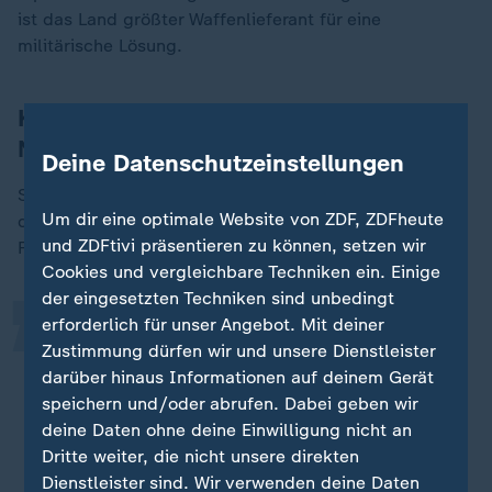
ist das Land größter Waffenlieferant für eine
militärische Lösung.
Kiew: Plan für zweiten Friedensgipfel im
November
Deine Datenschutzeinstellungen
„
Selenskyj hatte zuvor vor Journalisten in Kiew gesagt,
Um dir eine optimale Website von ZDF, ZDFheute
dass russische Vertreter an einem zweiten
und ZDFtivi präsentieren zu können, setzen wir
Friedensgipfel teilnehmen sollten.
Cookies und vergleichbare Techniken ein. Einige
der eingesetzten Techniken sind unbedingt
erforderlich für unser Angebot. Mit deiner
Ich habe die Aufgabe gestellt, dass
Zustimmung dürfen wir und unsere Dienstleister
wir im November einen völlig
darüber hinaus Informationen auf deinem Gerät
fertigen Plan haben. Wenn der Plan
speichern und/oder abrufen. Dabei geben wir
fertig ist, dann wird auch alles für
deine Daten ohne deine Einwilligung nicht an
den zweiten Gipfel bereit sein.
Dritte weiter, die nicht unsere direkten
Dienstleister sind. Wir verwenden deine Daten