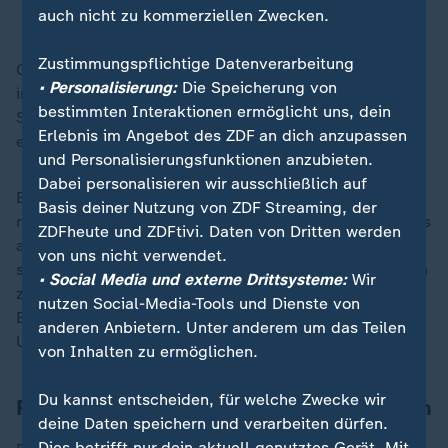
Wolodymyr Selenskyj, ukrainischer Präsident
auch nicht zu kommerziellen Zwecken.
Zustimmungspflichtige Datenverarbeitung
Geplant seien bis dahin vorbereitende Verhandlungen
• Personalisierung:
Die Speicherung von
in
Katar
, in der
Türkei
in diesem Sommer und im
bestimmten Interaktionen ermöglicht uns, dein
September in Kanada, sagte Selenskyj, der selbst
Erlebnis im Angebot des ZDF an dich anzupassen
einen Friedensplan vorgelegt hat.
und Personalisierungsfunktionen anzubieten.
Dabei personalisieren wir ausschließlich auf
Ein Kernpunkt darin ist der vollständige Abzug der
Basis deiner Nutzung von ZDF Streaming, der
russischen Truppen aus den Ukraine. Moskau hatte das
ZDFheute und ZDFtivi. Daten von Dritten werden
als realitätsfern zurückgewiesen. Russland hatte zwar
von uns nicht verwendet.
selbst immer wieder beteuert, bereit zu Verhandlungen
• Social Media und externe Drittsysteme:
Wir
zu sein - allerdings unter anderem unter der
nutzen Social-Media-Tools und Dienste von
Bedingung, dass Kiew Gebiete abtritt. Das lehnt die
anderen Anbietern. Unter anderem um das Teilen
Ukraine ab.
von Inhalten zu ermöglichen.
Du kannst entscheiden, für welche Zwecke wir
Russland will nicht an Gipfel teilnehmen
deine Daten speichern und verarbeiten dürfen.
Dies betrifft nur dein aktuell genutztes Gerät. Mit