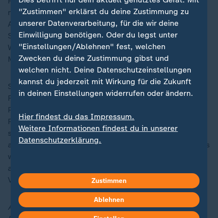
Russland werde an einem solchen Gipfel Selenskyjs
"Zustimmen" erklärst du deine Zustimmung zu
nicht teilnehmen, sagte der Chef des Auswärtigen
unserer Datenverarbeitung, für die wir deine
Ausschusses der russischen Staatsduma, Leonid
Einwilligung benötigen. Oder du legst unter
Sluzki. Er bezeichnete die ukrainische Führung als vom
"Einstellungen/Ablehnen" fest, welchen
Westen gesteuerte "Marionetten", von denen sich
Zwecken du deine Zustimmung gibst und
Moskau keine Bedingungen diktieren lasse.
welchen nicht. Deine Datenschutzeinstellungen
kannst du jederzeit mit Wirkung für die Zukunft
Sluzki betonte, dass eine Reihe von Staaten
in deinen Einstellungen widerrufen oder ändern.
Friedensinitiativen und Kremlchef
Wladimir Putin
einen
Plan vorgelegt haben. Er erinnerte zudem daran, dass
Hier findest du das Impressum.
Russland Selenskyj nach dem offiziellen Auslaufen
Weitere Informationen findest du in unserer
seiner Amtszeit inzwischen nicht mehr als Präsidenten
Datenschutzerklärung.
anerkenne. Selenskyj gilt aber wegen des Kriegsrechts
weiter als rechtmäßiger Staatschef. Russland erkennt
allerdings nur noch das Parlament und seinen
Vorsitzenden als legitim an.
Zustimmen
Ablehnen
Aktuelle Meldungen zu Russlands Angriff auf die