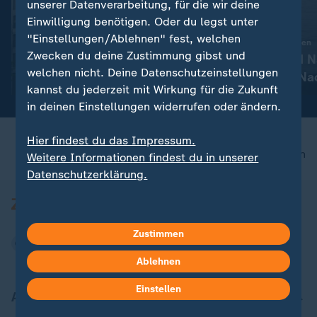
FAQ
unserer Datenverarbeitung, für die wir deine
Einwilligung benötigen. Oder du legst unter
:
Wahlkampf
Liveblog
Berlin streitet über
"Einstellungen/Ablehnen" fest, welchen
:
Aktuelle Entwicklungen
Enteignungen - wie
Zwecken du deine Zustimmung gibst und
Iran-Krieg und 
welchen nicht. Deine Datenschutzeinstellungen
realistisch ist das?
Konflikt: Alle N
mit Video
2:32
kannst du jederzeit mit Wirkung für die Zukunft
Liveblog
in deinen Einstellungen widerrufen oder ändern.
Hier findest du das Impressum.
nach oben
Weitere Informationen findest du in unserer
Datenschutzerklärung.
Zustimmen
Ablehnen
Einstellen
Aktuell bei ZDFheute