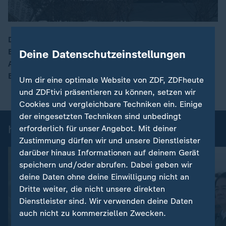
Der Onlinehändler Zalando will sein Logistikzentrum in
Erfurt bis Ende September schließen. Tausende
Deine Datenschutzeinstellungen
00:16
Arbeitsplätze fallen weg. Rund ein Sechstel der
Belegschaft ist betroffen.
Um dir eine optimale Website von ZDF, ZDFheute
und ZDFtivi präsentieren zu können, setzen wir
Cookies und vergleichbare Techniken ein. Einige
der eingesetzten Techniken sind unbedingt
heute 19:00 Uhr: Einzelbeiträge
erforderlich für unser Angebot. Mit deiner
Zustimmung dürfen wir und unsere Dienstleister
darüber hinaus Informationen auf deinem Gerät
speichern und/oder abrufen. Dabei geben wir
deine Daten ohne deine Einwilligung nicht an
Dritte weiter, die nicht unsere direkten
Dienstleister sind. Wir verwenden deine Daten
auch nicht zu kommerziellen Zwecken.