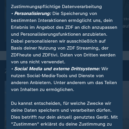
Zustimmungspflichtige Datenverarbeitung
:
Nachrichten | heute 19:00 Uhr
• Personalisierung:
Die Speicherung von
Trotz Krieg:
Nachrichten | heute 19
bestimmten Interaktionen ermöglicht uns, dein
Leihmutterschaft in der
Taiwan rüstet au
Erlebnis im Angebot des ZDF an dich anzupassen
Ukraine
und Personalisierungsfunktionen anzubieten.
Video
1:38
Video
1:45
Dabei personalisieren wir ausschließlich auf
Basis deiner Nutzung von ZDF Streaming, der
ZDFheute und ZDFtivi. Daten von Dritten werden
von uns nicht verwendet.
• Social Media und externe Drittsysteme:
Wir
Zuletzt auf ZDFheute veröffentlicht
nutzen Social-Media-Tools und Dienste von
anderen Anbietern. Unter anderem um das Teilen
von Inhalten zu ermöglichen.
Du kannst entscheiden, für welche Zwecke wir
deine Daten speichern und verarbeiten dürfen.
Dies betrifft nur dein aktuell genutztes Gerät. Mit
"Zustimmen" erklärst du deine Zustimmung zu