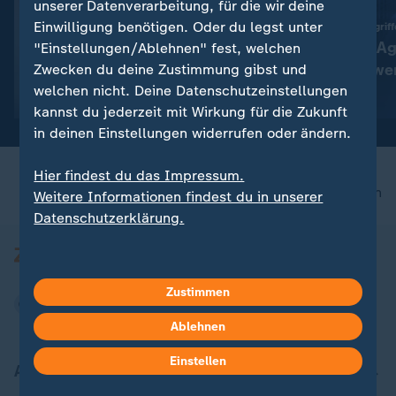
FAQ
unserer Datenverarbeitung, für die wir deine
Einwilligung benötigen. Oder du legst unter
Sorge vor Hackerangriff
Autonome KI-Ag
"Einstellungen/Ablehnen" fest, welchen
Bilderserie
reguliert und we
Zwecken du deine Zustimmung gibst und
:
Promi-News in Bildern
welchen nicht. Deine Datenschutzeinstellungen
Ralf Schumacher wird Opa
mit Video
0:26
kannst du jederzeit mit Wirkung für die Zukunft
in deinen Einstellungen widerrufen oder ändern.
Hier findest du das Impressum.
nach oben
Weitere Informationen findest du in unserer
Datenschutzerklärung.
Zustimmen
Ablehnen
Einstellen
Aktuell bei ZDFheute