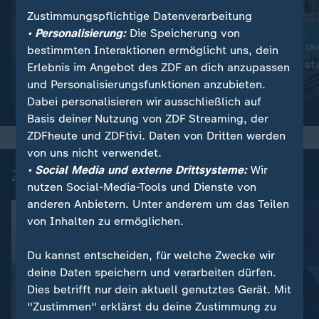
Zustimmungspflichtige Datenverarbeitung
:
Nachrichten | heute 19:00 Uhr
• Personalisierung:
Die Speicherung von
Trotz Krieg:
Nachrichten | heute 19
bestimmten Interaktionen ermöglicht uns, dein
Leihmutterschaft in der
Schwimmbad sta
Erlebnis im Angebot des ZDF an dich anzupassen
Ukraine
und Personalisierungsfunktionen anzubieten.
Video
1:38
Video
1:49
Dabei personalisieren wir ausschließlich auf
Basis deiner Nutzung von ZDF Streaming, der
ZDFheute und ZDFtivi. Daten von Dritten werden
von uns nicht verwendet.
• Social Media und externe Drittsysteme:
Wir
Zuletzt auf ZDFheute veröffentlicht
nutzen Social-Media-Tools und Dienste von
anderen Anbietern. Unter anderem um das Teilen
von Inhalten zu ermöglichen.
Du kannst entscheiden, für welche Zwecke wir
deine Daten speichern und verarbeiten dürfen.
Dies betrifft nur dein aktuell genutztes Gerät. Mit
"Zustimmen" erklärst du deine Zustimmung zu