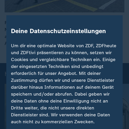
Russlands traditionelle Militärparade zum Sieg über
Nazi-Deutschland ist dieses Jahr deutlich kleiner
Deine Datenschutzeinstellungen
00:16
ausgefallen. Wohl auch weil der Kreml ukrainische
Angriffe befürchtet hatte.
Um dir eine optimale Website von ZDF, ZDFheute
und ZDFtivi präsentieren zu können, setzen wir
Cookies und vergleichbare Techniken ein. Einige
der eingesetzten Techniken sind unbedingt
heute 19:00 Uhr: Einzelbeiträge
erforderlich für unser Angebot. Mit deiner
Zustimmung dürfen wir und unsere Dienstleister
darüber hinaus Informationen auf deinem Gerät
speichern und/oder abrufen. Dabei geben wir
deine Daten ohne deine Einwilligung nicht an
Dritte weiter, die nicht unsere direkten
Dienstleister sind. Wir verwenden deine Daten
auch nicht zu kommerziellen Zwecken.