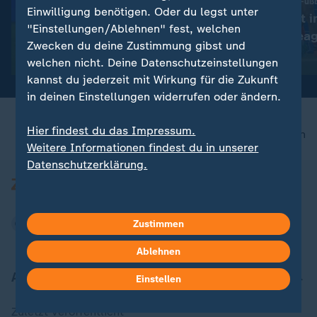
Sieg gegen Malmös Fußb
Einwilligung benötigen. Oder du legst unter
Frankfurt steht i
:
Nur Remis gegen Kaiserslautern
"Einstellungen/Ablehnen" fest, welchen
Champions-Leag
2. Bundesliga: Wolfsburg
Zwecken du deine Zustimmung gibst und
Runde
lässt zum Auftakt Punkte
mit Video
0:59
welchen nicht. Deine Datenschutzeinstellungen
liegen
kannst du jederzeit mit Wirkung für die Zukunft
in deinen Einstellungen widerrufen oder ändern.
Hier findest du das Impressum.
nach oben
Weitere Informationen findest du in unserer
Datenschutzerklärung.
Zustimmen
Ablehnen
Aktuell bei ZDFheute
Einstellen
Zuletzt veröffentlicht