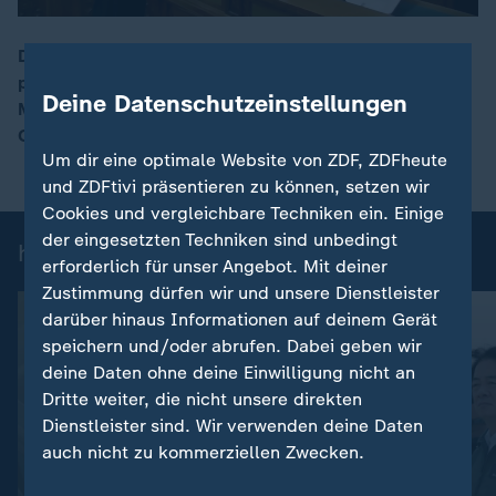
Das ungarische Parlament hat heute den
proeuropäischen Péter Magyar als neuen
00:16
Deine Datenschutzeinstellungen
Ministerpräsidenten gewählt. Damit ist die Regierung
Orbán nach 16 Jahren offiziell abgelöst.
Um dir eine optimale Website von ZDF, ZDFheute
und ZDFtivi präsentieren zu können, setzen wir
Cookies und vergleichbare Techniken ein. Einige
der eingesetzten Techniken sind unbedingt
heute 19:00 Uhr: Einzelbeiträge
erforderlich für unser Angebot. Mit deiner
Zustimmung dürfen wir und unsere Dienstleister
darüber hinaus Informationen auf deinem Gerät
speichern und/oder abrufen. Dabei geben wir
deine Daten ohne deine Einwilligung nicht an
Dritte weiter, die nicht unsere direkten
Dienstleister sind. Wir verwenden deine Daten
auch nicht zu kommerziellen Zwecken.