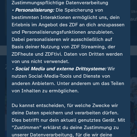
Zustimmungspflichtige Datenverarbeitung
:
Nachrichten | heute 19:00 Uhr
• Personalisierung:
Die Speicherung von
Trotz Krieg:
Nachrichten | heute 19
bestimmten Interaktionen ermöglicht uns, dein
Leihmutterschaft in der
Taiwan rüstet au
Erlebnis im Angebot des ZDF an dich anzupassen
Ukraine
Video
1:38
Video
1:45
und Personalisierungsfunktionen anzubieten.
Dabei personalisieren wir ausschließlich auf
Basis deiner Nutzung von ZDF Streaming, der
ZDFheute und ZDFtivi. Daten von Dritten werden
von uns nicht verwendet.
Zuletzt auf ZDFheute veröffentlicht
• Social Media und externe Drittsysteme:
Wir
nutzen Social-Media-Tools und Dienste von
anderen Anbietern. Unter anderem um das Teilen
von Inhalten zu ermöglichen.
Du kannst entscheiden, für welche Zwecke wir
deine Daten speichern und verarbeiten dürfen.
Dies betrifft nur dein aktuell genutztes Gerät. Mit
"Zustimmen" erklärst du deine Zustimmung zu
unserer Datenverarbeitung, für die wir deine