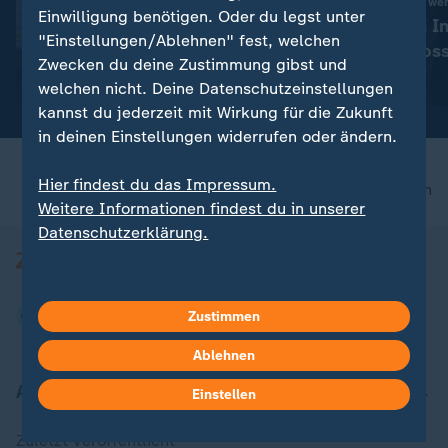
Fußball-Weltverband weh
Liveblog
Einwilligung benötigen. Oder du legst unter
Trotz Kritik an I
:
Aktuelle Entwicklungen
"Einstellungen/Ablehnen" fest, welchen
FIFA "entschlos
Iran-Krieg und Nahost-
Zwecken du deine Zustimmung gibst und
je"
Konflikt: Alle Nachrichten im
mit Video
1:11
welchen nicht. Deine Datenschutzeinstellungen
Liveblog
kannst du jederzeit mit Wirkung für die Zukunft
in deinen Einstellungen widerrufen oder ändern.
Hier findest du das Impressum.
nach oben
Weitere Informationen findest du in unserer
Datenschutzerklärung.
Zustimmen
Ablehnen
Aktuell bei ZDFheute
Einstellen
Zuletzt veröffentlicht