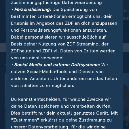
Zustimmungspflichtige Datenverarbeitung
:
Nachrichten | heute 19:00 Uhr
• Personalisierung:
Die Speicherung von
Trotz Krieg:
Nachrichten | heute 19
bestimmten Interaktionen ermöglicht uns, dein
Leihmutterschaft in der
Taiwan rüstet au
Erlebnis im Angebot des ZDF an dich anzupassen
Ukraine
Video
1:38
Video
1:45
und Personalisierungsfunktionen anzubieten.
Dabei personalisieren wir ausschließlich auf
Basis deiner Nutzung von ZDF Streaming, der
ZDFheute und ZDFtivi. Daten von Dritten werden
von uns nicht verwendet.
Zuletzt auf ZDFheute veröffentlicht
• Social Media und externe Drittsysteme:
Wir
nutzen Social-Media-Tools und Dienste von
anderen Anbietern. Unter anderem um das Teilen
von Inhalten zu ermöglichen.
Du kannst entscheiden, für welche Zwecke wir
deine Daten speichern und verarbeiten dürfen.
Dies betrifft nur dein aktuell genutztes Gerät. Mit
"Zustimmen" erklärst du deine Zustimmung zu
unserer Datenverarbeitung, für die wir deine