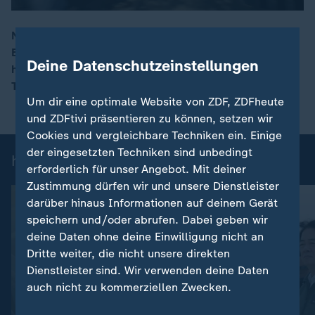
Nach dem Einbruch in eine Gelsenkirchener Sparkasse
Ende des vergangenen Jahres fordern mehrere
00:16
Deine Datenschutzeinstellungen
hundert Betroffene auf einer Protestaktion mehr
Transparenz.
Um dir eine optimale Website von ZDF, ZDFheute
und ZDFtivi präsentieren zu können, setzen wir
Cookies und vergleichbare Techniken ein. Einige
der eingesetzten Techniken sind unbedingt
heute 19:00 Uhr: Einzelbeiträge
erforderlich für unser Angebot. Mit deiner
Zustimmung dürfen wir und unsere Dienstleister
darüber hinaus Informationen auf deinem Gerät
speichern und/oder abrufen. Dabei geben wir
deine Daten ohne deine Einwilligung nicht an
Dritte weiter, die nicht unsere direkten
Dienstleister sind. Wir verwenden deine Daten
auch nicht zu kommerziellen Zwecken.