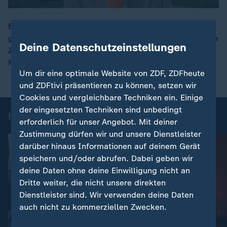
Bei den deutsch-italienischen Regierungsberatungen
geht es neben Wirtschaftsthemen auch um eine engere
00:16
Deine Datenschutzeinstellungen
Zusammenarbeit in Verteidigungs- und
Migrationsfragen. Diana Zimmermann berichtet.
Um dir eine optimale Website von ZDF, ZDFheute
und ZDFtivi präsentieren zu können, setzen wir
Cookies und vergleichbare Techniken ein. Einige
der eingesetzten Techniken sind unbedingt
heute-Nachrichten: Einzelbeiträge
erforderlich für unser Angebot. Mit deiner
Zustimmung dürfen wir und unsere Dienstleister
darüber hinaus Informationen auf deinem Gerät
speichern und/oder abrufen. Dabei geben wir
deine Daten ohne deine Einwilligung nicht an
Dritte weiter, die nicht unsere direkten
Dienstleister sind. Wir verwenden deine Daten
auch nicht zu kommerziellen Zwecken.