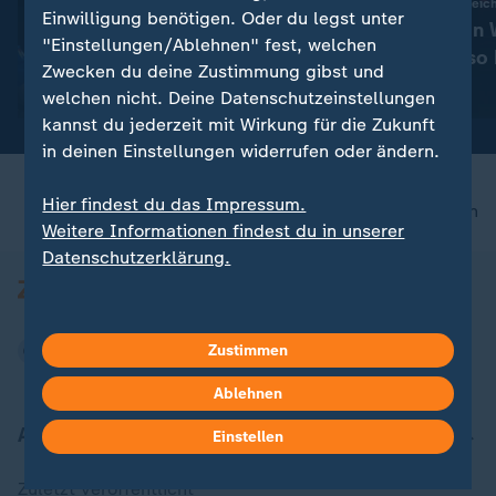
:
Déja-vu in Paris
Seit Beginn der Aufzei
Einwilligung benötigen. Oder du legst unter
Deutschlands
Hitzerekorde in
"Einstellungen/Ablehnen" fest, welchen
Medaillenhoffnungen bei der
Juni und Juli so 
Zwecken du deine Zustimmung gibst und
Schwimm-EM
mit Video
1:27
mit Video
0:44
welchen nicht. Deine Datenschutzeinstellungen
kannst du jederzeit mit Wirkung für die Zukunft
in deinen Einstellungen widerrufen oder ändern.
Hier findest du das Impressum.
nach oben
Weitere Informationen findest du in unserer
Datenschutzerklärung.
Zustimmen
Ablehnen
Aktuell bei ZDFheute
Einstellen
Zuletzt veröffentlicht