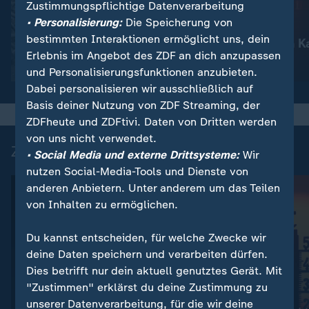
Zustimmungspflichtige Datenverarbeitung
:
Nachrichten | heute
• Personalisierung:
Die Speicherung von
Schwere russische
:
Nachrichten | heute
bestimmten Interaktionen ermöglicht uns, dein
Luftangriffe
Waldbrände in K
Erlebnis im Angebot des ZDF an dich anzupassen
Video
1:51
Video
1:18
und Personalisierungsfunktionen anzubieten.
Dabei personalisieren wir ausschließlich auf
Basis deiner Nutzung von ZDF Streaming, der
ZDFheute und ZDFtivi. Daten von Dritten werden
von uns nicht verwendet.
Zuletzt auf ZDFheute veröffentlicht
• Social Media und externe Drittsysteme:
Wir
nutzen Social-Media-Tools und Dienste von
anderen Anbietern. Unter anderem um das Teilen
von Inhalten zu ermöglichen.
Du kannst entscheiden, für welche Zwecke wir
deine Daten speichern und verarbeiten dürfen.
Dies betrifft nur dein aktuell genutztes Gerät. Mit
"Zustimmen" erklärst du deine Zustimmung zu
unserer Datenverarbeitung, für die wir deine