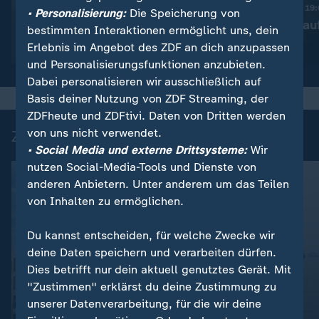
Trotz Krieg:
Nachrichten | heute 19
• Personalisierung:
Die Speicherung von
Leihmutterschaft in der
Taiwan rüstet au
bestimmten Interaktionen ermöglicht uns, dein
Ukraine
Erlebnis im Angebot des ZDF an dich anzupassen
Video
1:38
Video
1:45
und Personalisierungsfunktionen anzubieten.
Dabei personalisieren wir ausschließlich auf
Basis deiner Nutzung von ZDF Streaming, der
ZDFheute und ZDFtivi. Daten von Dritten werden
von uns nicht verwendet.
Zuletzt auf ZDFheute veröffentlicht
• Social Media und externe Drittsysteme:
Wir
nutzen Social-Media-Tools und Dienste von
anderen Anbietern. Unter anderem um das Teilen
von Inhalten zu ermöglichen.
Du kannst entscheiden, für welche Zwecke wir
deine Daten speichern und verarbeiten dürfen.
Dies betrifft nur dein aktuell genutztes Gerät. Mit
FAQ
"Zustimmen" erklärst du deine Zustimmung zu
:
Wahlkampf
unserer Datenverarbeitung, für die wir deine
Liveblog
Berlin streitet über