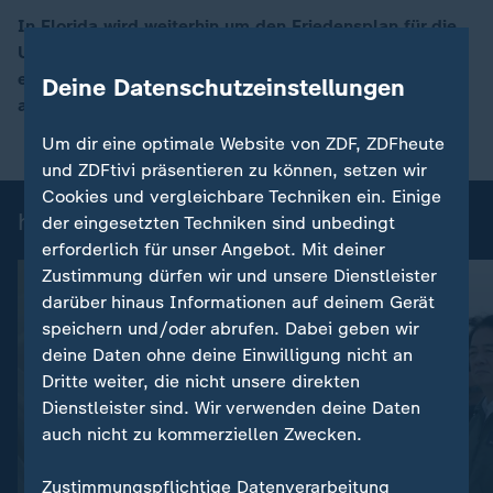
In Florida wird weiterhin um den Friedensplan für die
Ukraine gerungen. Was ist von dem Gespräch zu
00:17
erwarten? ZDF-Korrespondent Elmar Theveßen
Deine Datenschutzeinstellungen
analysiert.
Um dir eine optimale Website von ZDF, ZDFheute
und ZDFtivi präsentieren zu können, setzen wir
Cookies und vergleichbare Techniken ein. Einige
heute 19:00 Uhr: Einzelbeiträge
der eingesetzten Techniken sind unbedingt
erforderlich für unser Angebot. Mit deiner
Zustimmung dürfen wir und unsere Dienstleister
darüber hinaus Informationen auf deinem Gerät
speichern und/oder abrufen. Dabei geben wir
deine Daten ohne deine Einwilligung nicht an
Dritte weiter, die nicht unsere direkten
Dienstleister sind. Wir verwenden deine Daten
auch nicht zu kommerziellen Zwecken.
:
Nachrichten | heute 19:00 Uhr
Zustimmungspflichtige Datenverarbeitung