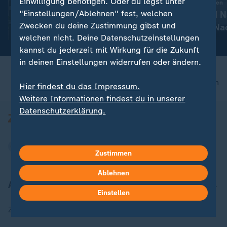
Einwilligung benötigen. Oder du legst unter
:
Aktuelle Entwicklungen
Enteignungen - wie
"Einstellungen/Ablehnen" fest, welchen
Iran-Krieg und 
realistisch ist das?
Zwecken du deine Zustimmung gibst und
Konflikt: Alle N
mit Video
2:32
welchen nicht. Deine Datenschutzeinstellungen
Liveblog
kannst du jederzeit mit Wirkung für die Zukunft
in deinen Einstellungen widerrufen oder ändern.
nach oben
Hier findest du das Impressum.
Weitere Informationen findest du in unserer
Datenschutzerklärung.
Zustimmen
Ablehnen
Aktuell bei ZDFheute
Einstellen
Zuletzt veröffentlicht