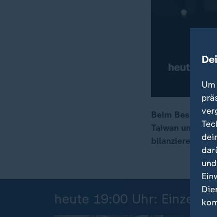
De
Um 
prä
ver
Beim Besuch von
Tec
Taiwan und Iran
00:17
02:48
dei
bilanzieren die 
dar
und
Ein
Die
heute 19:00 Uhr: Einzelbei
kom