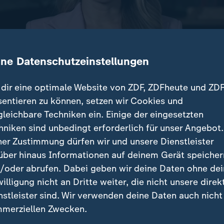
ine Datenschutzeinstellungen
dir eine optimale Website von ZDF, ZDFheute und ZDF
sentieren zu können, setzen wir Cookies und
gleichbare Techniken ein. Einige der eingesetzten
 US-Präsident Trump in China ging es um Wirtschaft
hniken sind unbedingt erforderlich für unser Angebot.
. Die ZDF-Korrespondenten Elisabeth Schmidt und El
ner Zustimmung dürfen wir und unsere Dienstleister
Ergebnisse.
über hinaus Informationen auf deinem Gerät speicher
/oder abrufen. Dabei geben wir deine Daten ohne de
willigung nicht an Dritte weiter, die nicht unsere direk
nstleister sind. Wir verwenden deine Daten auch nicht
träge
merziellen Zwecken.