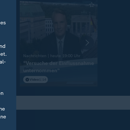
des
und
et.
:
Nachrichten | heute 19:00 Uhr
Nachrichten 
al-
on
"Versuche der Einflussnahme
Sprengst
unternommen"
Flughafen
Video
1:14
Video
1:46
en
ne
ine