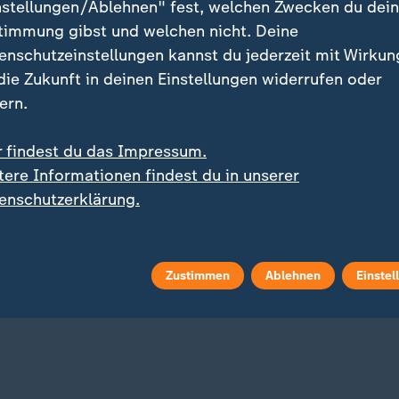
nstellungen/Ablehnen" fest, welchen Zwecken du dei
timmung gibst und welchen nicht. Deine
enschutzeinstellungen kannst du jederzeit mit Wirkun
 die Zukunft in deinen Einstellungen widerrufen oder
ern.
r findest du das Impressum.
tere Informationen findest du in unserer
:
Appell an Regierung
og
enschutzerklärung.
Hitze: Verbände fordern
:
nd greift die Ukraine an
Gipfel und
elles zum Krieg in der
Grundgesetzänderung
ine
mit Video
0:25
Zustimmen
Ablehnen
Einstel