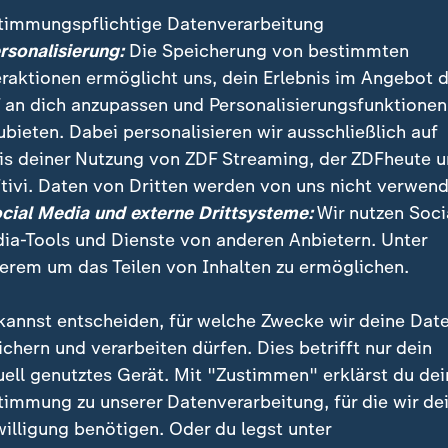
timmungspflichtige Datenverarbeitung
ersonalisierung:
Die Speicherung von bestimmten
eraktionen ermöglicht uns, dein Erlebnis im Angebot 
 an dich anzupassen und Personalisierungsfunktionen
ubieten. Dabei personalisieren wir ausschließlich auf
is deiner Nutzung von ZDF Streaming, der ZDFheute 
tivi. Daten von Dritten werden von uns nicht verwend
:
:
ichten | heute 19:00 Uhr
Nachrichten | heute 19:00 Uhr
ocial Media und externe Drittsysteme:
Wir nutzen Soci
strafen für
Russische Desinformati
ia-Tools und Dienste von anderen Anbietern. Unter
tsextreme Terrorgruppe
vor Landtagswahlen
erem um das Teilen von Inhalten zu ermöglichen.
deo
1:42
Video
2:03
kannst entscheiden, für welche Zwecke wir deine Dat
ichern und verarbeiten dürfen. Dies betrifft nur dein
uell genutztes Gerät. Mit "Zustimmen" erklärst du dei
timmung zu unserer Datenverarbeitung, für die wir de
fentlicht
willigung benötigen. Oder du legst unter