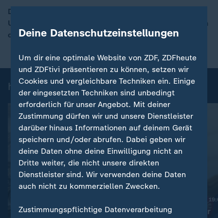
Die EU hat sich geeinigt, das Zollabkommen mit den
USA steht. ZDF-Korrespondent Ulf Röller berichtet von
00:17
Deine Datenschutzeinstellungen
den Verhandlungen in Straßburg.
Um dir eine optimale Website von ZDF, ZDFheute
und ZDFtivi präsentieren zu können, setzen wir
Cookies und vergleichbare Techniken ein. Einige
heute 19:00 Uhr: Einzelbeiträge
der eingesetzten Techniken sind unbedingt
erforderlich für unser Angebot. Mit deiner
Zustimmung dürfen wir und unsere Dienstleister
darüber hinaus Informationen auf deinem Gerät
speichern und/oder abrufen. Dabei geben wir
deine Daten ohne deine Einwilligung nicht an
Dritte weiter, die nicht unsere direkten
Dienstleister sind. Wir verwenden deine Daten
auch nicht zu kommerziellen Zwecken.
Nachrichten | heute 19
Zustimmungspflichtige Datenverarbeitung
Haftstrafen für
:
Nachrichten | heute 19:00 Uhr