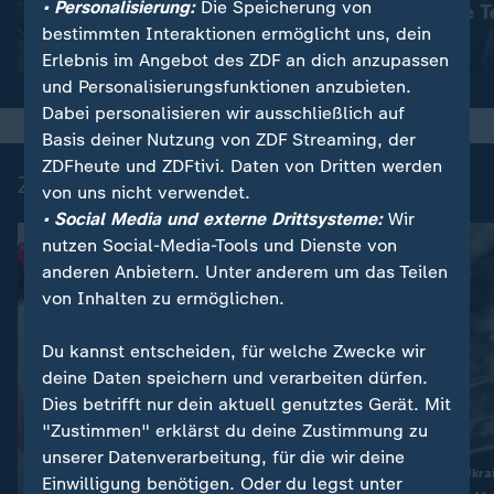
• Personalisierung:
Die Speicherung von
Viele Tote in der Ukraine
rechtsextreme T
bestimmten Interaktionen ermöglicht uns, dein
Video
1:42
Video
1:42
Erlebnis im Angebot des ZDF an dich anzupassen
und Personalisierungsfunktionen anzubieten.
Dabei personalisieren wir ausschließlich auf
Basis deiner Nutzung von ZDF Streaming, der
ZDFheute und ZDFtivi. Daten von Dritten werden
Zuletzt auf ZDFheute veröffentlicht
von uns nicht verwendet.
• Social Media und externe Drittsysteme:
Wir
nutzen Social-Media-Tools und Dienste von
anderen Anbietern. Unter anderem um das Teilen
von Inhalten zu ermöglichen.
Du kannst entscheiden, für welche Zwecke wir
deine Daten speichern und verarbeiten dürfen.
Dies betrifft nur dein aktuell genutztes Gerät. Mit
"Zustimmen" erklärst du deine Zustimmung zu
Liveblog
unserer Datenverarbeitung, für die wir deine
:
Schweizerin macht Schluss
Russland greift die Ukra
Einwilligung benötigen. Oder du legst unter