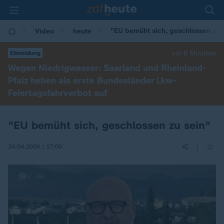
"EU bemüht sich, geschlossen zu 
Video
heute
vor 6 Minuten
Eilmeldung
Wegen Niedrigwasser: Saarland und Rheinland-
Pfalz heben als erste Bundesländer Lkw-
Feiertagsfahrverbot auf
"EU bemüht sich, geschlossen zu sein"
|
24.04.2026 | 17:00