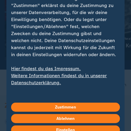
"Zustimmen" erklärst du deine Zustimmung zu
unserer Datenverarbeitung, für die wir deine
Einwilligung benötigen. Oder du legst unter
"Einstellungen/Ablehnen" fest, welchen
Eilmeldung
Liveblog
Zwecken du deine Zustimmung gibst und
:
Niedrigwasser und Hitze
Russland greift die Ukra
welchen nicht. Deine Datenschutzeinstellungen
Erste Länder heben Lkw-
Aktuelles zum Kr
kannst du jederzeit mit Wirkung für die Zukunft
Feiertagsfahrverbot auf
Ukraine
in deinen Einstellungen widerrufen oder ändern.
Hier findest du das Impressum.
Weitere Informationen findest du in unserer
Datenschutzerklärung.
nach oben
Zustimmen
Ablehnen
Einstellen