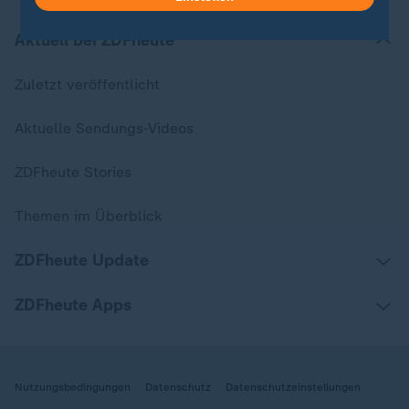
Aktuell bei ZDFheute
Zuletzt veröffentlicht
Aktuelle Sendungs-Videos
ZDFheute Stories
Themen im Überblick
ZDFheute Update
ZDFheute Apps
Nutzungsbedingungen
Datenschutz
Datenschutzeinstellungen