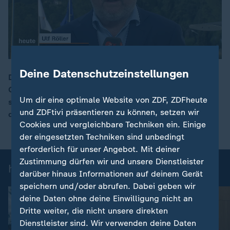
Deine Datenschutzeinstellungen
Die Europäer drängen darauf, in Iran und der
Golfregion so schnell wie möglich für Stabilität zu
00:16
Um dir eine optimale Website von ZDF, ZDFheute
sorgen. ZDF-Korrespondent Ulf Röller berichtet von
und ZDFtivi präsentieren zu können, setzen wir
den Beratungen auf Zypern.
Cookies und vergleichbare Techniken ein. Einige
der eingesetzten Techniken sind unbedingt
erforderlich für unser Angebot. Mit deiner
Zustimmung dürfen wir und unsere Dienstleister
heute-Nachrichten: Einzelbeiträge
darüber hinaus Informationen auf deinem Gerät
speichern und/oder abrufen. Dabei geben wir
deine Daten ohne deine Einwilligung nicht an
Dritte weiter, die nicht unsere direkten
Dienstleister sind. Wir verwenden deine Daten