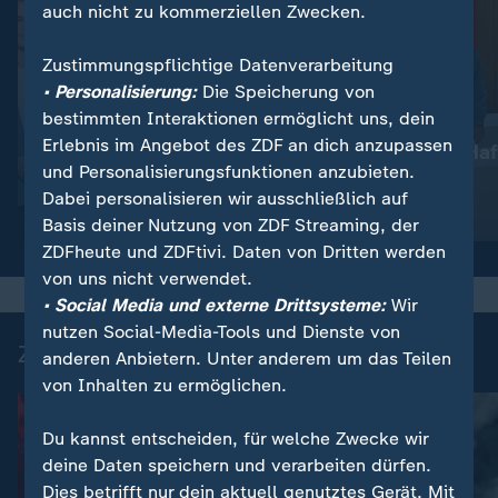
auch nicht zu kommerziellen Zwecken.
Zustimmungspflichtige Datenverarbeitung
• Personalisierung:
Die Speicherung von
bestimmten Interaktionen ermöglicht uns, dein
:
Nachrichten | heute
Erlebnis im Angebot des ZDF an dich anzupassen
Lebenslange Haf
:
Wetter
und Personalisierungsfunktionen anzubieten.
So wird das Wetter
Anschlag
Dabei personalisieren wir ausschließlich auf
Video
1:17
Video
1:33
Basis deiner Nutzung von ZDF Streaming, der
ZDFheute und ZDFtivi. Daten von Dritten werden
von uns nicht verwendet.
• Social Media und externe Drittsysteme:
Wir
nutzen Social-Media-Tools und Dienste von
Zuletzt auf ZDFheute veröffentlicht
anderen Anbietern. Unter anderem um das Teilen
von Inhalten zu ermöglichen.
Du kannst entscheiden, für welche Zwecke wir
deine Daten speichern und verarbeiten dürfen.
Dies betrifft nur dein aktuell genutztes Gerät. Mit