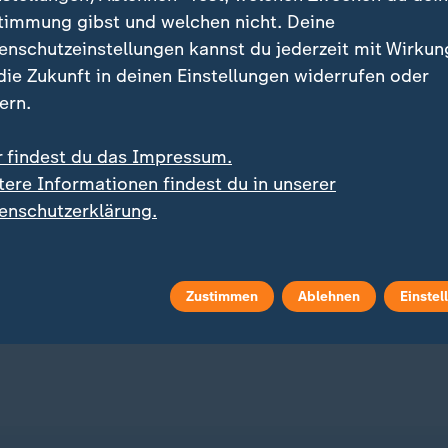
timmung gibst und welchen nicht. Deine
enschutzeinstellungen kannst du jederzeit mit Wirkun
 die Zukunft in deinen Einstellungen widerrufen oder
ern.
r findest du das Impressum.
:
Vereinbarung zu neuer Schifffahrtsroute
Liveblog
tere Informationen findest du in unserer
: Einigung mit Oman zu
:
Russland greift die Ukraine an
enschutzerklärung.
ße von Hormus steht
Aktuelles zum Krieg in d
 bevor
Ukraine
 Video
2:50
Zustimmen
Ablehnen
Einstel