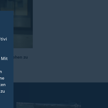
tivi
r Fernsehen zu
 Mit
en.
n
ine
ten
 zu