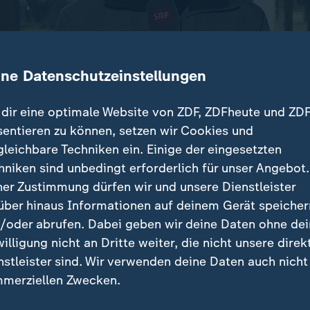
ine Datenschutzeinstellungen
dir eine optimale Website von ZDF, ZDFheute und ZDF
sentieren zu können, setzen wir Cookies und
gleichbare Techniken ein. Einige der eingesetzten
 Brandes ist noch unklar. Rolf Dietrich vom Schweize
hniken sind unbedingt erforderlich für unser Angebot.
chten und Dorothea Dörner in Zürich zu den Verletzt
ner Zustimmung dürfen wir und unsere Dienstleister
über hinaus Informationen auf deinem Gerät speicher
/oder abrufen. Dabei geben wir deine Daten ohne de
willigung nicht an Dritte weiter, die nicht unsere direk
nstleister sind. Wir verwenden deine Daten auch nicht
träge
merziellen Zwecken.