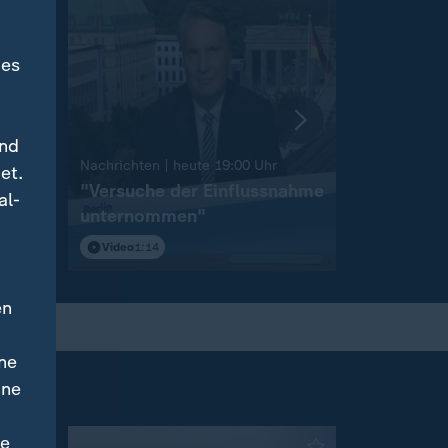
des
und
:
Nachrichten | heute 19:00 Uhr
Nachrichten 
et.
on
"Versuche der Einflussnahme
Sprengst
al-
unternommen"
Flughafen
Video
1:14
Video
1:46
en
ne
ine
ne