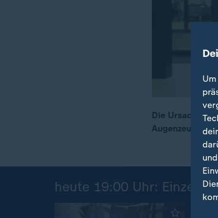
De
Um 
prä
ver
Die Ursache des
Tec
Augenzeugenberi
dei
00:17
02:25
dar
und
Ein
Die
heute 19:00 Uhr: Einzelbei
kom