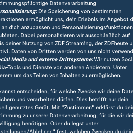
timmungspflichtige Datenverarbeitung
ersonalisierung:
Die Speicherung von bestimmten
eraktionen ermöglicht uns, dein Erlebnis im Angebot 
 an dich anzupassen und Personalisierungsfunktionen
ubieten. Dabei personalisieren wir ausschließlich auf
is deiner Nutzung von ZDF Streaming, der ZDFheute 
:
:
ichten | heute 19:00 Uhr
Nachrichten | heute 19:00 Uhr
tivi. Daten von Dritten werden von uns nicht verwend
strafen für
Russische Desinformati
ocial Media und externe Drittsysteme:
Wir nutzen Soci
tsextreme Terrorgruppe
vor Landtagswahlen
ia-Tools und Dienste von anderen Anbietern. Unter
deo
1:42
Video
2:03
erem um das Teilen von Inhalten zu ermöglichen.
kannst entscheiden, für welche Zwecke wir deine Dat
ichern und verarbeiten dürfen. Dies betrifft nur dein
uell genutztes Gerät. Mit "Zustimmen" erklärst du dei
fentlicht
timmung zu unserer Datenverarbeitung, für die wir de
willigung benötigen. Oder du legst unter
nstellungen/Ablehnen" fest, welchen Zwecken du dei