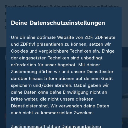
Russlands Präsident Putin spricht über ein mögliches
Ende des Ukraine-Kriegs und schlägt Altkanzler
00:17
Schröder als Vermittler vor. ZDF-Korrespondent Armin
Deine Datenschutzeinstellungen
Coerper mit einer Einordnung.
Um dir eine optimale Website von ZDF, ZDFheute
und ZDFtivi präsentieren zu können, setzen wir
Cookies und vergleichbare Techniken ein. Einige
heute 19:00 Uhr: Einzelbeiträge
der eingesetzten Techniken sind unbedingt
erforderlich für unser Angebot. Mit deiner
Zustimmung dürfen wir und unsere Dienstleister
darüber hinaus Informationen auf deinem Gerät
speichern und/oder abrufen. Dabei geben wir
deine Daten ohne deine Einwilligung nicht an
Dritte weiter, die nicht unsere direkten
Dienstleister sind. Wir verwenden deine Daten
auch nicht zu kommerziellen Zwecken.
:
Nachrichten | heute 19:00 Uhr
Zustimmungspflichtige Datenverarbeitung