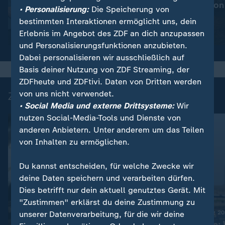
Mehr Prävention
:
Wetter
• Personalisierung:
Die Speicherung von
So wird das Wetter
Waldbrände
bestimmten Interaktionen ermöglicht uns, dein
Erlebnis im Angebot des ZDF an dich anzupassen
Video
1:20
Video
1:32
und Personalisierungsfunktionen anzubieten.
Dabei personalisieren wir ausschließlich auf
Basis deiner Nutzung von ZDF Streaming, der
ZDFheute und ZDFtivi. Daten von Dritten werden
von uns nicht verwendet.
Zuletzt auf ZDFheute veröffentlicht
• Social Media und externe Drittsysteme:
Wir
nutzen Social-Media-Tools und Dienste von
anderen Anbietern. Unter anderem um das Teilen
von Inhalten zu ermöglichen.
Du kannst entscheiden, für welche Zwecke wir
deine Daten speichern und verarbeiten dürfen.
Dies betrifft nur dein aktuell genutztes Gerät. Mit
"Zustimmen" erklärst du deine Zustimmung zu
DLRG Zwischenbilanz 2
unserer Datenverarbeitung, für die wir deine
Liveblog
Mehr Badetote: 