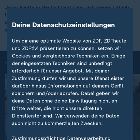
Jeder Fünfte in Deutschland kann sich keinen Urlaub
leisten, so aktuelle Zahlen des Statistischen
00:16
Bundesamts. ZDF-Börsenexperte Frank Bethmann
Deine Datenschutzeinstellungen
erläutert, wer am häufigsten betroffen ist.
Um dir eine optimale Website von ZDF, ZDFheute
und ZDFtivi präsentieren zu können, setzen wir
Cookies und vergleichbare Techniken ein. Einige
heute-Nachrichten: Einzelbeiträge
der eingesetzten Techniken sind unbedingt
erforderlich für unser Angebot. Mit deiner
Zustimmung dürfen wir und unsere Dienstleister
darüber hinaus Informationen auf deinem Gerät
speichern und/oder abrufen. Dabei geben wir
deine Daten ohne deine Einwilligung nicht an
Dritte weiter, die nicht unsere direkten
Dienstleister sind. Wir verwenden deine Daten
auch nicht zu kommerziellen Zwecken.
:
Nachrichten | heute
Zustimmungspflichtige Datenverarbeitung