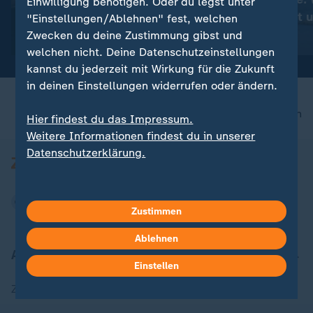
Einwilligung benötigen. Oder du legst unter
:
Russland greift die Ukraine an
Gründe es gibt 
"Einstellungen/Ablehnen" fest, welchen
Aktuelles zum Krieg in der
helfen soll
Zwecken du deine Zustimmung gibst und
Ukraine
mit Video
2:45
welchen nicht. Deine Datenschutzeinstellungen
kannst du jederzeit mit Wirkung für die Zukunft
in deinen Einstellungen widerrufen oder ändern.
nach oben
Hier findest du das Impressum.
Weitere Informationen findest du in unserer
Datenschutzerklärung.
Zustimmen
Ablehnen
Aktuell bei ZDFheute
Einstellen
Zuletzt veröffentlicht