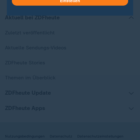
Einstellen
Aktuell bei ZDFheute
Zuletzt veröffentlicht
Aktuelle Sendungs-Videos
ZDFheute Stories
Themen im Überblick
ZDFheute Update
ZDFheute Apps
Nutzungsbedingungen
Datenschutz
Datenschutzeinstellungen