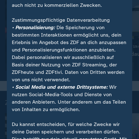
auch nicht zu kommerziellen Zwecken.
Zustimmungspflichtige Datenverarbeitung
• Personalisierung:
Die Speicherung von
bestimmten Interaktionen ermöglicht uns, dein
:
Nachrichten | heute 19:00 Uhr
Erlebnis im Angebot des ZDF an dich anzupassen
Diskussion um bessere
Nachrichten | heute 19
und Personalisierungsfunktionen anzubieten.
Drohnenabwehr
Ermittlungen da
Dabei personalisieren wir ausschließlich auf
Video
1:53
Video
1:37
Basis deiner Nutzung von ZDF Streaming, der
ZDFheute und ZDFtivi. Daten von Dritten werden
von uns nicht verwendet.
• Social Media und externe Drittsysteme:
Wir
nutzen Social-Media-Tools und Dienste von
Zuletzt auf ZDFheute veröffentlicht
anderen Anbietern. Unter anderem um das Teilen
von Inhalten zu ermöglichen.
Du kannst entscheiden, für welche Zwecke wir
deine Daten speichern und verarbeiten dürfen.