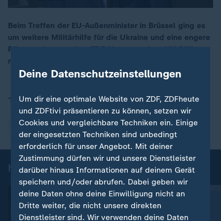
Beim Treffen der EU-Außenminister in Brüssel ging es
um weitere Militärhilfe für die Ukraine und eine engere
00:17
Rüstungskooperation. ZDF-Korrespondent Ulf Röller
mit einer Einordnung vor Ort.
Deine Datenschutzeinstellungen
Um dir eine optimale Website von ZDF, ZDFheute
Thema
und ZDFtivi präsentieren zu können, setzen wir
Cookies und vergleichbare Techniken ein. Einige
Ukraine
der eingesetzten Techniken sind unbedingt
erforderlich für unser Angebot. Mit deiner
Zustimmung dürfen wir und unsere Dienstleister
heute 19:00 Uhr: Einzelbeiträge
darüber hinaus Informationen auf deinem Gerät
speichern und/oder abrufen. Dabei geben wir
deine Daten ohne deine Einwilligung nicht an
Dritte weiter, die nicht unsere direkten
Dienstleister sind. Wir verwenden deine Daten