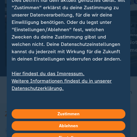
Dies betrifft nur dein aktuell genutztes Gerät. Mit
"Zustimmen" erklärst du deine Zustimmung zu
unserer Datenverarbeitung, für die wir deine
Einwilligung benötigen. Oder du legst unter
Interview
"Einstellungen/Ablehnen" fest, welchen
:
Zwischen Trümmern und Machtkampf
Humanitäre Hilfe in Ven
Zwecken du deine Zustimmung gibst und
Wie es in Venezuela nach den
Helferin: Die Not
welchen nicht. Deine Datenschutzeinstellungen
Erdbeben weitergeht
über die Trümme
kannst du jederzeit mit Wirkung für die Zukunft
in deinen Einstellungen widerrufen oder ändern.
mit Video
2:13
mit Video
2:13
Hier findest du das Impressum.
Weitere Informationen findest du in unserer
Datenschutzerklärung.
nach oben
Zustimmen
Ablehnen