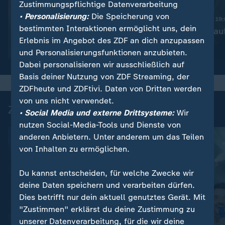
Zustimmungspflichtige Datenverarbeitung
:
Nachrichten | heute 19:00 Uhr
• Personalisierung:
Die Speicherung von
Trotz Krieg:
Nachrichten | heute 19
bestimmten Interaktionen ermöglicht uns, dein
Leihmutterschaft in der
Taiwan rüstet au
Erlebnis im Angebot des ZDF an dich anzupassen
Ukraine
Video
1:38
Video
1:45
und Personalisierungsfunktionen anzubieten.
Dabei personalisieren wir ausschließlich auf
Basis deiner Nutzung von ZDF Streaming, der
ZDFheute und ZDFtivi. Daten von Dritten werden
von uns nicht verwendet.
Zuletzt auf ZDFheute veröffentlicht
• Social Media und externe Drittsysteme:
Wir
nutzen Social-Media-Tools und Dienste von
anderen Anbietern. Unter anderem um das Teilen
von Inhalten zu ermöglichen.
Du kannst entscheiden, für welche Zwecke wir
deine Daten speichern und verarbeiten dürfen.
Dies betrifft nur dein aktuell genutztes Gerät. Mit
"Zustimmen" erklärst du deine Zustimmung zu
unserer Datenverarbeitung, für die wir deine