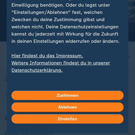
:
BBC-Interview mit Sohn Hunter
TV-Programm am Sonnt
Einwilligung benötigen. Oder du legst unter
Krebserkrankung von Joe
Kein Fernsehgar
"Einstellungen/Ablehnen" fest, welchen
Biden hat sich ausgebreitet
mit Giovanni Zar
Zwecken du deine Zustimmung gibst und
hat
mit Video
0:20
mit Video
0:38
welchen nicht. Deine Datenschutzeinstellungen
kannst du jederzeit mit Wirkung für die Zukunft
in deinen Einstellungen widerrufen oder ändern.
Hier findest du das Impressum.
nach oben
Weitere Informationen findest du in unserer
Datenschutzerklärung.
Zustimmen
Ablehnen
Aktuell bei ZDFheute
Einstellen
Zuletzt veröffentlicht