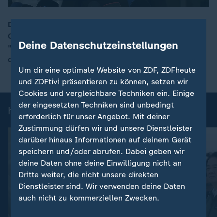
Das Regierungskabinett hat sich auf eine Reform des
Gebäudeenergiegesetzes geeinigt. Das
00:17
Deine Datenschutzeinstellungen
"Gebäudemodernisierungsgesetz" soll unter anderem
die Regeln für den Einbau von Heizungen lockern.
Um dir eine optimale Website von ZDF, ZDFheute
und ZDFtivi präsentieren zu können, setzen wir
Cookies und vergleichbare Techniken ein. Einige
der eingesetzten Techniken sind unbedingt
heute 19:00 Uhr: Einzelbeiträge
erforderlich für unser Angebot. Mit deiner
Zustimmung dürfen wir und unsere Dienstleister
darüber hinaus Informationen auf deinem Gerät
speichern und/oder abrufen. Dabei geben wir
deine Daten ohne deine Einwilligung nicht an
Dritte weiter, die nicht unsere direkten
Dienstleister sind. Wir verwenden deine Daten
auch nicht zu kommerziellen Zwecken.