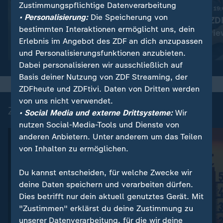
Zustimmungspflichtige Datenverarbeitung
:
Nachrichten | heute 19:00 Uhr
Nachrichten | heute 19
• Personalisierung:
Die Speicherung von
Trotz Krieg:
Pantisano im ZD
bestimmten Interaktionen ermöglicht uns, dein
Leihmutterschaft in der
Sommerintervie
Erlebnis im Angebot des ZDF an dich anzupassen
Ukraine
Video
1:38
Video
1:32
und Personalisierungsfunktionen anzubieten.
Dabei personalisieren wir ausschließlich auf
Basis deiner Nutzung von ZDF Streaming, der
ZDFheute und ZDFtivi. Daten von Dritten werden
von uns nicht verwendet.
Zuletzt auf ZDFheute veröffentlicht
• Social Media und externe Drittsysteme:
Wir
nutzen Social-Media-Tools und Dienste von
anderen Anbietern. Unter anderem um das Teilen
von Inhalten zu ermöglichen.
Du kannst entscheiden, für welche Zwecke wir
deine Daten speichern und verarbeiten dürfen.
Dies betrifft nur dein aktuell genutztes Gerät. Mit
"Zustimmen" erklärst du deine Zustimmung zu
unserer Datenverarbeitung, für die wir deine