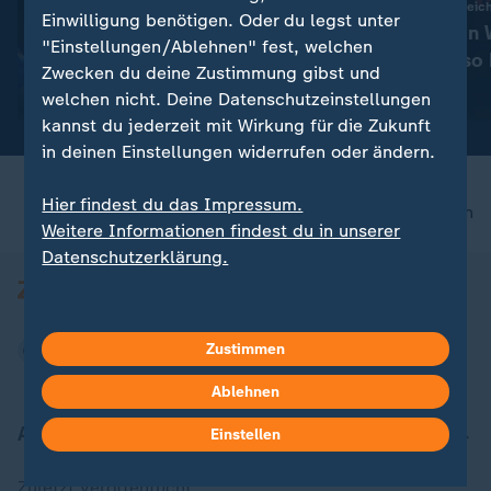
:
Déja-vu in Paris
Seit Beginn der Aufzei
Einwilligung benötigen. Oder du legst unter
Deutschlands
Hitzerekorde in
"Einstellungen/Ablehnen" fest, welchen
Medaillenhoffnungen bei der
Juni und Juli so 
Zwecken du deine Zustimmung gibst und
Schwimm-EM
mit Video
1:27
mit Video
0:44
welchen nicht. Deine Datenschutzeinstellungen
kannst du jederzeit mit Wirkung für die Zukunft
in deinen Einstellungen widerrufen oder ändern.
Hier findest du das Impressum.
nach oben
Weitere Informationen findest du in unserer
Datenschutzerklärung.
Zustimmen
Ablehnen
Aktuell bei ZDFheute
Einstellen
Zuletzt veröffentlicht