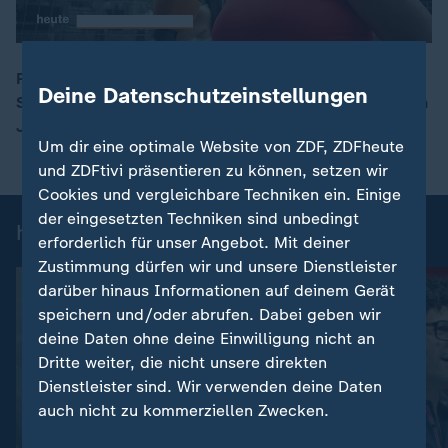
Papst Leo zelebriert in Barcelona eine Messe in der
Deine Datenschutzeinstellungen
Sagrada Familia. Mit der Weihe des 172,5 Meter hohen
00:17
Jesusturms wird sie zur höchsten Kirche der Welt.
Um dir eine optimale Website von ZDF, ZDFheute
und ZDFtivi präsentieren zu können, setzen wir
Cookies und vergleichbare Techniken ein. Einige
der eingesetzten Techniken sind unbedingt
heute 19:00 Uhr: Einzelbeiträge
erforderlich für unser Angebot. Mit deiner
Zustimmung dürfen wir und unsere Dienstleister
darüber hinaus Informationen auf deinem Gerät
speichern und/oder abrufen. Dabei geben wir
deine Daten ohne deine Einwilligung nicht an
Dritte weiter, die nicht unsere direkten
Dienstleister sind. Wir verwenden deine Daten
auch nicht zu kommerziellen Zwecken.