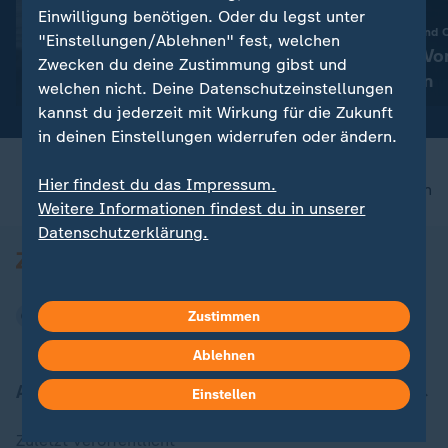
Liveblog
Einwilligung benötigen. Oder du legst unter
:
Aktuelle Entwicklungen
Zwischen Glamour und 
"Einstellungen/Ablehnen" fest, welchen
Iran-Krieg und Nahost-
Lena Gercke: Vo
Zwecken du deine Zustimmung gibst und
Konflikt: Alle Nachrichten im
Unternehmerin
welchen nicht. Deine Datenschutzeinstellungen
Liveblog
kannst du jederzeit mit Wirkung für die Zukunft
in deinen Einstellungen widerrufen oder ändern.
Hier findest du das Impressum.
nach oben
Weitere Informationen findest du in unserer
Datenschutzerklärung.
Zustimmen
Ablehnen
Aktuell bei ZDFheute
Einstellen
Zuletzt veröffentlicht