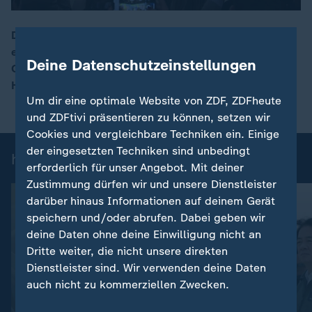
Drei Monate nach der Wahl steht in den Niederlanden
eine neue Minderheitsregierung. Linksliberale,
00:17
Deine Datenschutzeinstellungen
Christdemokraten und Rechtsliberale legten in Den
Haag ihren Koalitionsvertrag vor.
Um dir eine optimale Website von ZDF, ZDFheute
und ZDFtivi präsentieren zu können, setzen wir
Cookies und vergleichbare Techniken ein. Einige
der eingesetzten Techniken sind unbedingt
heute 19:00 Uhr: Einzelbeiträge
erforderlich für unser Angebot. Mit deiner
Zustimmung dürfen wir und unsere Dienstleister
darüber hinaus Informationen auf deinem Gerät
speichern und/oder abrufen. Dabei geben wir
deine Daten ohne deine Einwilligung nicht an
Dritte weiter, die nicht unsere direkten
Dienstleister sind. Wir verwenden deine Daten
auch nicht zu kommerziellen Zwecken.