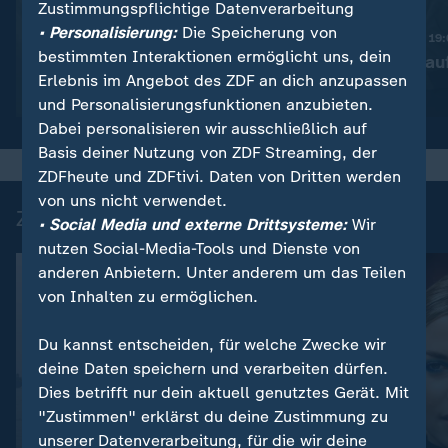
Zustimmungspflichtige Datenverarbeitung
:
Nachrichten | heute 19:00 Uhr
• Personalisierung:
Die Speicherung von
Trotz Krieg:
Nachrichten | heute 19
bestimmten Interaktionen ermöglicht uns, dein
Leihmutterschaft in der
Taiwan rüstet au
Erlebnis im Angebot des ZDF an dich anzupassen
Ukraine
Video
1:38
Video
1:45
und Personalisierungsfunktionen anzubieten.
Dabei personalisieren wir ausschließlich auf
Basis deiner Nutzung von ZDF Streaming, der
ZDFheute und ZDFtivi. Daten von Dritten werden
von uns nicht verwendet.
Zuletzt auf ZDFheute veröffentlicht
• Social Media und externe Drittsysteme:
Wir
nutzen Social-Media-Tools und Dienste von
anderen Anbietern. Unter anderem um das Teilen
von Inhalten zu ermöglichen.
Du kannst entscheiden, für welche Zwecke wir
deine Daten speichern und verarbeiten dürfen.
Dies betrifft nur dein aktuell genutztes Gerät. Mit
"Zustimmen" erklärst du deine Zustimmung zu
unserer Datenverarbeitung, für die wir deine