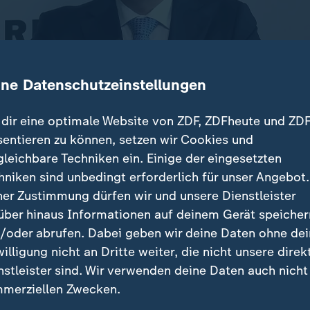
ine Datenschutzeinstellungen
dir eine optimale Website von ZDF, ZDFheute und ZDF
sentieren zu können, setzen wir Cookies und
gleichbare Techniken ein. Einige der eingesetzten
 wiederkehrend Ziel konzentrierter Angriffe wie Sabot
hniken sind unbedingt erforderlich für unser Angebot.
 Anschläge. In Berlin hat ein gemeinsames Zentrum e
ner Zustimmung dürfen wir und unsere Dienstleister
drohungen schützen soll.
über hinaus Informationen auf deinem Gerät speicher
/oder abrufen. Dabei geben wir deine Daten ohne de
willigung nicht an Dritte weiter, die nicht unsere direk
nstleister sind. Wir verwenden deine Daten auch nicht
beiträge
merziellen Zwecken.