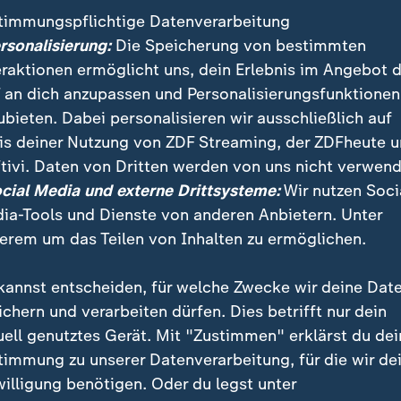
timmungspflichtige Datenverarbeitung
ersonalisierung:
Die Speicherung von bestimmten
eraktionen ermöglicht uns, dein Erlebnis im Angebot 
 an dich anzupassen und Personalisierungsfunktionen
ubieten. Dabei personalisieren wir ausschließlich auf
is deiner Nutzung von ZDF Streaming, der ZDFheute 
tivi. Daten von Dritten werden von uns nicht verwend
:
:
ichten | heute
Nachrichten | heute
ocial Media und externe Drittsysteme:
Wir nutzen Soci
e Risiken für die
Nach Drohnenfund:
ia-Tools und Dienste von anderen Anbietern. Unter
unktur"
Ermittlungen dauern an
erem um das Teilen von Inhalten zu ermöglichen.
deo
1:02
Video
1:34
kannst entscheiden, für welche Zwecke wir deine Dat
ichern und verarbeiten dürfen. Dies betrifft nur dein
uell genutztes Gerät. Mit "Zustimmen" erklärst du dei
timmung zu unserer Datenverarbeitung, für die wir de
fentlicht
willigung benötigen. Oder du legst unter