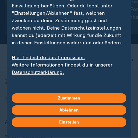
Neues Technologiezentr
Exklusiv
Einwilligung benötigen. Oder du legst unter
Dobrindt will Fo
:
Linken-Chef im ZDF-Sommerinterview
"Einstellungen/Ablehnen" fest, welchen
Drohnensicherhe
Pantisano schließt Wahl von
Zwecken du deine Zustimmung gibst und
CDU-Ministerpräsident nicht
mit Video
2:28
welchen nicht. Deine Datenschutzeinstellungen
aus
kannst du jederzeit mit Wirkung für die Zukunft
in deinen Einstellungen widerrufen oder ändern.
Hier findest du das Impressum.
nach oben
Weitere Informationen findest du in unserer
Datenschutzerklärung.
Zustimmen
Ablehnen
Aktuell bei ZDFheute
Einstellen
Zuletzt veröffentlicht