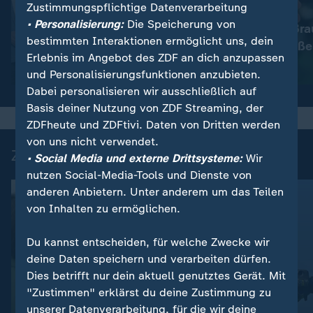
Zustimmungspflichtige Datenverarbeitung
:
Nachrichten | heute
• Personalisierung:
Die Speicherung von
Immer mehr Bra
:
Wetter
bestimmten Interaktionen ermöglicht uns, dein
So wird das Wetter
müssen schließe
Erlebnis im Angebot des ZDF an dich anzupassen
Video
1:17
Video
1:33
und Personalisierungsfunktionen anzubieten.
Dabei personalisieren wir ausschließlich auf
Basis deiner Nutzung von ZDF Streaming, der
ZDFheute und ZDFtivi. Daten von Dritten werden
von uns nicht verwendet.
Zuletzt auf ZDFheute veröffentlicht
• Social Media und externe Drittsysteme:
Wir
nutzen Social-Media-Tools und Dienste von
anderen Anbietern. Unter anderem um das Teilen
von Inhalten zu ermöglichen.
Du kannst entscheiden, für welche Zwecke wir
deine Daten speichern und verarbeiten dürfen.
Dies betrifft nur dein aktuell genutztes Gerät. Mit
"Zustimmen" erklärst du deine Zustimmung zu
unserer Datenverarbeitung, für die wir deine