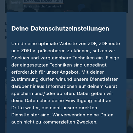
Das Bundeskabinett hat sich auf ein
Deine Datenschutzeinstellungen
Gebäudemodernisierungsgesetz geeinigt. Für den
00:16
Einbau von Heizungen werden die Regeln gelockert.
Um dir eine optimale Website von ZDF, ZDFheute
und ZDFtivi präsentieren zu können, setzen wir
Cookies und vergleichbare Techniken ein. Einige
der eingesetzten Techniken sind unbedingt
heute-Nachrichten: Einzelbeiträge
erforderlich für unser Angebot. Mit deiner
Zustimmung dürfen wir und unsere Dienstleister
darüber hinaus Informationen auf deinem Gerät
speichern und/oder abrufen. Dabei geben wir
deine Daten ohne deine Einwilligung nicht an
Dritte weiter, die nicht unsere direkten
Dienstleister sind. Wir verwenden deine Daten
auch nicht zu kommerziellen Zwecken.