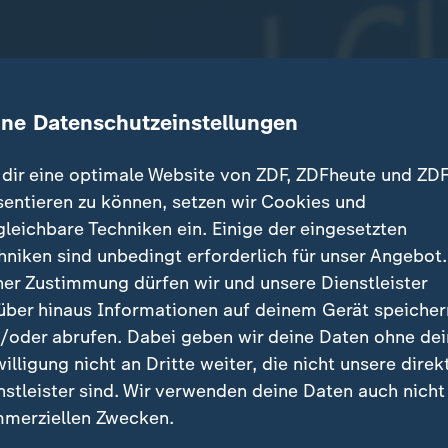
ine Datenschutzeinstellungen
dir eine optimale Website von ZDF, ZDFheute und ZDF
sentieren zu können, setzen wir Cookies und
gleichbare Techniken ein. Einige der eingesetzten
sorgung im Zuge der Energiewende zu sichern sollen
hniken sind unbedingt erforderlich für unser Angebot.
ebaut werden. Das sieht ein neuer Gesetzentwurf der
ner Zustimmung dürfen wir und unsere Dienstleister
 vor.
über hinaus Informationen auf deinem Gerät speicher
/oder abrufen. Dabei geben wir deine Daten ohne de
willigung nicht an Dritte weiter, die nicht unsere direk
nstleister sind. Wir verwenden deine Daten auch nicht
träge
merziellen Zwecken.