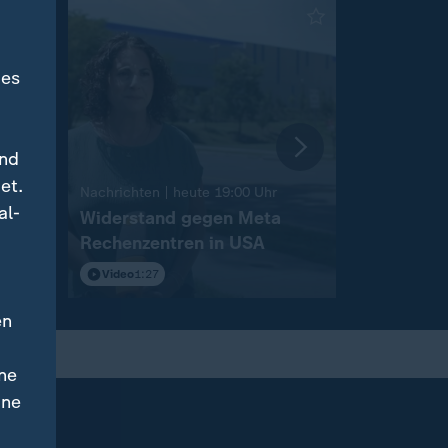
des
und
et.
:
Nachrichten | heute 19:00 Uhr
Nachrichten 
al-
nche
Widerstand gegen Meta
Landtagsw
Rechenzentren in USA
Sachsen-
Video
1:27
Video
2:12
en
ne
ine