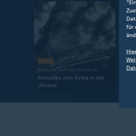
"Ei
Zus
Dat
für
änd
Hie
Wei
Liveblog
Livebl
Dat
:
Russland greift die Ukraine an
Aktue
Aktuelles zum Krieg in der
Iran
Ukraine
Konf
Live