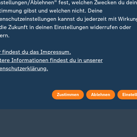
nstellungen/Ablehnen" fest, welchen Zwecken du dei
timmung gibst und welchen nicht. Deine
enschutzeinstellungen kannst du jederzeit mit Wirkun
 die Zukunft in deinen Einstellungen widerrufen oder
ern.
r findest du das Impressum.
tere Informationen findest du in unserer
Sicherheit bei Secondhand-Rä
og
enschutzerklärung.
Refurbished Bikes: Wor
:
lle Entwicklungen
es bei gebrauchten E-Bi
-Krieg und Nahost-
ankommt
likt: Alle Nachrichten im
mit Video
6:01
blog
Zustimmen
Ablehnen
Einstel