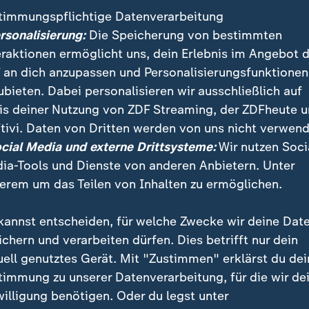
timmungspflichtige Datenverarbeitung
ersonalisierung:
Die Speicherung von bestimmten
eraktionen ermöglicht uns, dein Erlebnis im Angebot 
 an dich anzupassen und Personalisierungsfunktionen
ubieten. Dabei personalisieren wir ausschließlich auf
is deiner Nutzung von ZDF Streaming, der ZDFheute 
tivi. Daten von Dritten werden von uns nicht verwend
:
Nachrichten | heute 19:00 Uhr
ocial Media und externe Drittsysteme:
Wir nutzen Soci
Welttag des Bieres: Bra
:
ichten | heute 19:00 Uhr
ia-Tools und Dienste von anderen Anbietern. Unter
immbad statt Theater
unter Druck
erem um das Teilen von Inhalten zu ermöglichen.
deo
1:49
Video
1:33
kannst entscheiden, für welche Zwecke wir deine Dat
ichern und verarbeiten dürfen. Dies betrifft nur dein
uell genutztes Gerät. Mit "Zustimmen" erklärst du dei
timmung zu unserer Datenverarbeitung, für die wir de
fentlicht
willigung benötigen. Oder du legst unter