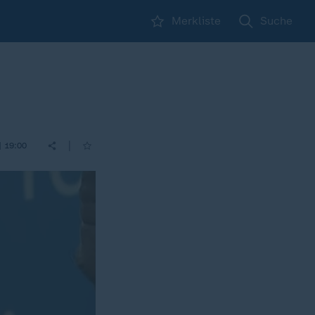
Merkliste
Suche
|
| 19:00