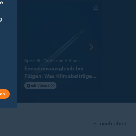
ne
g
:
:
dern
Spezielle Tarife von Airlines
Schwer ange
auf
Emissionsausgleich bei
Wer Infan
kes
Flügen: Was Klimabeiträge
hält - und
bewirken
mit Video
1:00
mit Video
1
len
nach oben