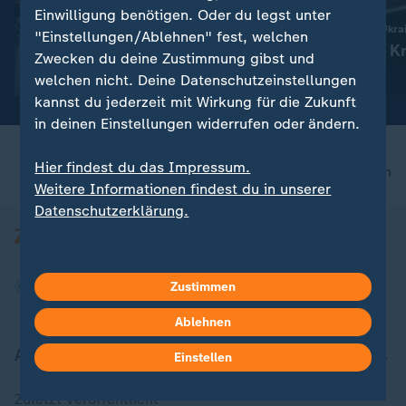
Liveblog
Einwilligung benötigen. Oder du legst unter
:
Mahnung des Bundesverfassungsgerichts
Russland greift die Ukra
"Einstellungen/Ablehnen" fest, welchen
Bundestag soll
Aktuelles zum Kr
Zwecken du deine Zustimmung gibst und
Wahlprüfungen schneller
Ukraine
welchen nicht. Deine Datenschutzeinstellungen
bearbeiten
kannst du jederzeit mit Wirkung für die Zukunft
in deinen Einstellungen widerrufen oder ändern.
Hier findest du das Impressum.
nach oben
Weitere Informationen findest du in unserer
Datenschutzerklärung.
Zustimmen
Ablehnen
Aktuell bei ZDFheute
Einstellen
Zuletzt veröffentlicht