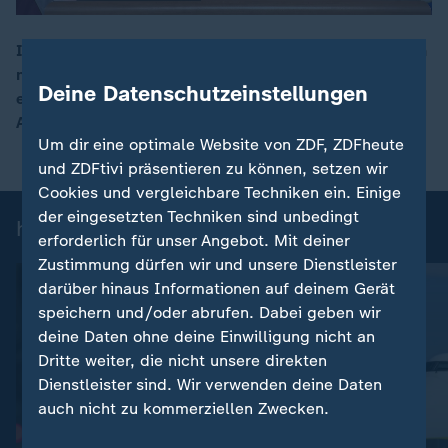
Im Fall Epstein hat das US-Justizministerium Millionen
neue Daten veröffentlicht. Dieses Mal sorgen E-Mails
00:16
Deine Datenschutzeinstellungen
einflussreicher Männer wie Milliardär Elon Musk für
Aufsehen.
Um dir eine optimale Website von ZDF, ZDFheute
und ZDFtivi präsentieren zu können, setzen wir
Cookies und vergleichbare Techniken ein. Einige
der eingesetzten Techniken sind unbedingt
heute 19:00 Uhr: Einzelbeiträge
erforderlich für unser Angebot. Mit deiner
Zustimmung dürfen wir und unsere Dienstleister
darüber hinaus Informationen auf deinem Gerät
speichern und/oder abrufen. Dabei geben wir
deine Daten ohne deine Einwilligung nicht an
Dritte weiter, die nicht unsere direkten
Dienstleister sind. Wir verwenden deine Daten
auch nicht zu kommerziellen Zwecken.