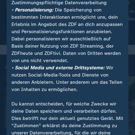
Zustimmungspflichtige Datenverarbeitung
:
Nachrichten | heute 19:00 Uhr
• Personalisierung:
Die Speicherung von
Diskussion um bessere
Nachrichten | heute 19
bestimmten Interaktionen ermöglicht uns, dein
Drohnenabwehr
Ermittlungen da
Erlebnis im Angebot des ZDF an dich anzupassen
Video
1:53
Video
1:37
und Personalisierungsfunktionen anzubieten.
Dabei personalisieren wir ausschließlich auf
Basis deiner Nutzung von ZDF Streaming, der
ZDFheute und ZDFtivi. Daten von Dritten werden
von uns nicht verwendet.
Zuletzt auf ZDFheute veröffentlicht
• Social Media und externe Drittsysteme:
Wir
nutzen Social-Media-Tools und Dienste von
anderen Anbietern. Unter anderem um das Teilen
von Inhalten zu ermöglichen.
Du kannst entscheiden, für welche Zwecke wir
deine Daten speichern und verarbeiten dürfen.
Dies betrifft nur dein aktuell genutztes Gerät. Mit
"Zustimmen" erklärst du deine Zustimmung zu
unserer Datenverarbeitung, für die wir deine