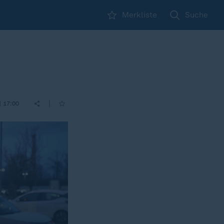
Merkliste
Suche
|
| 17:00