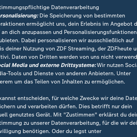
timmungspflichtige Datenverarbeitung
ersonalisierung:
Die Speicherung von bestimmten
eraktionen ermöglicht uns, dein Erlebnis im Angebot 
 an dich anzupassen und Personalisierungsfunktionen
ubieten. Dabei personalisieren wir ausschließlich auf
is deiner Nutzung von ZDF Streaming, der ZDFheute 
tivi. Daten von Dritten werden von uns nicht verwend
:
:
ichten | heute
Nachrichten | heute
ocial Media und externe Drittsysteme:
Wir nutzen Soci
e Risiken für die
Nach Drohnenfund:
ia-Tools und Dienste von anderen Anbietern. Unter
unktur"
Ermittlungen dauern an
erem um das Teilen von Inhalten zu ermöglichen.
deo
1:02
Video
1:34
kannst entscheiden, für welche Zwecke wir deine Dat
ichern und verarbeiten dürfen. Dies betrifft nur dein
uell genutztes Gerät. Mit "Zustimmen" erklärst du dei
timmung zu unserer Datenverarbeitung, für die wir de
fentlicht
willigung benötigen. Oder du legst unter