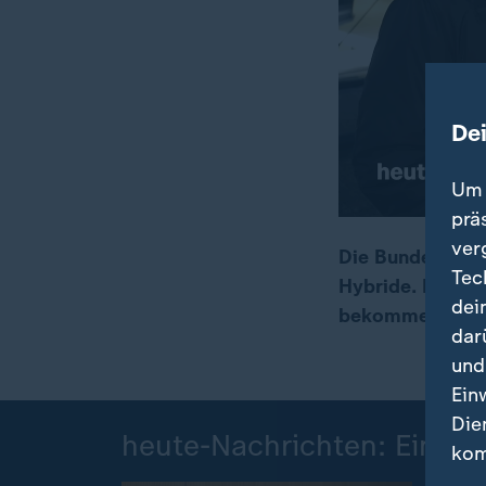
De
Um 
prä
ver
Die Bundesregie
Tec
Hybride. Käufe
00:18
01:37
dei
bekommen.
dar
und
Ein
Die
heute-Nachrichten: Einzel
kom