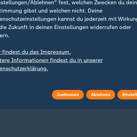
nstellungen/Ablehnen" fest, welchen Zwecken du dei
timmung gibst und welchen nicht. Deine
enschutzeinstellungen kannst du jederzeit mit Wirkun
 die Zukunft in deinen Einstellungen widerrufen oder
ern.
r findest du das Impressum.
tere Informationen findest du in unserer
:
de France der Frauen
Leipziger Mega-Transfer perfek
enschutzerklärung.
ert verpasst
Schwindelerregende Abl
penerfolg, Pienaar siegt
Diomande wechselt zu R
Madrid
 Video
0:41
mit Video
10:38
Zustimmen
Ablehnen
Einstel