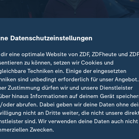
ine Datenschutzeinstellungen
dir eine optimale Website von ZDF, ZDFheute und ZDF
sentieren zu können, setzen wir Cookies und
gleichbare Techniken ein. Einige der eingesetzten
rung fördert ab diesem Jahr den Kauf von E-Autos un
hniken sind unbedingt erforderlich für unser Angebot.
r von Neuwagen können einen Zuschuss von 1500 bis 
ner Zustimmung dürfen wir und unsere Dienstleister
über hinaus Informationen auf deinem Gerät speicher
/oder abrufen. Dabei geben wir deine Daten ohne de
willigung nicht an Dritte weiter, die nicht unsere direk
nstleister sind. Wir verwenden deine Daten auch nicht
beiträge
merziellen Zwecken.