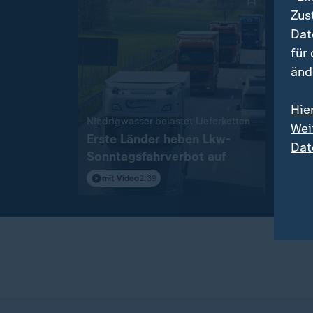
Zus
Dat
für
änd
Hie
:
Niedrigwasser belastet Lieferketten
Was d
Wei
Erste Länder heben Lkw-
Berl
Dat
Sonntagsfahrverbot auf
Tanz
mit Video
2:39
mit