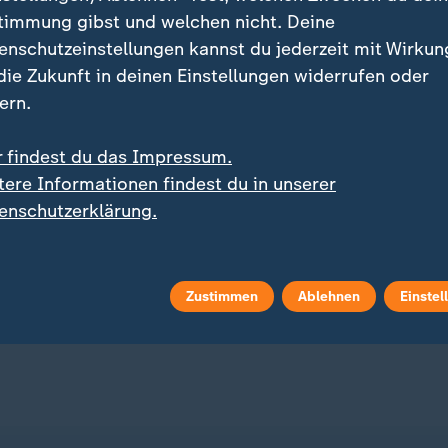
timmung gibst und welchen nicht. Deine
enschutzeinstellungen kannst du jederzeit mit Wirkun
 die Zukunft in deinen Einstellungen widerrufen oder
ern.
r findest du das Impressum.
:
ie Szene besonders belastet
tere Informationen findest du in unserer
iner Clubs: Volle
Sprengstoff-Drohne:
enschutzerklärung.
flächen, leere Kassen
Russland beschuldigt di
Ukraine
 Video
0:37
mit Video
2:28
Zustimmen
Ablehnen
Einstel