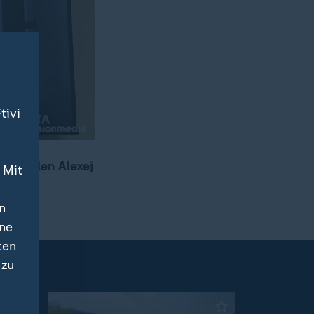
tivi
tionellen Alexej
 Mit
n
ine
ten
 zu