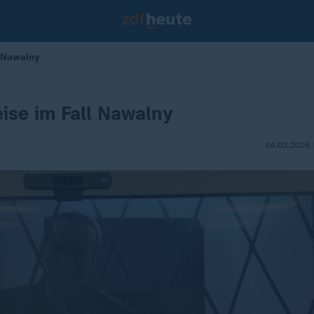
 Nawalny
ise im Fall Nawalny
14.02.2026 