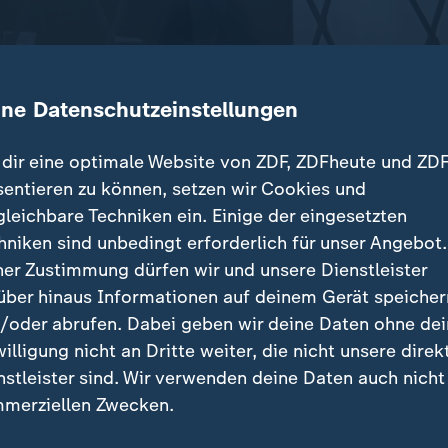
ine Datenschutzeinstellungen
dir eine optimale Website von ZDF, ZDFheute und ZDF
sentieren zu können, setzen wir Cookies und
gleichbare Techniken ein. Einige der eingesetzten
 vier weitere Länder werfen Russland vor, den Opposi
hniken sind unbedingt erforderlich für unser Angebot.
 einem russischen Straflager vergiftet zu haben.
ner Zustimmung dürfen wir und unsere Dienstleister
über hinaus Informationen auf deinem Gerät speicher
/oder abrufen. Dabei geben wir deine Daten ohne de
willigung nicht an Dritte weiter, die nicht unsere direk
nstleister sind. Wir verwenden deine Daten auch nicht
träge
merziellen Zwecken.