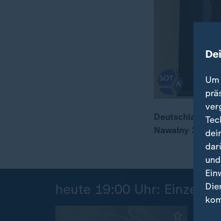
De
Um 
prä
ver
Deutschland und
Tec
Nawalny 2024 in
dei
00:17
01:59
dar
und
Ein
Die
heute 19:00 Uhr: Einzelbei
kom