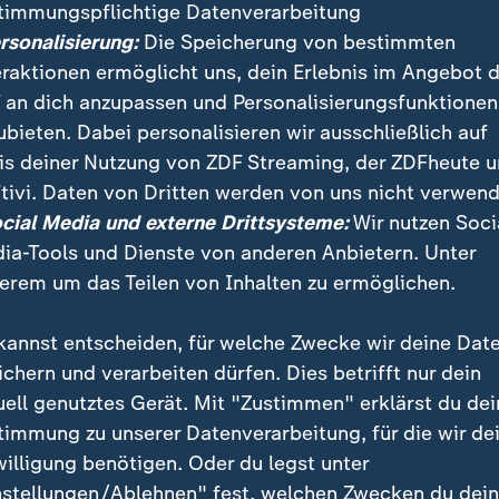
timmungspflichtige Datenverarbeitung
ersonalisierung:
Die Speicherung von bestimmten
eraktionen ermöglicht uns, dein Erlebnis im Angebot 
 an dich anzupassen und Personalisierungsfunktionen
ubieten. Dabei personalisieren wir ausschließlich auf
is deiner Nutzung von ZDF Streaming, der ZDFheute 
:
Nachrichten | heute 19:00 Uhr
tivi. Daten von Dritten werden von uns nicht verwend
Welttag des Bieres: Bra
:
ichten | heute 19:00 Uhr
ocial Media und externe Drittsysteme:
Wir nutzen Soci
immbad statt Theater
unter Druck
ia-Tools und Dienste von anderen Anbietern. Unter
deo
1:49
Video
1:33
erem um das Teilen von Inhalten zu ermöglichen.
kannst entscheiden, für welche Zwecke wir deine Dat
ichern und verarbeiten dürfen. Dies betrifft nur dein
uell genutztes Gerät. Mit "Zustimmen" erklärst du dei
fentlicht
timmung zu unserer Datenverarbeitung, für die wir de
willigung benötigen. Oder du legst unter
nstellungen/Ablehnen" fest, welchen Zwecken du dei