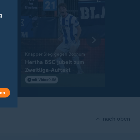
g
:
:
"Zusammengeschusterte Provokation"
Knapper Sieg gegen Bochum
Liveblog
Hertha BSC jubelt zum
Russland gre
e
Zweitliga-Auftakt
Aktuelles
Ukraine
mit Video
0:56
len
nach oben