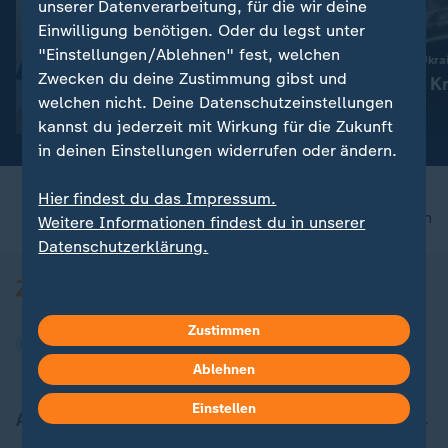
unserer Datenverarbeitung, für die wir deine
Einwilligung benötigen. Oder du legst unter
Bilderserie
Liveblog
"Einstellungen/Ablehnen" fest, welchen
:
Topnews vom Transfermarkt
Russland greift die Ukra
Zwecken du deine Zustimmung gibst und
Asllani-Wechsel nach Leipzig
Aktuelles zum Kr
welchen nicht. Deine Datenschutzeinstellungen
geplatzt
Ukraine
kannst du jederzeit mit Wirkung für die Zukunft
in deinen Einstellungen widerrufen oder ändern.
Hier findest du das Impressum.
nach oben
Weitere Informationen findest du in unserer
Datenschutzerklärung.
Zustimmen
Ablehnen
Einstellen
Aktuell bei ZDFheute