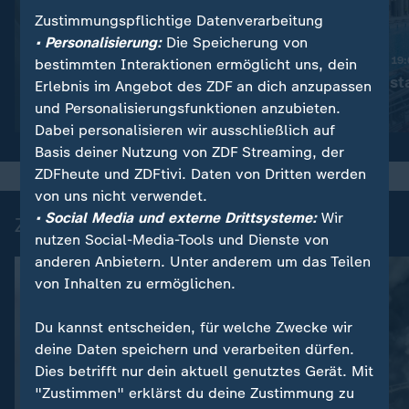
Zustimmungspflichtige Datenverarbeitung
:
Nachrichten | heute 19:00 Uhr
• Personalisierung:
Die Speicherung von
Trotz Krieg:
Nachrichten | heute 19
bestimmten Interaktionen ermöglicht uns, dein
Leihmutterschaft in der
Schwimmbad sta
Erlebnis im Angebot des ZDF an dich anzupassen
Ukraine
und Personalisierungsfunktionen anzubieten.
Video
1:38
Video
1:49
Dabei personalisieren wir ausschließlich auf
Basis deiner Nutzung von ZDF Streaming, der
ZDFheute und ZDFtivi. Daten von Dritten werden
von uns nicht verwendet.
• Social Media und externe Drittsysteme:
Wir
Zuletzt auf ZDFheute veröffentlicht
nutzen Social-Media-Tools und Dienste von
anderen Anbietern. Unter anderem um das Teilen
von Inhalten zu ermöglichen.
Du kannst entscheiden, für welche Zwecke wir
deine Daten speichern und verarbeiten dürfen.
Dies betrifft nur dein aktuell genutztes Gerät. Mit
"Zustimmen" erklärst du deine Zustimmung zu