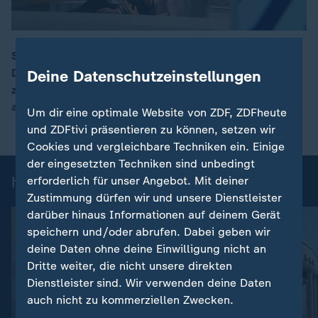
Steigende Arbeitslosenzahlen trotz Fachkräftemangel:
Dass Arbeitgeber und Bewerber immer schwerer
Deine Datenschutzeinstellungen
00:16
zusammenkommen, liegt auch an höheren Ansprüchen
auf beiden Seiten.
Um dir eine optimale Website von ZDF, ZDFheute
und ZDFtivi präsentieren zu können, setzen wir
Cookies und vergleichbare Techniken ein. Einige
der eingesetzten Techniken sind unbedingt
heute 19:00 Uhr: Einzelbeiträge
erforderlich für unser Angebot. Mit deiner
Zustimmung dürfen wir und unsere Dienstleister
darüber hinaus Informationen auf deinem Gerät
speichern und/oder abrufen. Dabei geben wir
deine Daten ohne deine Einwilligung nicht an
Dritte weiter, die nicht unsere direkten
Dienstleister sind. Wir verwenden deine Daten
auch nicht zu kommerziellen Zwecken.