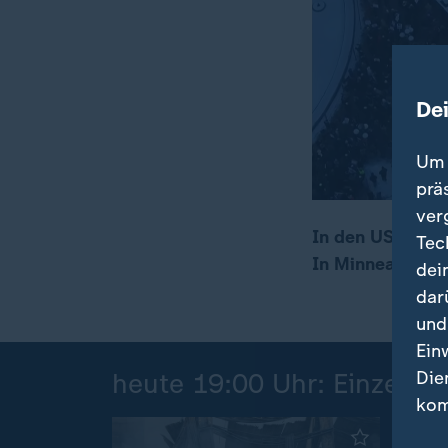
De
Um 
prä
ver
In den USA wurd
Tec
In Minneapolis 
dei
00:17
01:43
dar
und
Ein
Die
heute 19:00 Uhr: Einzelbei
kom