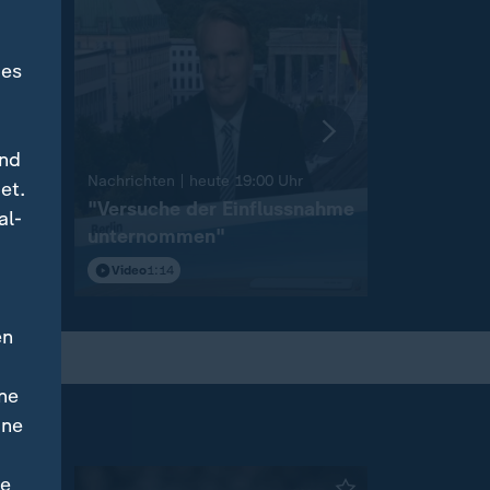
des
und
:
Nachrichten | heute 19:00 Uhr
Nachrichten 
et.
on
"Versuche der Einflussnahme
Sprengst
al-
unternommen"
Flughafen
Video
1:14
Video
1:46
en
ne
ine
ne