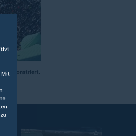
tivi
E demonstriert.
 Mit
ng auf.
n
ine
ten
 zu