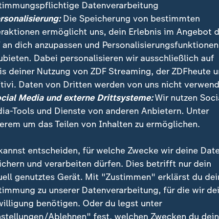
timmungspflichtige Datenverarbeitung
ersonalisierung:
Die Speicherung von bestimmten
eraktionen ermöglicht uns, dein Erlebnis im Angebot 
 an dich anzupassen und Personalisierungsfunktionen
ubieten. Dabei personalisieren wir ausschließlich auf
is deiner Nutzung von ZDF Streaming, der ZDFheute 
:
:
ichten | heute 19:00 Uhr
Nachrichten | heute 19:00 Uhr
tivi. Daten von Dritten werden von uns nicht verwend
strafen für
Russische Desinformati
ocial Media und externe Drittsysteme:
Wir nutzen Soci
tsextreme Terrorgruppe
vor Landtagswahlen
ia-Tools und Dienste von anderen Anbietern. Unter
deo
1:42
Video
2:03
erem um das Teilen von Inhalten zu ermöglichen.
kannst entscheiden, für welche Zwecke wir deine Dat
ichern und verarbeiten dürfen. Dies betrifft nur dein
uell genutztes Gerät. Mit "Zustimmen" erklärst du dei
fentlicht
timmung zu unserer Datenverarbeitung, für die wir de
willigung benötigen. Oder du legst unter
nstellungen/Ablehnen" fest, welchen Zwecken du dei