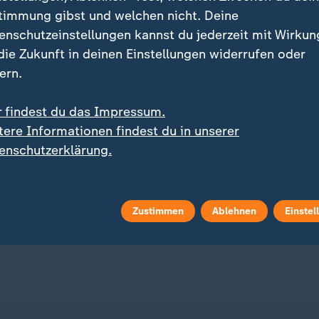
timmung gibst und welchen nicht. Deine
enschutzeinstellungen kannst du jederzeit mit Wirkun
 die Zukunft in deinen Einstellungen widerrufen oder
ern.
r findest du das Impressum.
:
:
l an Regierung
Oberlandesgericht München
tere Informationen findest du in unserer
e: Verbände fordern
Urteil nach Autoanschla
enschutzerklärung.
el und
Verdi-Demo: Lebenslan
dgesetzänderung
Haft
 Video
0:25
mit Video
3:02
Zustimmen
Ablehnen
Einstel