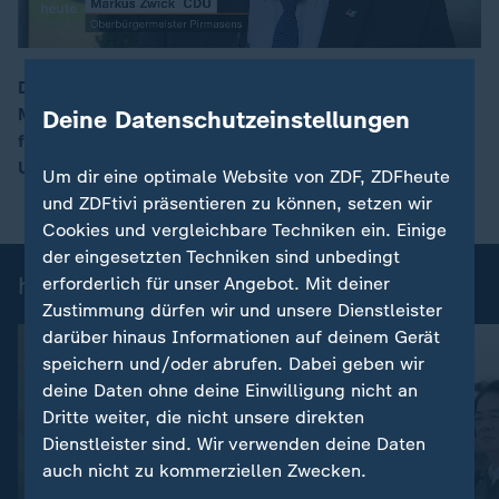
Die kommunalen Haushalte werden von
Milliardenschulden belastet. Die Ministerpräsidenten
Deine Datenschutzeinstellungen
00:16
fordern von Bundeskanzler Merz finanzielle
Unterstützung.
Um dir eine optimale Website von ZDF, ZDFheute
und ZDFtivi präsentieren zu können, setzen wir
Cookies und vergleichbare Techniken ein. Einige
der eingesetzten Techniken sind unbedingt
heute 19:00 Uhr: Einzelbeiträge
erforderlich für unser Angebot. Mit deiner
Zustimmung dürfen wir und unsere Dienstleister
darüber hinaus Informationen auf deinem Gerät
speichern und/oder abrufen. Dabei geben wir
deine Daten ohne deine Einwilligung nicht an
Dritte weiter, die nicht unsere direkten
Dienstleister sind. Wir verwenden deine Daten
auch nicht zu kommerziellen Zwecken.