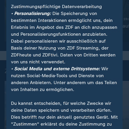
Zustimmungspflichtige Datenverarbeitung
:
Nachrichten | heute 19:00 Uhr
• Personalisierung:
Die Speicherung von
Trotz Krieg:
Nachrichten | heute 19
bestimmten Interaktionen ermöglicht uns, dein
Leihmutterschaft in der
Taiwan rüstet au
Erlebnis im Angebot des ZDF an dich anzupassen
Ukraine
und Personalisierungsfunktionen anzubieten.
Video
1:38
Video
1:45
Dabei personalisieren wir ausschließlich auf
Basis deiner Nutzung von ZDF Streaming, der
ZDFheute und ZDFtivi. Daten von Dritten werden
von uns nicht verwendet.
• Social Media und externe Drittsysteme:
Wir
Zuletzt auf ZDFheute veröffentlicht
nutzen Social-Media-Tools und Dienste von
anderen Anbietern. Unter anderem um das Teilen
von Inhalten zu ermöglichen.
Du kannst entscheiden, für welche Zwecke wir
deine Daten speichern und verarbeiten dürfen.
Dies betrifft nur dein aktuell genutztes Gerät. Mit
"Zustimmen" erklärst du deine Zustimmung zu