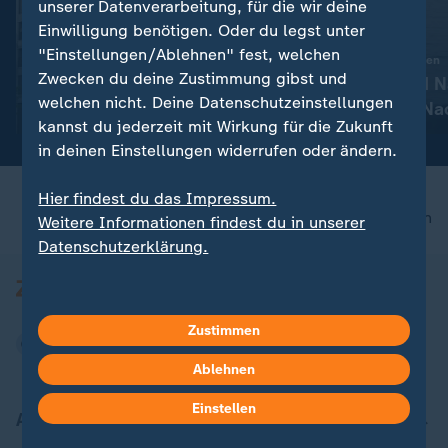
FAQ
unserer Datenverarbeitung, für die wir deine
Einwilligung benötigen. Oder du legst unter
:
Wahlkampf
Liveblog
Berlin streitet über
"Einstellungen/Ablehnen" fest, welchen
:
Aktuelle Entwicklungen
Enteignungen - wie
Zwecken du deine Zustimmung gibst und
Iran-Krieg und 
welchen nicht. Deine Datenschutzeinstellungen
realistisch ist das?
Konflikt: Alle N
mit Video
2:32
kannst du jederzeit mit Wirkung für die Zukunft
Liveblog
in deinen Einstellungen widerrufen oder ändern.
Hier findest du das Impressum.
nach oben
Weitere Informationen findest du in unserer
Datenschutzerklärung.
Zustimmen
Ablehnen
Einstellen
Aktuell bei ZDFheute