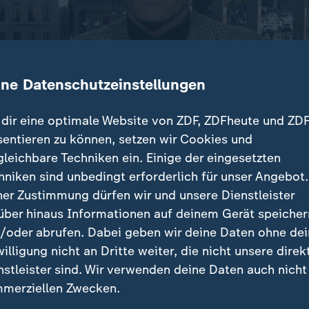
ine Datenschutzeinstellungen
dir eine optimale Website von ZDF, ZDFheute und ZDF
sentieren zu können, setzen wir Cookies und
gleichbare Techniken ein. Einige der eingesetzten
usschuss hat über Entlastungen aufgrund hoher Energi
hniken sind unbedingt erforderlich für unser Angebot.
ll im nächsten Jahr nicht steigen, die Entlastungsprä
ner Zustimmung dürfen wir und unsere Dienstleister
t jedoch vom Tisch.
über hinaus Informationen auf deinem Gerät speicher
/oder abrufen. Dabei geben wir deine Daten ohne de
willigung nicht an Dritte weiter, die nicht unsere direk
nstleister sind. Wir verwenden deine Daten auch nicht
träge
merziellen Zwecken.