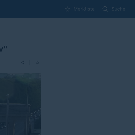
Merkliste
Suche
v"
|