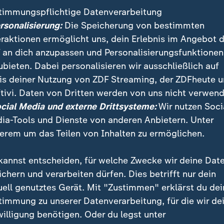
timmungspflichtige Datenverarbeitung
ersonalisierung:
Die Speicherung von bestimmten
eraktionen ermöglicht uns, dein Erlebnis im Angebot 
 an dich anzupassen und Personalisierungsfunktionen
ubieten. Dabei personalisieren wir ausschließlich auf
is deiner Nutzung von ZDF Streaming, der ZDFheute 
tivi. Daten von Dritten werden von uns nicht verwend
:
Nachrichten | heute 19:00 Uhr
ocial Media und externe Drittsysteme:
Wir nutzen Soci
Lebenslange Haft nach
:
ichten | heute 19:00 Uhr
ia-Tools und Dienste von anderen Anbietern. Unter
ttlungen dauern an
Anschlag
erem um das Teilen von Inhalten zu ermöglichen.
deo
1:37
Video
1:33
kannst entscheiden, für welche Zwecke wir deine Dat
ichern und verarbeiten dürfen. Dies betrifft nur dein
uell genutztes Gerät. Mit "Zustimmen" erklärst du dei
timmung zu unserer Datenverarbeitung, für die wir de
fentlicht
willigung benötigen. Oder du legst unter