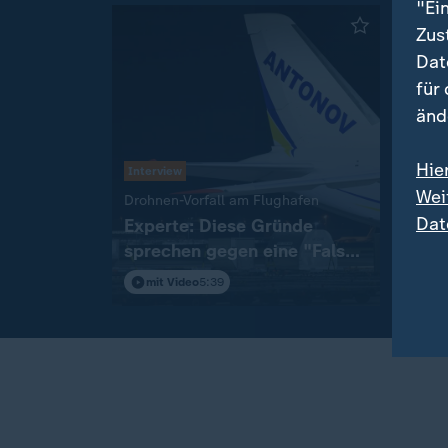
"Ei
Zus
Dat
für
änd
Hie
Interview
Wei
:
Drohnen-Vorfall am Flughafen
Livebl
Dat
Experte: Diese Gründe
Russla
sprechen gegen eine "False
Aktu
Flag"-Aktion
Ukra
mit Video
5:39