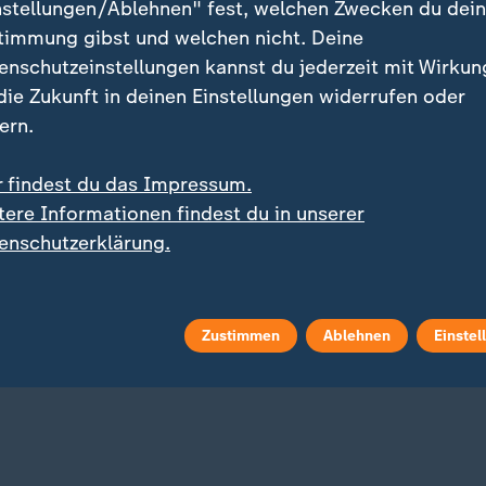
nstellungen/Ablehnen" fest, welchen Zwecken du dei
timmung gibst und welchen nicht. Deine
enschutzeinstellungen kannst du jederzeit mit Wirkun
 die Zukunft in deinen Einstellungen widerrufen oder
ern.
r findest du das Impressum.
tere Informationen findest du in unserer
og
Liveblog
enschutzerklärung.
:
:
nd greift die Ukraine an
Aktuelle Entwicklungen
elles zum Krieg in der
Iran-Krieg und Nahost-
ine
Konflikt: Alle Nachricht
Liveblog
Zustimmen
Ablehnen
Einstel