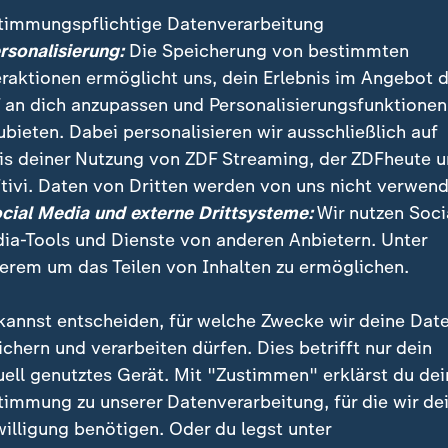
timmungspflichtige Datenverarbeitung
ersonalisierung:
Die Speicherung von bestimmten
eraktionen ermöglicht uns, dein Erlebnis im Angebot 
 an dich anzupassen und Personalisierungsfunktionen
ubieten. Dabei personalisieren wir ausschließlich auf
is deiner Nutzung von ZDF Streaming, der ZDFheute 
tivi. Daten von Dritten werden von uns nicht verwend
:
Nachrichten | heute 19:00 Uhr
ocial Media und externe Drittsysteme:
Wir nutzen Soci
Welttag des Bieres: Bra
:
ichten | heute 19:00 Uhr
ia-Tools und Dienste von anderen Anbietern. Unter
immbad statt Theater
unter Druck
erem um das Teilen von Inhalten zu ermöglichen.
deo
1:49
Video
1:33
kannst entscheiden, für welche Zwecke wir deine Dat
ichern und verarbeiten dürfen. Dies betrifft nur dein
uell genutztes Gerät. Mit "Zustimmen" erklärst du dei
timmung zu unserer Datenverarbeitung, für die wir de
fentlicht
willigung benötigen. Oder du legst unter