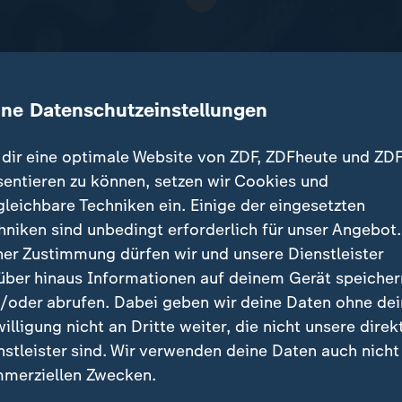
ine Datenschutzeinstellungen
dir eine optimale Website von ZDF, ZDFheute und ZDF
sentieren zu können, setzen wir Cookies und
gleichbare Techniken ein. Einige der eingesetzten
 in Teheran stockt das Geschäft. Preise steigen rasa
hniken sind unbedingt erforderlich für unser Angebot.
le Händler berichten von Verzweiflung und fehlender
ner Zustimmung dürfen wir und unsere Dienstleister
tive.
über hinaus Informationen auf deinem Gerät speicher
/oder abrufen. Dabei geben wir deine Daten ohne de
willigung nicht an Dritte weiter, die nicht unsere direk
nstleister sind. Wir verwenden deine Daten auch nicht
träge
merziellen Zwecken.