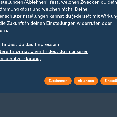
nstellungen/Ablehnen" fest, welchen Zwecken du dei
timmung gibst und welchen nicht. Deine
enschutzeinstellungen kannst du jederzeit mit Wirkun
 die Zukunft in deinen Einstellungen widerrufen oder
ern.
r findest du das Impressum.
tere Informationen findest du in unserer
:
er Sieg gegen Bochum
Liveblog
enschutzerklärung.
ha BSC jubelt zum
:
Russland greift die Ukraine an
tliga-Auftakt
Aktuelles zum Krieg in d
Ukraine
 Video
0:56
Zustimmen
Ablehnen
Einstel