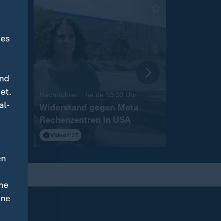
des
und
et.
:
Nachrichten | heute 19:00 Uhr
Nachrichten 
al-
nche
Widerstand gegen Meta
Landtagsw
Rechenzentren in USA
Sachsen-
Video
1:27
Video
2:12
en
ne
ine